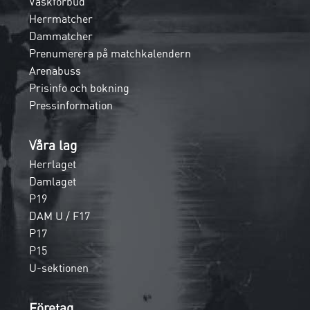
Väskförbud
Herrmatcher
Dammatcher
Prenumerera på matchkalendern
Arenabuss
Prisinfo och bokning
Pressinformation
Våra lag
Herrlaget
Damlaget
P19
DAM U / F17
P17
P15
U-sektionen
Företag