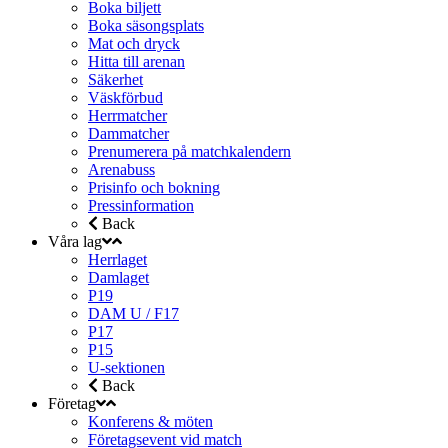
Boka biljett
Boka säsongsplats
Mat och dryck
Hitta till arenan
Säkerhet
Väskförbud
Herrmatcher
Dammatcher
Prenumerera på matchkalendern
Arenabuss
Prisinfo och bokning
Pressinformation
Back
Våra lag
Herrlaget
Damlaget
P19
DAM U / F17
P17
P15
U-sektionen
Back
Företag
Konferens & möten
Företagsevent vid match