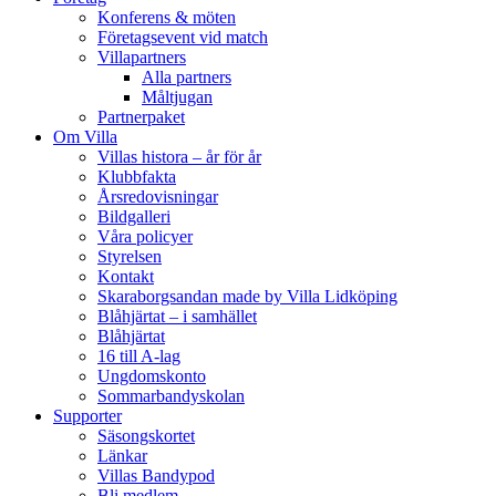
Konferens & möten
Företagsevent vid match
Villapartners
Alla partners
Måltjugan
Partnerpaket
Om Villa
Villas histora – år för år
Klubbfakta
Årsredovisningar
Bildgalleri
Våra policyer
Styrelsen
Kontakt
Skaraborgsandan made by Villa Lidköping
Blåhjärtat – i samhället
Blåhjärtat
16 till A-lag
Ungdomskonto
Sommarbandyskolan
Supporter
Säsongskortet
Länkar
Villas Bandypod
Bli medlem