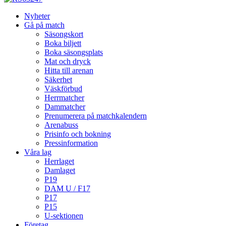
Nyheter
Gå på match
Säsongskort
Boka biljett
Boka säsongsplats
Mat och dryck
Hitta till arenan
Säkerhet
Väskförbud
Herrmatcher
Dammatcher
Prenumerera på matchkalendern
Arenabuss
Prisinfo och bokning
Pressinformation
Våra lag
Herrlaget
Damlaget
P19
DAM U / F17
P17
P15
U-sektionen
Företag