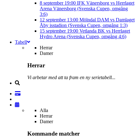
8 september
19:00
IFK Vänersborg vs Herrlaget
Arena Vänersborg (Svenska Cupen, omgång
3:6)
12 september
13:00
Mölndal DAM vs Damlaget
Åby isstadion (Svenska Cupen, omgång 1:3)
15 september
19:00
Vetlanda BK vs Herrlaget
Hydro Arena (Svenska Cupen, omgång 4:6)
Tabell
Herrar
Damer
Herrar
Vi arbetar med att ta fram en ny serietabell...
Alla
Herrar
Damer
Kommande matcher