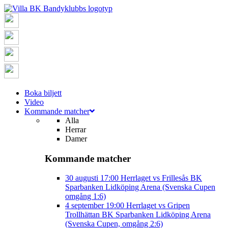
Boka biljett
Video
Kommande matcher
Alla
Herrar
Damer
Kommande matcher
30 augusti
17:00
Herrlaget vs Frillesås BK
Sparbanken Lidköping Arena (Svenska Cupen
omgång 1:6)
4 september
19:00
Herrlaget vs Gripen
Trollhättan BK
Sparbanken Lidköping Arena
(Svenska Cupen, omgång 2:6)