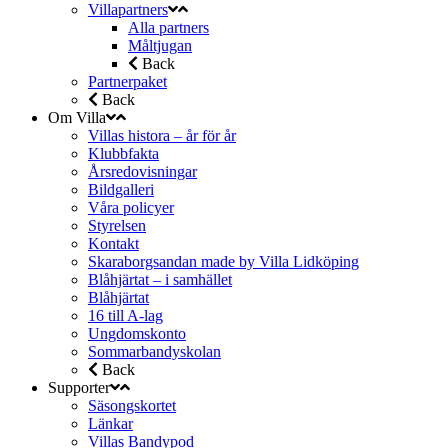
Villapartners
Alla partners
Måltjugan
Back
Partnerpaket
Back
Om Villa
Villas histora – år för år
Klubbfakta
Årsredovisningar
Bildgalleri
Våra policyer
Styrelsen
Kontakt
Skaraborgsandan made by Villa Lidköping
Blåhjärtat – i samhället
Blåhjärtat
16 till A-lag
Ungdomskonto
Sommarbandyskolan
Back
Supporter
Säsongskortet
Länkar
Villas Bandypod