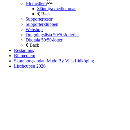
Bli medlem
Ständiga medlemmar
Back
Supporterresor
Supporterklubben
Webshop
Dragningslista 50/50-lotteriet
Digitala 50/50-lotter
Back
Restaurang
Bli medlem
Skaraborgsandan Made By Villa Lidköping
Lischcupen 2026