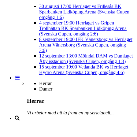
30 augusti
17:00
Herrlaget vs Frillesås BK
Sparbanken Lidköping Arena (Svenska Cupen
omgång 1:6)
4 september
19:00
Herrlaget vs Gripen
Trollhättan BK
Sparbanken Lidköping Arena
(Svenska Cupen, omgång 2:6)
8 september
19:00
IFK Vänersborg vs Herrlaget
Arena Vänersborg (Svenska Cupen, omgång
3:6)
12 september
13:00
Mölndal DAM vs Damlaget
Åby isstadion (Svenska Cupen, omgång 1:3)
15 september
19:00
Vetlanda BK vs Herrlaget
Hydro Arena (Svenska Cupen, omgång 4:6)
Herrar
Damer
Herrar
Vi arbetar med att ta fram en ny serietabell...