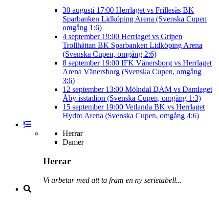
30 augusti
17:00
Herrlaget vs Frillesås BK
Sparbanken Lidköping Arena (Svenska Cupen
omgång 1:6)
4 september
19:00
Herrlaget vs Gripen
Trollhättan BK
Sparbanken Lidköping Arena
(Svenska Cupen, omgång 2:6)
8 september
19:00
IFK Vänersborg vs Herrlaget
Arena Vänersborg (Svenska Cupen, omgång
3:6)
12 september
13:00
Mölndal DAM vs Damlaget
Åby isstadion (Svenska Cupen, omgång 1:3)
15 september
19:00
Vetlanda BK vs Herrlaget
Hydro Arena (Svenska Cupen, omgång 4:6)
Herrar
Damer
Herrar
Vi arbetar med att ta fram en ny serietabell...