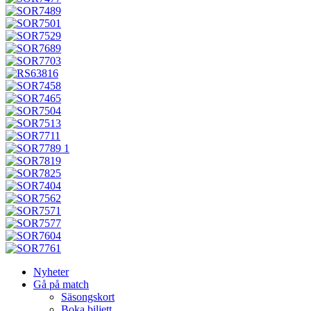
Nyheter
Gå på match
Säsongskort
Boka biljett