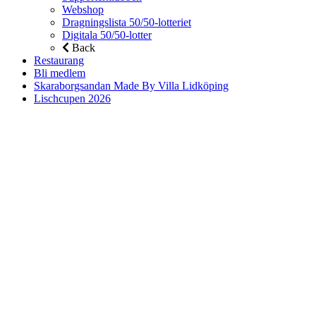
Webshop
Dragningslista 50/50-lotteriet
Digitala 50/50-lotter
Back
Restaurang
Bli medlem
Skaraborgsandan Made By Villa Lidköping
Lischcupen 2026