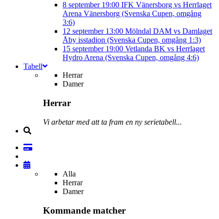
8 september
19:00
IFK Vänersborg vs Herrlaget
Arena Vänersborg (Svenska Cupen, omgång
3:6)
12 september
13:00
Mölndal DAM vs Damlaget
Åby isstadion (Svenska Cupen, omgång 1:3)
15 september
19:00
Vetlanda BK vs Herrlaget
Hydro Arena (Svenska Cupen, omgång 4:6)
Tabell
Herrar
Damer
Herrar
Vi arbetar med att ta fram en ny serietabell...
Alla
Herrar
Damer
Kommande matcher