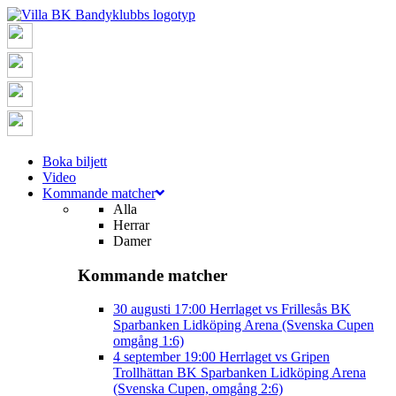
Boka biljett
Video
Kommande matcher
Alla
Herrar
Damer
Kommande matcher
30 augusti
17:00
Herrlaget vs Frillesås BK
Sparbanken Lidköping Arena (Svenska Cupen
omgång 1:6)
4 september
19:00
Herrlaget vs Gripen
Trollhättan BK
Sparbanken Lidköping Arena
(Svenska Cupen, omgång 2:6)