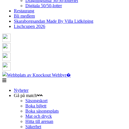
Dragningslista 50/50-lotteriet
Digitala 50/50-lotter
Restaurang
Bli medlem
Skaraborgsandan Made By Villa Lidköping
Lischcupen 2026
Nyheter
Gå på match
Säsongskort
Boka biljett
Boka säsongsplats
Mat och dryck
Hitta till arenan
Säkerhet