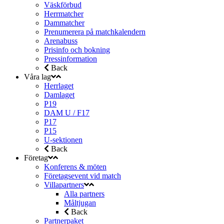
Väskförbud
Herrmatcher
Dammatcher
Prenumerera på matchkalendern
Arenabuss
Prisinfo och bokning
Pressinformation
Back
Våra lag
Herrlaget
Damlaget
P19
DAM U / F17
P17
P15
U-sektionen
Back
Företag
Konferens & möten
Företagsevent vid match
Villapartners
Alla partners
Måltjugan
Back
Partnerpaket