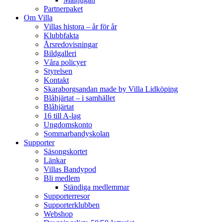
Partnerpaket
Om Villa
Villas histora – år för år
Klubbfakta
Årsredovisningar
Bildgalleri
Våra policyer
Styrelsen
Kontakt
Skaraborgsandan made by Villa Lidköping
Blåhjärtat – i samhället
Blåhjärtat
16 till A-lag
Ungdomskonto
Sommarbandyskolan
Supporter
Säsongskortet
Länkar
Villas Bandypod
Bli medlem
Ständiga medlemmar
Supporterresor
Supporterklubben
Webshop