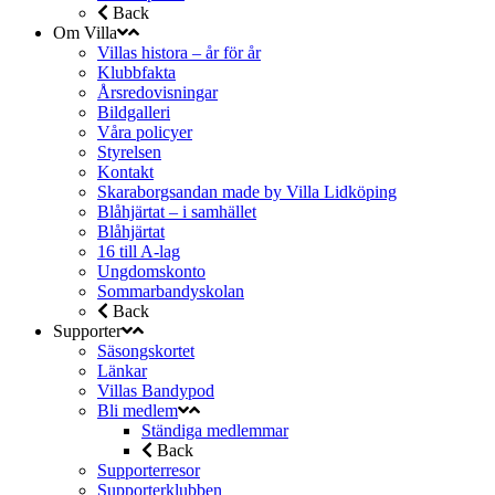
Back
Om Villa
Villas histora – år för år
Klubbfakta
Årsredovisningar
Bildgalleri
Våra policyer
Styrelsen
Kontakt
Skaraborgsandan made by Villa Lidköping
Blåhjärtat – i samhället
Blåhjärtat
16 till A-lag
Ungdomskonto
Sommarbandyskolan
Back
Supporter
Säsongskortet
Länkar
Villas Bandypod
Bli medlem
Ständiga medlemmar
Back
Supporterresor
Supporterklubben