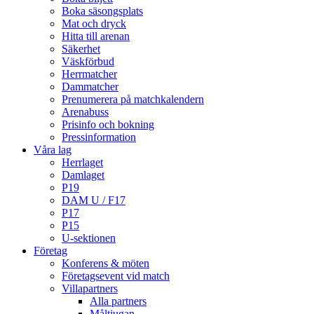
Boka säsongsplats
Mat och dryck
Hitta till arenan
Säkerhet
Väskförbud
Herrmatcher
Dammatcher
Prenumerera på matchkalendern
Arenabuss
Prisinfo och bokning
Pressinformation
Våra lag
Herrlaget
Damlaget
P19
DAM U / F17
P17
P15
U-sektionen
Företag
Konferens & möten
Företagsevent vid match
Villapartners
Alla partners
Måltjugan