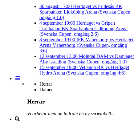
30 augusti
17:00
Herrlaget vs Frillesås BK
Sparbanken Lidköping Arena (Svenska Cupen
omgång 1:6)
4 september
19:00
Herrlaget vs Gripen
Trollhättan BK
Sparbanken Lidköping Arena
(Svenska Cupen, omgång 2:6)
8 september
19:00
IFK Vänersborg vs Herrlaget
Arena Vänersborg (Svenska Cupen, omgång
3:6)
12 september
13:00
Mölndal DAM vs Damlaget
Åby isstadion (Svenska Cupen, omgång 1:3)
15 september
19:00
Vetlanda BK vs Herrlaget
Hydro Arena (Svenska Cupen, omgång 4:6)
Herrar
Damer
Herrar
Vi arbetar med att ta fram en ny serietabell...