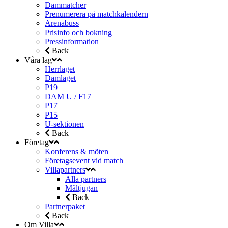
Dammatcher
Prenumerera på matchkalendern
Arenabuss
Prisinfo och bokning
Pressinformation
Back
Våra lag
Herrlaget
Damlaget
P19
DAM U / F17
P17
P15
U-sektionen
Back
Företag
Konferens & möten
Företagsevent vid match
Villapartners
Alla partners
Måltjugan
Back
Partnerpaket
Back
Om Villa