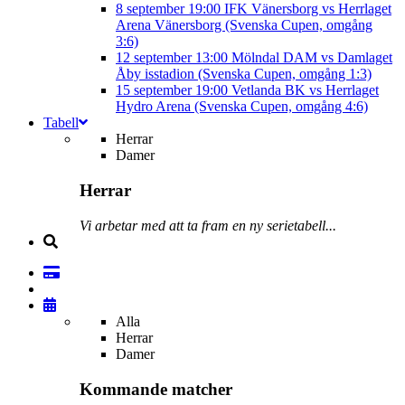
8 september
19:00
IFK Vänersborg vs Herrlaget
Arena Vänersborg (Svenska Cupen, omgång
3:6)
12 september
13:00
Mölndal DAM vs Damlaget
Åby isstadion (Svenska Cupen, omgång 1:3)
15 september
19:00
Vetlanda BK vs Herrlaget
Hydro Arena (Svenska Cupen, omgång 4:6)
Tabell
Herrar
Damer
Herrar
Vi arbetar med att ta fram en ny serietabell...
Alla
Herrar
Damer
Kommande matcher