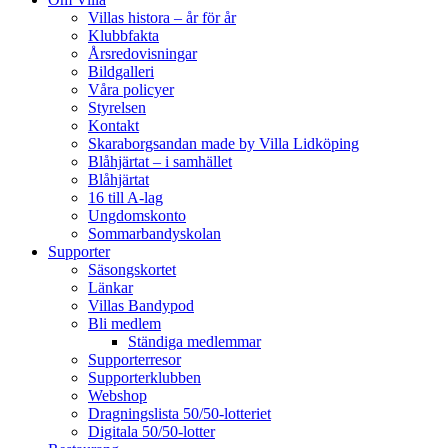
Villas histora – år för år
Klubbfakta
Årsredovisningar
Bildgalleri
Våra policyer
Styrelsen
Kontakt
Skaraborgsandan made by Villa Lidköping
Blåhjärtat – i samhället
Blåhjärtat
16 till A-lag
Ungdomskonto
Sommarbandyskolan
Supporter
Säsongskortet
Länkar
Villas Bandypod
Bli medlem
Ständiga medlemmar
Supporterresor
Supporterklubben
Webshop
Dragningslista 50/50-lotteriet
Digitala 50/50-lotter