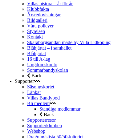
Villas histora – år för år
Klubbfakta
Årsredovisningar
Bildgalleri
Våra policyer
Styrelsen
Kontakt
Skaraborgsandan made by Villa Lidköping
Blåhjärtat – i samhället
Blåhjärtat
16 till A-lag
Ungdomskonto
Sommarbandyskolan
Back
Supporter
Säsongskortet
Länkar
Villas Bandypod
Bli medlem
Ständiga medlemmar
Back
Supporterresor
Supporterklubben
Webshop
Dragningslista 50/50-lotteriet