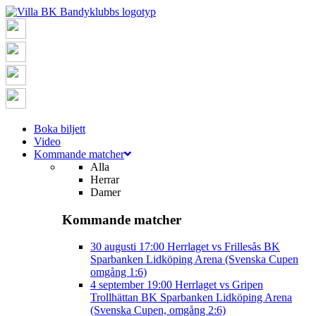
Boka biljett
Video
Kommande matcher
Alla
Herrar
Damer
Kommande matcher
30 augusti
17:00
Herrlaget vs Frillesås BK
Sparbanken Lidköping Arena (Svenska Cupen
omgång 1:6)
4 september
19:00
Herrlaget vs Gripen
Trollhättan BK
Sparbanken Lidköping Arena
(Svenska Cupen, omgång 2:6)