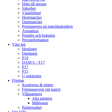
Hitta till arenan
Säkerhet
Väskförbud
Herrmatcher
Dammatcher
Prenumerera på matchkalendern
Arenabuss
Prisinfo och bokning
Pressinformation
Våra lag
Herrlaget
Damlaget
P19
DAM U / F17
P17
P15
U-sektionen
Företag
Konferens & möten
Företagsevent vid match
Villapartners
Alla partners
Måltjugan
Partnerpaket
Om Villa