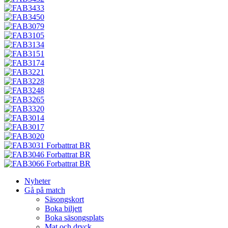
Nyheter
Gå på match
Säsongskort
Boka biljett
Boka säsongsplats
Mat och dryck