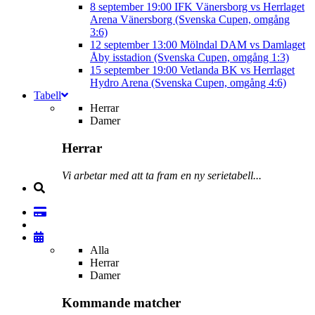
8 september
19:00
IFK Vänersborg vs Herrlaget
Arena Vänersborg (Svenska Cupen, omgång
3:6)
12 september
13:00
Mölndal DAM vs Damlaget
Åby isstadion (Svenska Cupen, omgång 1:3)
15 september
19:00
Vetlanda BK vs Herrlaget
Hydro Arena (Svenska Cupen, omgång 4:6)
Tabell
Herrar
Damer
Herrar
Vi arbetar med att ta fram en ny serietabell...
Alla
Herrar
Damer
Kommande matcher