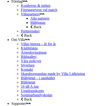
Företag
Konferens & möten
Företagsevent vid match
Villapartners
Alla partners
Måltjugan
Back
Partnerpaket
Back
Om Villa
Villas histora – år för år
Klubbfakta
Årsredovisningar
Bildgalleri
Våra policyer
Styrelsen
Kontakt
Skaraborgsandan made by Villa Lidköping
Blåhjärtat – i samhället
Blåhjärtat
16 till A-lag
Ungdomskonto
Sommarbandyskolan
Back
Supporter