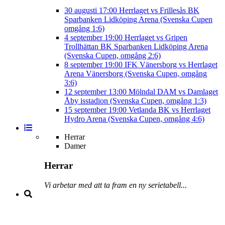
30 augusti
17:00
Herrlaget vs Frillesås BK
Sparbanken Lidköping Arena (Svenska Cupen
omgång 1:6)
4 september
19:00
Herrlaget vs Gripen
Trollhättan BK
Sparbanken Lidköping Arena
(Svenska Cupen, omgång 2:6)
8 september
19:00
IFK Vänersborg vs Herrlaget
Arena Vänersborg (Svenska Cupen, omgång
3:6)
12 september
13:00
Mölndal DAM vs Damlaget
Åby isstadion (Svenska Cupen, omgång 1:3)
15 september
19:00
Vetlanda BK vs Herrlaget
Hydro Arena (Svenska Cupen, omgång 4:6)
Herrar
Damer
Herrar
Vi arbetar med att ta fram en ny serietabell...