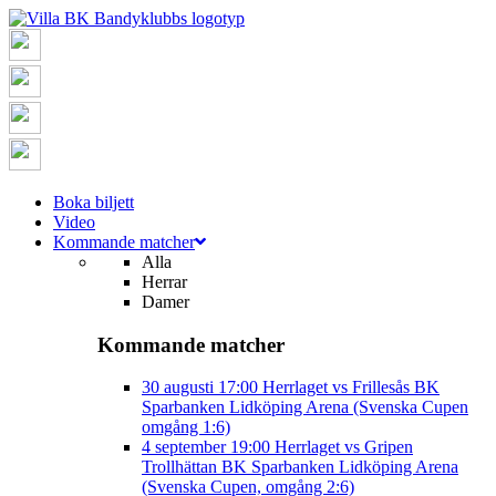
Boka biljett
Video
Kommande matcher
Alla
Herrar
Damer
Kommande matcher
30 augusti
17:00
Herrlaget vs Frillesås BK
Sparbanken Lidköping Arena (Svenska Cupen
omgång 1:6)
4 september
19:00
Herrlaget vs Gripen
Trollhättan BK
Sparbanken Lidköping Arena
(Svenska Cupen, omgång 2:6)