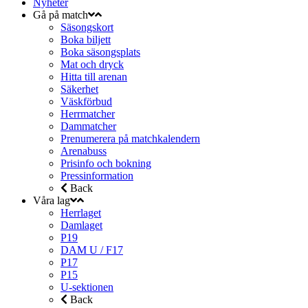
Nyheter
Gå på match
Säsongskort
Boka biljett
Boka säsongsplats
Mat och dryck
Hitta till arenan
Säkerhet
Väskförbud
Herrmatcher
Dammatcher
Prenumerera på matchkalendern
Arenabuss
Prisinfo och bokning
Pressinformation
Back
Våra lag
Herrlaget
Damlaget
P19
DAM U / F17
P17
P15
U-sektionen
Back