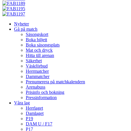
Nyheter
Gå på match
Säsongskort
Boka biljett
Boka säsongsplats
Mat och dryck
Hitta till arenan
Säkerhet
Väskförbud
Herrmatcher
Dammatcher
Prenumerera på matchkalendern
Arenabuss
Prisinfo och bokning
Pressinformation
Våra lag
Herrlaget
Damlaget
P19
DAM U / F17
P17