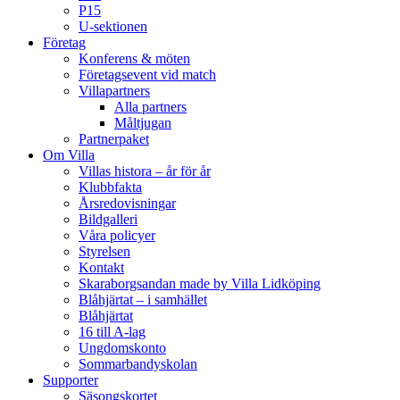
P15
U-sektionen
Företag
Konferens & möten
Företagsevent vid match
Villapartners
Alla partners
Måltjugan
Partnerpaket
Om Villa
Villas histora – år för år
Klubbfakta
Årsredovisningar
Bildgalleri
Våra policyer
Styrelsen
Kontakt
Skaraborgsandan made by Villa Lidköping
Blåhjärtat – i samhället
Blåhjärtat
16 till A-lag
Ungdomskonto
Sommarbandyskolan
Supporter
Säsongskortet