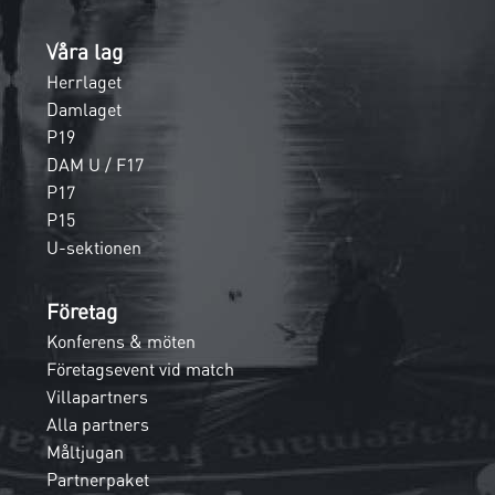
Våra lag
Herrlaget
Damlaget
P19
DAM U / F17
P17
P15
U-sektionen
Företag
Konferens & möten
Företagsevent vid match
Villapartners
Alla partners
Måltjugan
Partnerpaket