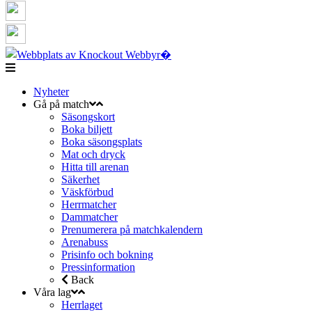
Nyheter
Gå på match
Säsongskort
Boka biljett
Boka säsongsplats
Mat och dryck
Hitta till arenan
Säkerhet
Väskförbud
Herrmatcher
Dammatcher
Prenumerera på matchkalendern
Arenabuss
Prisinfo och bokning
Pressinformation
Back
Våra lag
Herrlaget