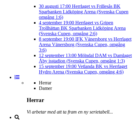
30 augusti
17:00
Herrlaget vs Frillesås BK
Sparbanken Lidköping Arena (Svenska Cupen
omgång 1:6)
4 september
19:00
Herrlaget vs Gripen
Trollhättan BK
Sparbanken Lidköping Arena
(Svenska Cupen, omgång 2:6)
8 september
19:00
IFK Vänersborg vs Herrlaget
Arena Vänersborg (Svenska Cupen, omgång
3:6)
12 september
13:00
Mölndal DAM vs Damlaget
Åby isstadion (Svenska Cupen, omgång 1:3)
15 september
19:00
Vetlanda BK vs Herrlaget
Hydro Arena (Svenska Cupen, omgång 4:6)
Herrar
Damer
Herrar
Vi arbetar med att ta fram en ny serietabell...