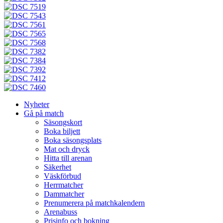
Nyheter
Gå på match
Säsongskort
Boka biljett
Boka säsongsplats
Mat och dryck
Hitta till arenan
Säkerhet
Väskförbud
Herrmatcher
Dammatcher
Prenumerera på matchkalendern
Arenabuss
Prisinfo och bokning