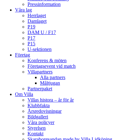
Pressinformation
Våra lag
Herrlaget
Damlaget
P19
DAM U / F17
P17
P15
U-sektionen
Företag
Konferens & möten
Företagsevent vid match
Villapartners
Alla partners
Måltjugan
Partnerpaket
Om Villa
Villas histora – år för år
Klubbfakta
Årsredovisningar
Bildgalleri
Våra policyer
Styrelsen
Kontakt
Skaraborgsandan made by Villa Lidköping