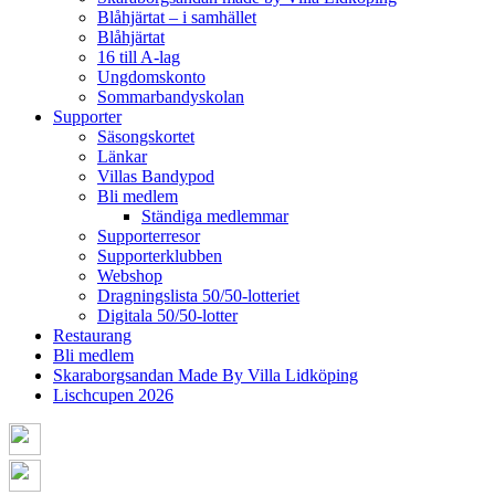
Blåhjärtat – i samhället
Blåhjärtat
16 till A-lag
Ungdomskonto
Sommarbandyskolan
Supporter
Säsongskortet
Länkar
Villas Bandypod
Bli medlem
Ständiga medlemmar
Supporterresor
Supporterklubben
Webshop
Dragningslista 50/50-lotteriet
Digitala 50/50-lotter
Restaurang
Bli medlem
Skaraborgsandan Made By Villa Lidköping
Lischcupen 2026