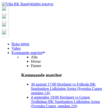
Boka biljett
Video
Kommande matcher
Alla
Herrar
Damer
Kommande matcher
30 augusti
17:00
Herrlaget vs Frillesås BK
Sparbanken Lidköping Arena (Svenska Cupen
omgång 1:6)
4 september
19:00
Herrlaget vs Gripen
Trollhättan BK
Sparbanken Lidköping Arena
(Svenska Cupen, omgång 2:6)