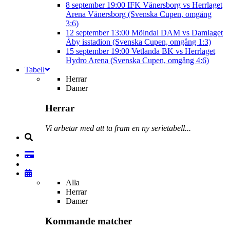
8 september
19:00
IFK Vänersborg vs Herrlaget
Arena Vänersborg (Svenska Cupen, omgång
3:6)
12 september
13:00
Mölndal DAM vs Damlaget
Åby isstadion (Svenska Cupen, omgång 1:3)
15 september
19:00
Vetlanda BK vs Herrlaget
Hydro Arena (Svenska Cupen, omgång 4:6)
Tabell
Herrar
Damer
Herrar
Vi arbetar med att ta fram en ny serietabell...
Alla
Herrar
Damer
Kommande matcher