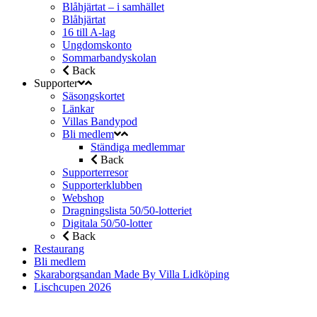
Blåhjärtat – i samhället
Blåhjärtat
16 till A-lag
Ungdomskonto
Sommarbandyskolan
Back
Supporter
Säsongskortet
Länkar
Villas Bandypod
Bli medlem
Ständiga medlemmar
Back
Supporterresor
Supporterklubben
Webshop
Dragningslista 50/50-lotteriet
Digitala 50/50-lotter
Back
Restaurang
Bli medlem
Skaraborgsandan Made By Villa Lidköping
Lischcupen 2026