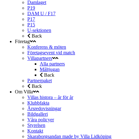
Damlaget
P19
DAM U / F17
P17
P15
U-sektionen
Back
Företag
Konferens & möten
Företagsevent vid match
Villapartners
Alla partners
Måltjugan
Back
Partnerpaket
Back
Om Villa
Villas histora – år för år
Klubbfakta
Årsredovisningar
Bildgalleri
Våra policyer
Styrelsen
Kontakt
Skaraborgsandan made by Villa Lidköping