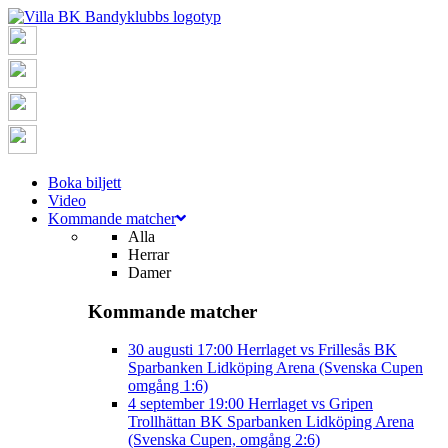
Boka biljett
Video
Kommande matcher
Alla
Herrar
Damer
Kommande matcher
30 augusti
17:00
Herrlaget vs Frillesås BK
Sparbanken Lidköping Arena (Svenska Cupen
omgång 1:6)
4 september
19:00
Herrlaget vs Gripen
Trollhättan BK
Sparbanken Lidköping Arena
(Svenska Cupen, omgång 2:6)