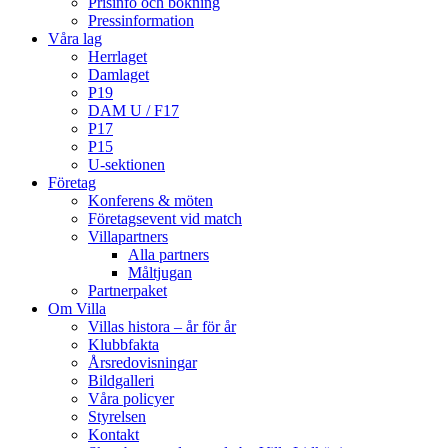
Prisinfo och bokning
Pressinformation
Våra lag
Herrlaget
Damlaget
P19
DAM U / F17
P17
P15
U-sektionen
Företag
Konferens & möten
Företagsevent vid match
Villapartners
Alla partners
Måltjugan
Partnerpaket
Om Villa
Villas histora – år för år
Klubbfakta
Årsredovisningar
Bildgalleri
Våra policyer
Styrelsen
Kontakt