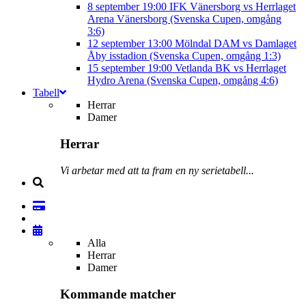
8 september
19:00
IFK Vänersborg vs Herrlaget
Arena Vänersborg (Svenska Cupen, omgång
3:6)
12 september
13:00
Mölndal DAM vs Damlaget
Åby isstadion (Svenska Cupen, omgång 1:3)
15 september
19:00
Vetlanda BK vs Herrlaget
Hydro Arena (Svenska Cupen, omgång 4:6)
Tabell
Herrar
Damer
Herrar
Vi arbetar med att ta fram en ny serietabell...
Alla
Herrar
Damer
Kommande matcher