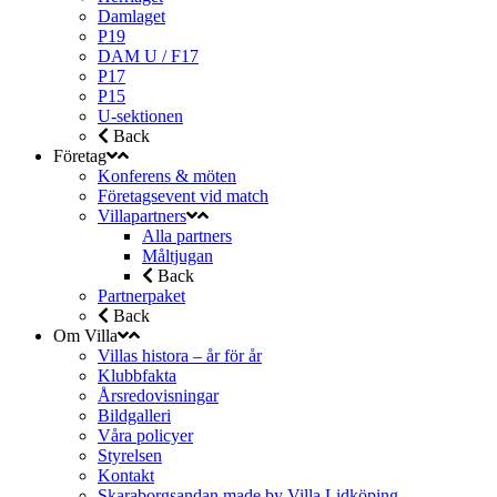
Damlaget
P19
DAM U / F17
P17
P15
U-sektionen
Back
Företag
Konferens & möten
Företagsevent vid match
Villapartners
Alla partners
Måltjugan
Back
Partnerpaket
Back
Om Villa
Villas histora – år för år
Klubbfakta
Årsredovisningar
Bildgalleri
Våra policyer
Styrelsen
Kontakt
Skaraborgsandan made by Villa Lidköping