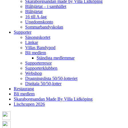
Skaraborgsandan made by Villa Lidköping
Blåhjärtat – i samhället
Blåhjärtat
16 till A-lag
Ungdomskonto
Sommarbandyskolan
Supporter
Säsongskortet
Länkar
Villas Bandypod
Bli medlem
Ständiga medlemmar
Supporterresor
Supporterklubben
Webshop
Dragningslista 50/50-lotteriet
Digitala 50/50-lotter
Restaurang
Bli medlem
Skaraborgsandan Made By Villa Lidköping
Lischcupen 2026