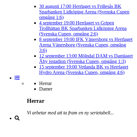
30 augusti
17:00
Herrlaget vs Frillesås BK
Sparbanken Lidköping Arena (Svenska Cupen
omgång 1:6)
4 september
19:00
Herrlaget vs Gripen
Trollhättan BK
Sparbanken Lidköping Arena
(Svenska Cupen, omgång 2:6)
8 september
19:00
IFK Vänersborg vs Herrlaget
Arena Vänersborg (Svenska Cupen, omgång
3:6)
12 september
13:00
Mölndal DAM vs Damlaget
Åby isstadion (Svenska Cupen, omgång 1:3)
15 september
19:00
Vetlanda BK vs Herrlaget
Hydro Arena (Svenska Cupen, omgång 4:6)
Herrar
Damer
Herrar
Vi arbetar med att ta fram en ny serietabell...