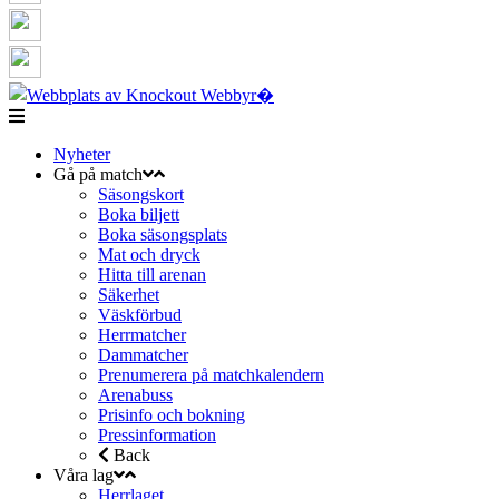
Nyheter
Gå på match
Säsongskort
Boka biljett
Boka säsongsplats
Mat och dryck
Hitta till arenan
Säkerhet
Väskförbud
Herrmatcher
Dammatcher
Prenumerera på matchkalendern
Arenabuss
Prisinfo och bokning
Pressinformation
Back
Våra lag
Herrlaget