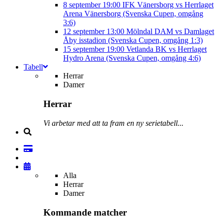
8 september
19:00
IFK Vänersborg vs Herrlaget
Arena Vänersborg (Svenska Cupen, omgång
3:6)
12 september
13:00
Mölndal DAM vs Damlaget
Åby isstadion (Svenska Cupen, omgång 1:3)
15 september
19:00
Vetlanda BK vs Herrlaget
Hydro Arena (Svenska Cupen, omgång 4:6)
Tabell
Herrar
Damer
Herrar
Vi arbetar med att ta fram en ny serietabell...
Alla
Herrar
Damer
Kommande matcher