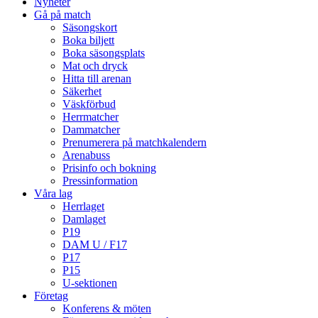
Nyheter
Gå på match
Säsongskort
Boka biljett
Boka säsongsplats
Mat och dryck
Hitta till arenan
Säkerhet
Väskförbud
Herrmatcher
Dammatcher
Prenumerera på matchkalendern
Arenabuss
Prisinfo och bokning
Pressinformation
Våra lag
Herrlaget
Damlaget
P19
DAM U / F17
P17
P15
U-sektionen
Företag
Konferens & möten