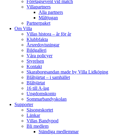
Företagsevent vid match
Villapartners
Alla partners
Måltjugan
Partnerpaket
Om Villa
Villas histora – år för år
Klubbfakta
Årsredovisningar
Bildgalleri
Våra policyer
Styrelsen
Kontakt
Skaraborgsandan made by Villa Lidköping
Blåhjärtat – i samhället
Blåhjärtat
16 till A-lag
Ungdomskonto
Sommarbandyskolan
Supporter
Säsongskortet
Länkar
Villas Bandypod
Bli medlem
Ständiga medlemmar