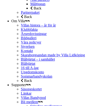
Måltjugan
Back
Partnerpaket
Back
Om Villa
Villas histora – år för år
Klubbfakta
Årsredovisningar
Bildgalleri
Våra policyer
Styrelsen
Kontakt
Skaraborgsandan made by Villa Lidköping
Blåhjärtat – i samhället
Blåhjärtat
16 till A-lag
Ungdomskonto
Sommarbandyskolan
Back
Supporter
Säsongskortet
Länkar
Villas Bandypod
Bli medlem