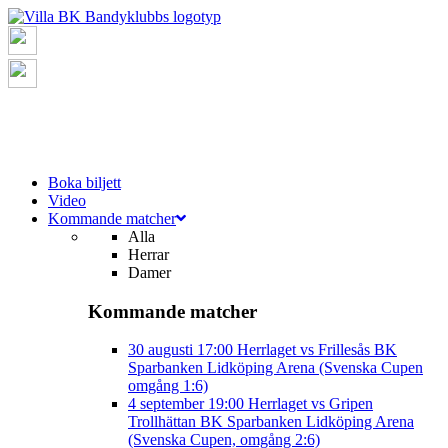
Boka biljett
Video
Kommande matcher
Alla
Herrar
Damer
Kommande matcher
30 augusti
17:00
Herrlaget vs Frillesås BK
Sparbanken Lidköping Arena (Svenska Cupen
omgång 1:6)
4 september
19:00
Herrlaget vs Gripen
Trollhättan BK
Sparbanken Lidköping Arena
(Svenska Cupen, omgång 2:6)