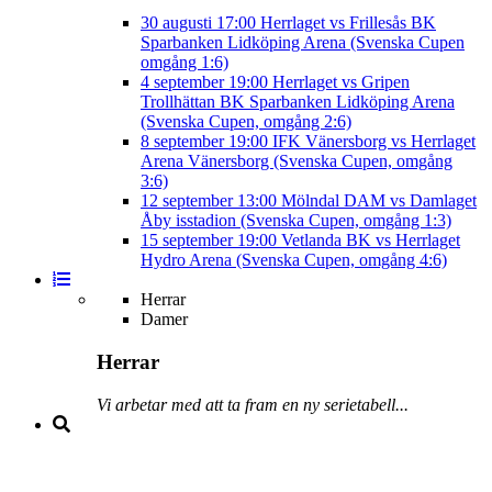
30 augusti
17:00
Herrlaget vs Frillesås BK
Sparbanken Lidköping Arena (Svenska Cupen
omgång 1:6)
4 september
19:00
Herrlaget vs Gripen
Trollhättan BK
Sparbanken Lidköping Arena
(Svenska Cupen, omgång 2:6)
8 september
19:00
IFK Vänersborg vs Herrlaget
Arena Vänersborg (Svenska Cupen, omgång
3:6)
12 september
13:00
Mölndal DAM vs Damlaget
Åby isstadion (Svenska Cupen, omgång 1:3)
15 september
19:00
Vetlanda BK vs Herrlaget
Hydro Arena (Svenska Cupen, omgång 4:6)
Herrar
Damer
Herrar
Vi arbetar med att ta fram en ny serietabell...