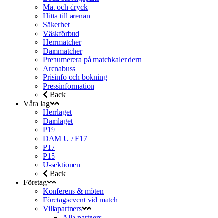
Mat och dryck
Hitta till arenan
Säkerhet
Väskförbud
Herrmatcher
Dammatcher
Prenumerera på matchkalendern
Arenabuss
Prisinfo och bokning
Pressinformation
Back
Våra lag
Herrlaget
Damlaget
P19
DAM U / F17
P17
P15
U-sektionen
Back
Företag
Konferens & möten
Företagsevent vid match
Villapartners
Alla partners