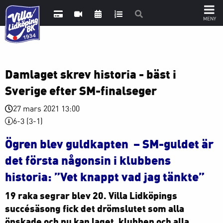
Damlaget skrev historia - bäst i
Sverige efter SM-finalseger
27 mars 2021 13:00
6-3 (3-1)
Ögren blev guldkapten – SM-guldet är
det första någonsin i klubbens
historia: ”Vet knappt vad jag tänkte”
19 raka segrar blev 20. Villa Lidköpings
succésäsong fick det drömslutet som alla
önskade och nu kan laget, klubben och alla