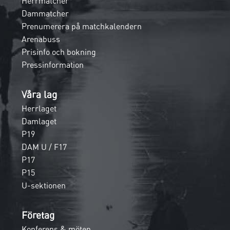
Herrmatcher
Dammatcher
Prenumerera på matchkalendern
Arenabuss
Prisinfo och bokning
Pressinformation
Våra lag
Herrlaget
Damlaget
P19
DAM U / F17
P17
P15
U-sektionen
Företag
Konferens & möten