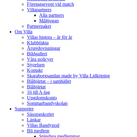
Företagsevent vid match
Villapartners
Alla partners
Måltjugan
Partnerpaket
Om Villa
Villas histora – år för år
Klubbfakta
Årsredovisningar
Bildgalleri
Våra policyer
Styrelsen
Kontakt
Skaraborgsandan made by Villa Lidköping
Blåhjärtat – i samhället
Blåhjärtat
16 till A-lag
Ungdomskonto
Sommarbandyskolan
Supporter
Säsongskortet
Länkar
Villas Bandypod
Bli medlem
Ständiga medlemmar