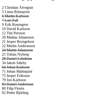
2 Christian Älvegran
5 Linus Rönnqvist
6 Martin Karlsson
7 Lars Fall
9 Erik Rosengren
10 David Karlsson
12 Tim Persson
20 Mattias Johansson
21 Jesper Bryngelson
22 Martin Andreasson
24 Martin Johansson
25 Tobias Nyberg
28 Daniel Lehnbom
34 Jakob Säleby
64 Johan Karlsson
71 Johan Malmquist
75 Jesper Eriksson
79 Jon Karlsson
83 Daniel Andersson
80 Filip Florén
92 Petter Björling