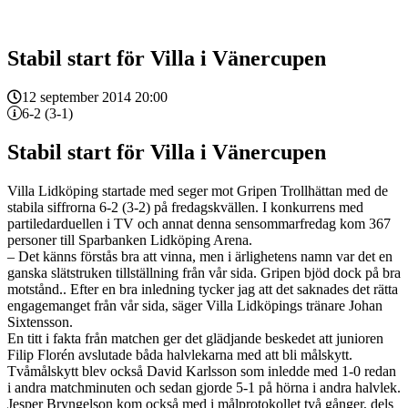
Stabil start för Villa i Vänercupen
12 september 2014 20:00
6-2 (3-1)
Stabil start för Villa i Vänercupen
Villa Lidköping startade med seger mot Gripen Trollhättan med de
stabila siffrorna 6-2 (3-2) på fredagskvällen. I konkurrens med
partiledarduellen i TV och annat denna sensommarfredag kom 367
personer till Sparbanken Lidköping Arena.
– Det känns förstås bra att vinna, men i ärlighetens namn var det en
ganska slätstruken tillställning från vår sida. Gripen bjöd dock på bra
motstånd.. Efter en bra inledning tycker jag att det saknades det rätta
engagemanget från vår sida, säger Villa Lidköpings tränare Johan
Sixtensson.
En titt i fakta från matchen ger det glädjande beskedet att junioren
Filip Florén avslutade båda halvlekarna med att bli målskytt.
Tvåmålskytt blev också David Karlsson som inledde med 1-0 redan
i andra matchminuten och sedan gjorde 5-1 på hörna i andra halvlek.
Jesper Bryngelson kom också med i målprotokollet två gånger, dels