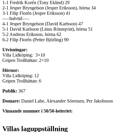
1-1 Fredrik Korén (Tony Eklind) 29
2-1 Jesper Bryngelson (Jesper Eriksson), hörna 34
3-1 Filip Florén (Jesper Eriksson) 41
—–halvtid—–
4-1 Jesper Bryngelson (David Karlsson) 47
5-1 David Karlsson (Linus Rönnqvist), hörna 51
5-2 Andreas Eriksson, hörna 62
6-2 Filip Florén (Petter Björling) 90
Utvisningar:
Villa Lidköping: 3×10
Gripen Trollhättan: 2×10
Hörnor:
Villa Lidköping: 12
Gripen Trollhättan: 6
Publik:
367
Domare:
Daniel Labe, Alexander Sörensen, Per Jakobsson
Vinnande nummer i 50/50-lotteriet:
Villas laguppställning