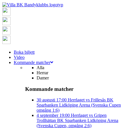
Boka biljett
Video
Kommande matcher
Alla
Herrar
Damer
Kommande matcher
30 augusti
17:00
Herrlaget vs Frillesås BK
Sparbanken Lidköping Arena (Svenska Cupen
omgång 1:6)
4 september
19:00
Herrlaget vs Gripen
Trollhättan BK
Sparbanken Lidköping Arena
(Svenska Cupen, omgång 2:6)