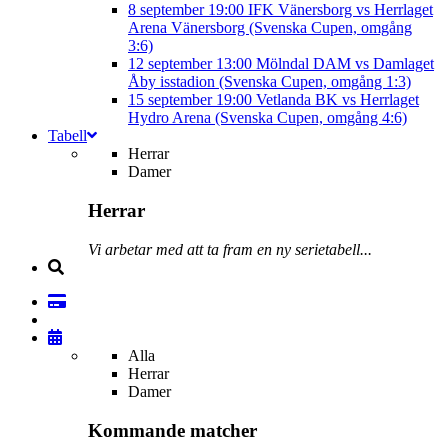
8 september
19:00
IFK Vänersborg vs Herrlaget
Arena Vänersborg (Svenska Cupen, omgång
3:6)
12 september
13:00
Mölndal DAM vs Damlaget
Åby isstadion (Svenska Cupen, omgång 1:3)
15 september
19:00
Vetlanda BK vs Herrlaget
Hydro Arena (Svenska Cupen, omgång 4:6)
Tabell
Herrar
Damer
Herrar
Vi arbetar med att ta fram en ny serietabell...
Alla
Herrar
Damer
Kommande matcher