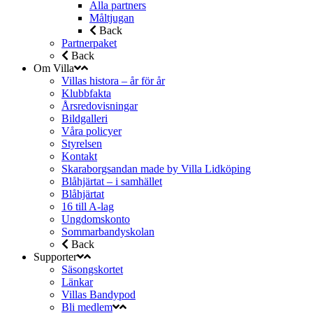
Alla partners
Måltjugan
Back
Partnerpaket
Back
Om Villa
Villas histora – år för år
Klubbfakta
Årsredovisningar
Bildgalleri
Våra policyer
Styrelsen
Kontakt
Skaraborgsandan made by Villa Lidköping
Blåhjärtat – i samhället
Blåhjärtat
16 till A-lag
Ungdomskonto
Sommarbandyskolan
Back
Supporter
Säsongskortet
Länkar
Villas Bandypod
Bli medlem