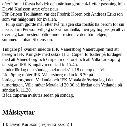
efter hörna i första halvlek och när han gjorde 4-1 efter passning från
David Karlsson strax efter paus.
För Gripen Trollhättan var det Fredrik Koren och Andreas Eriksson
som var målgörare för kvällen.
– Fillip som gjorde mål efter två frilägen ska förstås ha beröm för sin
insats. Tim Persson vill jag också framhålla, men jag hoppas på att vi
över lag kan prestera bättre under resten av den här helgen,
summerar Johan Sixtensson.
Tidigare på kvällen inledde IFK Vänersborg Vänercupen med att
besegra IFK Kungälv med säkra 11-3. Cupen fortsätter på lördagen
med att Vänersborg och Gripen möts först och att Villa Lidköping
tar sig an IFK Kungälv med start kl 15.45.
Under lördag och söndag spelar också J 18 en cup där Villa
Lidköping möter IFK Vänersborg redan kl 8.30 på
lördagsmorgonen. Vetlanda och IFK Motala är övriga lag i den
turneringen, Villa möter Motala kl 20.30 på lördag och Vetlanda på
söndag kl 11.30.
Båda cuperna avslutas sedan på söndag.
Målskyttar
1-0 David Karlsson (Jesper Eriksson) 1