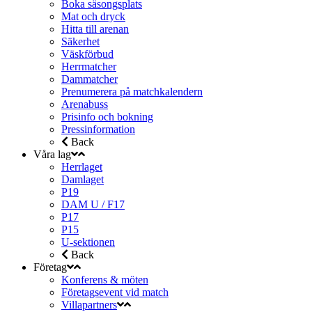
Boka säsongsplats
Mat och dryck
Hitta till arenan
Säkerhet
Väskförbud
Herrmatcher
Dammatcher
Prenumerera på matchkalendern
Arenabuss
Prisinfo och bokning
Pressinformation
Back
Våra lag
Herrlaget
Damlaget
P19
DAM U / F17
P17
P15
U-sektionen
Back
Företag
Konferens & möten
Företagsevent vid match
Villapartners