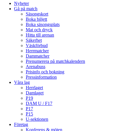
Nyheter
Gå på match
Säsongskort
Boka biljett
Boka säsongsplats
Mat och dryck
Hitta till arenan
Säkerhet
Väskförbud
Herrmatcher
Dammatcher
Prenumerera på matchkalendern
Arenabuss
Prisinfo och bokning
Pressinformation
Våra lag
Herrlaget
Damlaget
P19
DAM U / F17
P17
P15
U-sektionen
Företag
Konferens & möten