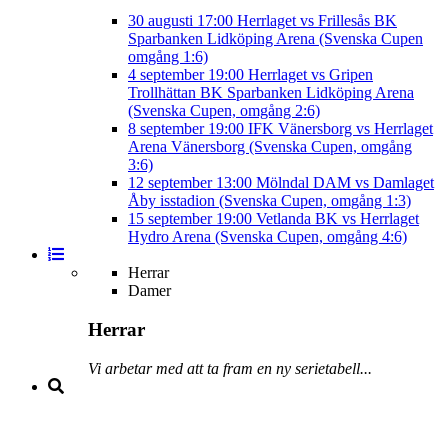
30 augusti
17:00
Herrlaget vs Frillesås BK
Sparbanken Lidköping Arena (Svenska Cupen
omgång 1:6)
4 september
19:00
Herrlaget vs Gripen
Trollhättan BK
Sparbanken Lidköping Arena
(Svenska Cupen, omgång 2:6)
8 september
19:00
IFK Vänersborg vs Herrlaget
Arena Vänersborg (Svenska Cupen, omgång
3:6)
12 september
13:00
Mölndal DAM vs Damlaget
Åby isstadion (Svenska Cupen, omgång 1:3)
15 september
19:00
Vetlanda BK vs Herrlaget
Hydro Arena (Svenska Cupen, omgång 4:6)
Herrar
Damer
Herrar
Vi arbetar med att ta fram en ny serietabell...