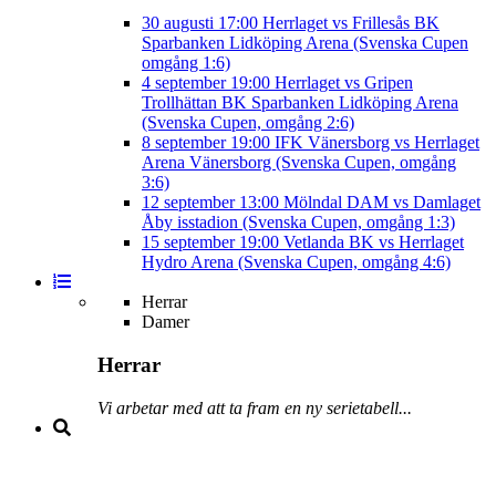
30 augusti
17:00
Herrlaget vs Frillesås BK
Sparbanken Lidköping Arena (Svenska Cupen
omgång 1:6)
4 september
19:00
Herrlaget vs Gripen
Trollhättan BK
Sparbanken Lidköping Arena
(Svenska Cupen, omgång 2:6)
8 september
19:00
IFK Vänersborg vs Herrlaget
Arena Vänersborg (Svenska Cupen, omgång
3:6)
12 september
13:00
Mölndal DAM vs Damlaget
Åby isstadion (Svenska Cupen, omgång 1:3)
15 september
19:00
Vetlanda BK vs Herrlaget
Hydro Arena (Svenska Cupen, omgång 4:6)
Herrar
Damer
Herrar
Vi arbetar med att ta fram en ny serietabell...