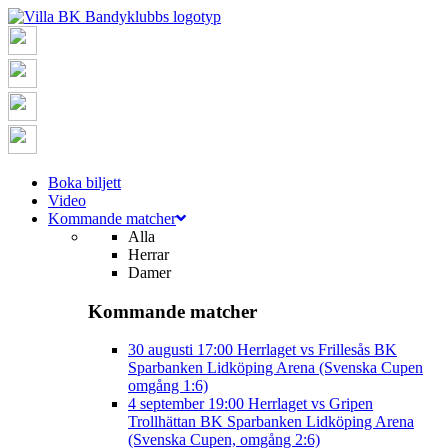
Boka biljett
Video
Kommande matcher
Alla
Herrar
Damer
Kommande matcher
30 augusti
17:00
Herrlaget vs Frillesås BK
Sparbanken Lidköping Arena (Svenska Cupen
omgång 1:6)
4 september
19:00
Herrlaget vs Gripen
Trollhättan BK
Sparbanken Lidköping Arena
(Svenska Cupen, omgång 2:6)