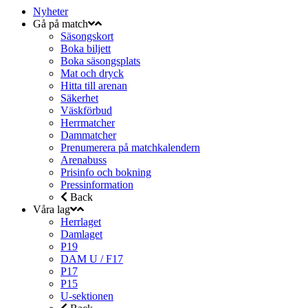
Nyheter
Gå på match
Säsongskort
Boka biljett
Boka säsongsplats
Mat och dryck
Hitta till arenan
Säkerhet
Väskförbud
Herrmatcher
Dammatcher
Prenumerera på matchkalendern
Arenabuss
Prisinfo och bokning
Pressinformation
Back
Våra lag
Herrlaget
Damlaget
P19
DAM U / F17
P17
P15
U-sektionen