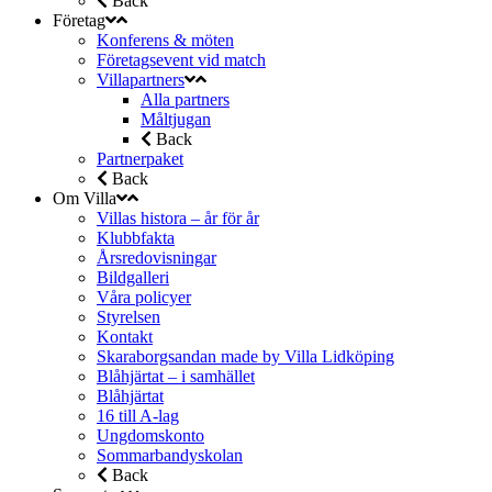
Back
Företag
Konferens & möten
Företagsevent vid match
Villapartners
Alla partners
Måltjugan
Back
Partnerpaket
Back
Om Villa
Villas histora – år för år
Klubbfakta
Årsredovisningar
Bildgalleri
Våra policyer
Styrelsen
Kontakt
Skaraborgsandan made by Villa Lidköping
Blåhjärtat – i samhället
Blåhjärtat
16 till A-lag
Ungdomskonto
Sommarbandyskolan
Back