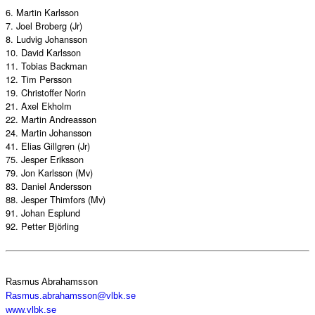
6. Martin Karlsson
7. Joel Broberg (Jr)
8. Ludvig Johansson
10. David Karlsson
11. Tobias Backman
12. Tim Persson
19. Christoffer Norin
21. Axel Ekholm
22. Martin Andreasson
24. Martin Johansson
41. Elias Gillgren (Jr)
75. Jesper Eriksson
79. Jon Karlsson (Mv)
83. Daniel Andersson
88. Jesper Thimfors (Mv)
91. Johan Esplund
92. Petter Björling
Rasmus Abrahamsson
Rasmus.abrahamsson@vlbk.se
www.vlbk.se