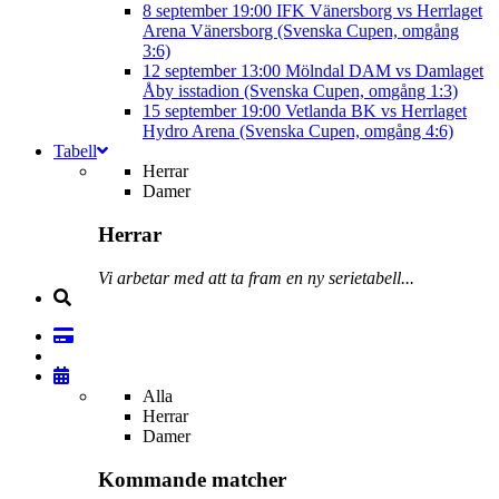
8 september
19:00
IFK Vänersborg vs Herrlaget
Arena Vänersborg (Svenska Cupen, omgång
3:6)
12 september
13:00
Mölndal DAM vs Damlaget
Åby isstadion (Svenska Cupen, omgång 1:3)
15 september
19:00
Vetlanda BK vs Herrlaget
Hydro Arena (Svenska Cupen, omgång 4:6)
Tabell
Herrar
Damer
Herrar
Vi arbetar med att ta fram en ny serietabell...
Alla
Herrar
Damer
Kommande matcher