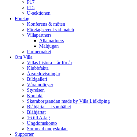
P17
P15
U-sektionen
Företag
Konferens & möten
Företagsevent vid match
Villapartners
Alla partners
Måltjugan
Partnerpaket
Om Villa
Villas histora – år för år
Klubbfakta
Årsredovisningar
Bildgalleri
Våra policyer
Styrelsen
Kontakt
Skaraborgsandan made by Villa Lidköping
Blåhjärtat – i samhället
Blåhjärtat
16 till A-lag
Ungdomskonto
Sommarbandyskolan
Supporter