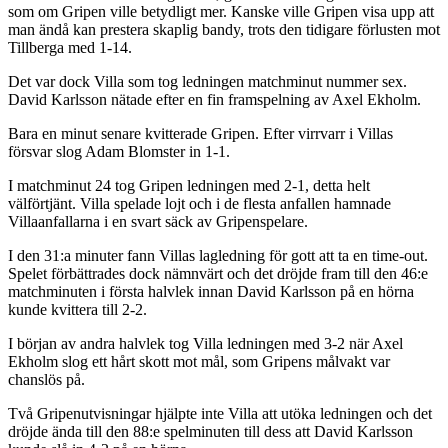
som om Gripen ville betydligt mer. Kanske ville Gripen visa upp att
man ändå kan prestera skaplig bandy, trots den tidigare förlusten mot
Tillberga med 1-14.
Det var dock Villa som tog ledningen matchminut nummer sex.
David Karlsson nätade efter en fin framspelning av Axel Ekholm.
Bara en minut senare kvitterade Gripen. Efter virrvarr i Villas
försvar slog Adam Blomster in 1-1.
I matchminut 24 tog Gripen ledningen med 2-1, detta helt
välförtjänt. Villa spelade lojt och i de flesta anfallen hamnade
Villaanfallarna i en svart säck av Gripenspelare.
I den 31:a minuter fann Villas lagledning för gott att ta en time-out.
Spelet förbättrades dock nämnvärt och det dröjde fram till den 46:e
matchminuten i första halvlek innan David Karlsson på en hörna
kunde kvittera till 2-2.
I början av andra halvlek tog Villa ledningen med 3-2 när Axel
Ekholm slog ett hårt skott mot mål, som Gripens målvakt var
chanslös på.
Två Gripenutvisningar hjälpte inte Villa att utöka ledningen och det
dröjde ända till den 88:e spelminuten till dess att David Karlsson