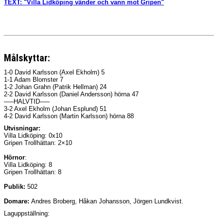
TEXT: "Villa Lidköping vänder och vann mot Gripen"
Målskyttar:
1-0 David Karlsson (Axel Ekholm) 5
1-1 Adam Blomster 7
1-2 Johan Grahn (Patrik Hellman) 24
2-2 David Karlsson (Daniel Andersson) hörna 47
—–HALVTID—–
3-2 Axel Ekholm (Johan Esplund) 51
4-2 David Karlsson (Martin Karlsson) hörna 88
Utvisningar:
Villa Lidköping: 0x10
Gripen Trollhättan: 2×10
Hörnor
:
Villa Lidköping: 8
Gripen Trollhättan: 8
Publik:
502
Domare:
Andres Broberg, Håkan Johansson, Jörgen Lundkvist.
Laguppställning: