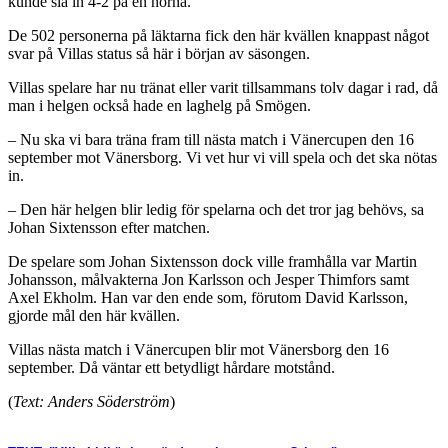
kunde slå in 4-2 på en hörna.
De 502 personerna på läktarna fick den här kvällen knappast något
svar på Villas status så här i början av säsongen.
Villas spelare har nu tränat eller varit tillsammans tolv dagar i rad, då
man i helgen också hade en laghelg på Smögen.
– Nu ska vi bara träna fram till nästa match i Vänercupen den 16
september mot Vänersborg. Vi vet hur vi vill spela och det ska nötas
in.
– Den här helgen blir ledig för spelarna och det tror jag behövs, sa
Johan Sixtensson efter matchen.
De spelare som Johan Sixtensson dock ville framhålla var Martin
Johansson, målvakterna Jon Karlsson och Jesper Thimfors samt
Axel Ekholm. Han var den ende som, förutom David Karlsson,
gjorde mål den här kvällen.
Villas nästa match i Vänercupen blir mot Vänersborg den 16
september. Då väntar ett betydligt hårdare motstånd.
(
Text: Anders Söderström
)