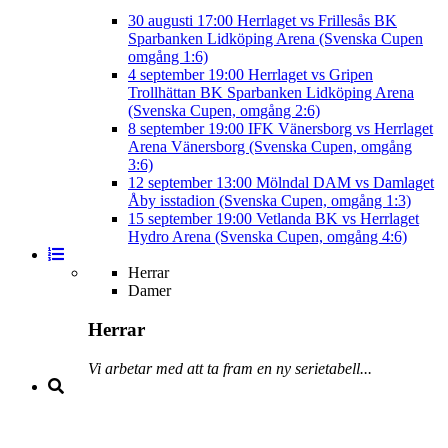
30 augusti
17:00
Herrlaget vs Frillesås BK
Sparbanken Lidköping Arena (Svenska Cupen
omgång 1:6)
4 september
19:00
Herrlaget vs Gripen
Trollhättan BK
Sparbanken Lidköping Arena
(Svenska Cupen, omgång 2:6)
8 september
19:00
IFK Vänersborg vs Herrlaget
Arena Vänersborg (Svenska Cupen, omgång
3:6)
12 september
13:00
Mölndal DAM vs Damlaget
Åby isstadion (Svenska Cupen, omgång 1:3)
15 september
19:00
Vetlanda BK vs Herrlaget
Hydro Arena (Svenska Cupen, omgång 4:6)
Herrar
Damer
Herrar
Vi arbetar med att ta fram en ny serietabell...