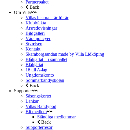
Partnerpaket
Back
Om Villa
Villas histora – år för år
Klubbfakta
Årsredovisningar
Bildgalleri
Våra policyer
Styrelsen
Kontakt
Skaraborgsandan made by Villa Lidköping
Blåhjärtat – i samhället
Blåhjärtat
16 till A-lag
Ungdomskonto
Sommarbandyskolan
Back
Supporter
Säsongskortet
Länkar
Villas Bandypod
Bli medlem
Ständiga medlemmar
Back
Supporterresor