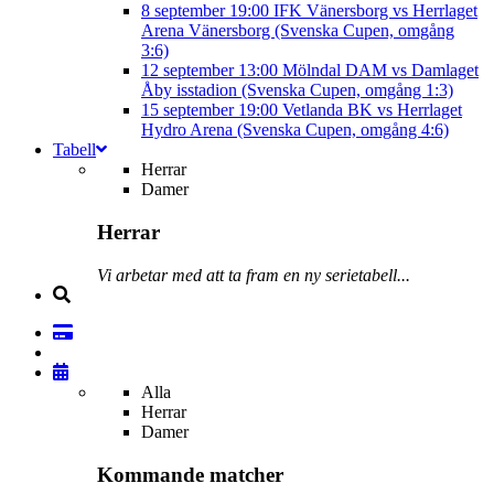
8 september
19:00
IFK Vänersborg vs Herrlaget
Arena Vänersborg (Svenska Cupen, omgång
3:6)
12 september
13:00
Mölndal DAM vs Damlaget
Åby isstadion (Svenska Cupen, omgång 1:3)
15 september
19:00
Vetlanda BK vs Herrlaget
Hydro Arena (Svenska Cupen, omgång 4:6)
Tabell
Herrar
Damer
Herrar
Vi arbetar med att ta fram en ny serietabell...
Alla
Herrar
Damer
Kommande matcher