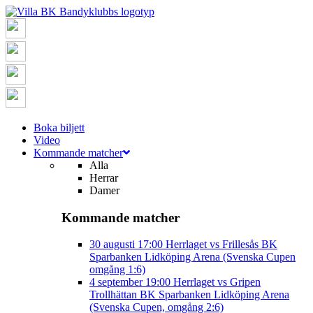
Boka biljett
Video
Kommande matcher
Alla
Herrar
Damer
Kommande matcher
30 augusti
17:00
Herrlaget vs Frillesås BK
Sparbanken Lidköping Arena (Svenska Cupen
omgång 1:6)
4 september
19:00
Herrlaget vs Gripen
Trollhättan BK
Sparbanken Lidköping Arena
(Svenska Cupen, omgång 2:6)