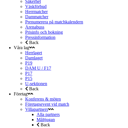
Säkerhet
Väskförbud
Herrmatcher
Dammatcher
Prenumerera på matchkalendern
Arenabuss
Prisinfo och bokning
Pressinformation
Back
Våra lag
Herrlaget
Damlaget
P19
DAM U / F17
P17
P15
U-sektionen
Back
Företag
Konferens & möten
Företagsevent vid match
Villapartners
Alla partners
Måltjugan
Back