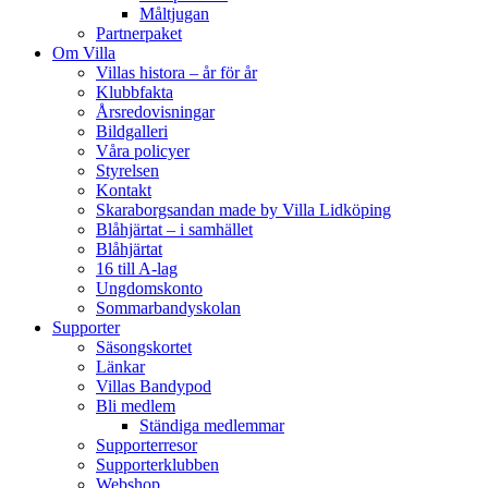
Måltjugan
Partnerpaket
Om Villa
Villas histora – år för år
Klubbfakta
Årsredovisningar
Bildgalleri
Våra policyer
Styrelsen
Kontakt
Skaraborgsandan made by Villa Lidköping
Blåhjärtat – i samhället
Blåhjärtat
16 till A-lag
Ungdomskonto
Sommarbandyskolan
Supporter
Säsongskortet
Länkar
Villas Bandypod
Bli medlem
Ständiga medlemmar
Supporterresor
Supporterklubben
Webshop