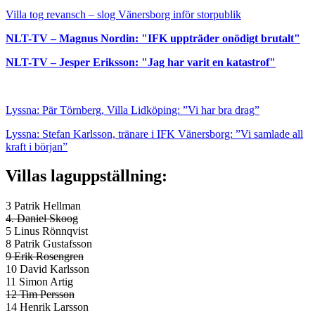
Villa tog revansch – slog Vänersborg inför storpublik
NLT-TV – Magnus Nordin: "IFK uppträder onödigt brutalt"
NLT-TV – Jesper Eriksson: "Jag har varit en katastrof"
Lyssna: Pär Törnberg, Villa Lidköping: ”Vi har bra drag”
Lyssna: Stefan Karlsson, tränare i IFK Vänersborg: ”Vi samlade all
kraft i början”
Villas laguppställning:
3 Patrik Hellman
4. Daniel Skoog
5 Linus Rönnqvist
8 Patrik Gustafsson
9 Erik Rosengren
10 David Karlsson
11 Simon Artig
12 Tim Persson
14 Henrik Larsson