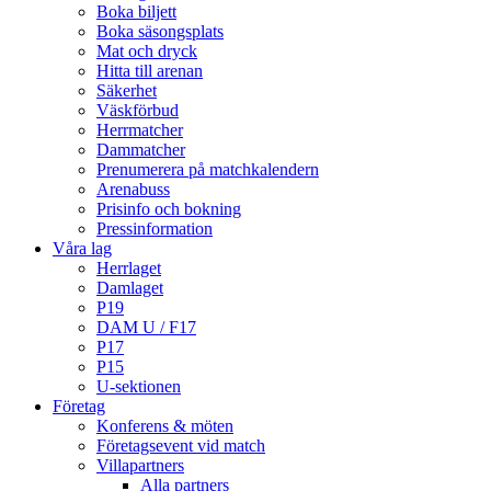
Boka biljett
Boka säsongsplats
Mat och dryck
Hitta till arenan
Säkerhet
Väskförbud
Herrmatcher
Dammatcher
Prenumerera på matchkalendern
Arenabuss
Prisinfo och bokning
Pressinformation
Våra lag
Herrlaget
Damlaget
P19
DAM U / F17
P17
P15
U-sektionen
Företag
Konferens & möten
Företagsevent vid match
Villapartners
Alla partners