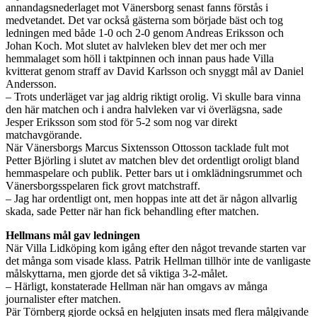
annandagsnederlaget mot Vänersborg senast fanns förstås i
medvetandet. Det var också gästerna som började bäst och tog
ledningen med både 1-0 och 2-0 genom Andreas Eriksson och
Johan Koch. Mot slutet av halvleken blev det mer och mer
hemmalaget som höll i taktpinnen och innan paus hade Villa
kvitterat genom straff av David Karlsson och snyggt mål av Daniel
Andersson.
– Trots underläget var jag aldrig riktigt orolig. Vi skulle bara vinna
den här matchen och i andra halvleken var vi överlägsna, sade
Jesper Eriksson som stod för 5-2 som nog var direkt
matchavgörande.
När Vänersborgs Marcus Sixtensson Ottosson tacklade fult mot
Petter Björling i slutet av matchen blev det ordentligt oroligt bland
hemmaspelare och publik. Petter bars ut i omklädningsrummet och
Vänersborgsspelaren fick grovt matchstraff.
– Jag har ordentligt ont, men hoppas inte att det är någon allvarlig
skada, sade Petter när han fick behandling efter matchen.
Hellmans mål gav ledningen
När Villa Lidköping kom igång efter den något trevande starten var
det många som visade klass. Patrik Hellman tillhör inte de vanligaste
målskyttarna, men gjorde det så viktiga 3-2-målet.
– Härligt, konstaterade Hellman när han omgavs av många
journalister efter matchen.
Pär Törnberg gjorde också en helgjuten insats med flera målgivande