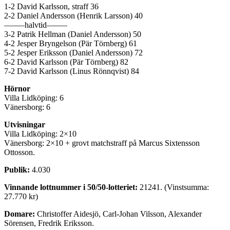
1-2 David Karlsson, straff 36
2-2 Daniel Andersson (Henrik Larsson) 40
——–halvtid——–
3-2 Patrik Hellman (Daniel Andersson) 50
4-2 Jesper Bryngelson (Pär Törnberg) 61
5-2 Jesper Eriksson (Daniel Andersson) 72
6-2 David Karlsson (Pär Törnberg) 82
7-2 David Karlsson (Linus Rönnqvist) 84
Hörnor
Villa Lidköping: 6
Vänersborg: 6
Utvisningar
Villa Lidköping: 2×10
Vänersborg: 2×10 + grovt matchstraff på Marcus Sixtensson
Ottosson.
Publik:
4.030
Vinnande lottnummer i 50/50-lotteriet:
21241. (Vinstsumma:
27.770 kr)
Domare:
Christoffer Aidesjö, Carl-Johan Vilsson, Alexander
Sörensen, Fredrik Eriksson.