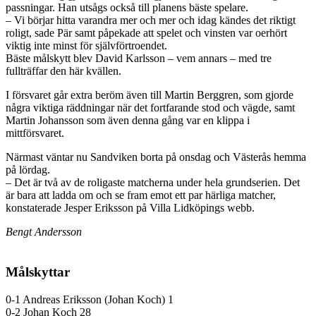
passningar. Han utsågs också till planens bäste spelare.
– Vi börjar hitta varandra mer och mer och idag kändes det riktigt
roligt, sade Pär samt påpekade att spelet och vinsten var oerhört
viktig inte minst för självförtroendet.
Bäste målskytt blev David Karlsson – vem annars – med tre
fullträffar den här kvällen.
I försvaret går extra beröm även till Martin Berggren, som gjorde
några viktiga räddningar när det fortfarande stod och vägde, samt
Martin Johansson som även denna gång var en klippa i
mittförsvaret.
Närmast väntar nu Sandviken borta på onsdag och Västerås hemma
på lördag.
– Det är två av de roligaste matcherna under hela grundserien. Det
är bara att ladda om och se fram emot ett par härliga matcher,
konstaterade Jesper Eriksson på Villa Lidköpings webb.
Bengt Andersson
Målskyttar
0-1 Andreas Eriksson (Johan Koch) 1
0-2 Johan Koch 28