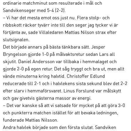
ordinarie matchminut som resulterade i mål och
Sandvikenseger med 5-4 (2-2).
– Vi har det mesta emot oss just nu. Flera stolp- och
ribbskott räcker tyvärr inte till den seger jag tycker vi är
förtjänta av, sade Villaledaren Mattias Nilson strax efter
slutsignalen.
Det började annars på bästa tänkbara sätt. Jesper
Bryngelson gjorde 1-0 på målvaktsretur sedan Lars all
skjutit. Daniel Andersson var tillbaka i hemmalaget och
gjorde 2-0 på egen retur. Det såg tryggt och bra ut, men allt
vände minuterna kring halvtid. Christoffer Edlund
reducerade till 2-1 och i halvlekens sista sekund blev det 2-2
efter slarv i hemmaförsvaret. Linus Forslund var målskytt
och gav givetvis gästerna massor av energi.
– Det var kanske så att vi satsade för mycket på att göra 3-0
och punkterra matchen istället för att bevaka ledningen,
funderade Mattias Nilsson.
Andra halvlek började som den första slutat. Sandviken