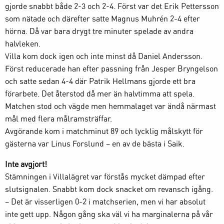
gjorde snabbt både 2-3 och 2-4. Först var det Erik Pettersson
som nätade och därefter satte Magnus Muhrén 2-4 efter
hörna. Då var bara drygt tre minuter spelade av andra
halvleken.
Villa kom dock igen och inte minst då Daniel Andersson.
Först reducerade han efter passning från Jesper Bryngelson
och satte sedan 4-4 där Patrik Hellmans gjorde ett bra
förarbete. Det återstod då mer än halvtimma att spela.
Matchen stod och vägde men hemmalaget var ändå närmast
mål med flera målramsträffar.
Avgörande kom i matchminut 89 och lycklig målskytt för
gästerna var Linus Forslund – en av de bästa i Saik.
Inte avgjort!
Stämningen i Villalägret var förstås mycket dämpad efter
slutsignalen. Snabbt kom dock snacket om revansch igång.
– Det är visserligen 0-2 i matchserien, men vi har absolut
inte gett upp. Någon gång ska väl vi ha marginalerna på vår