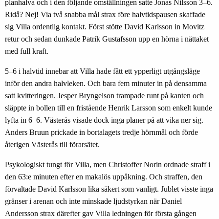
planhalva och i den följande omställningen satte Jonas Nilsson 3–6.
Ridå? Nej! Via två snabba mål strax före halvtidspausen skaffade
sig Villa ordentlig kontakt. Först stötte David Karlsson in Movitz
retur och sedan dunkade Patrik Gustafsson upp en hörna i nättaket
med full kraft.
5–6 i halvtid innebar att Villa hade fått ett ypperligt utgångsläge
inför den andra halvleken. Och bara fem minuter in på densamma
satt kvitteringen. Jesper Bryngelson trampade runt på kanten och
släppte in bollen till en fristående Henrik Larsson som enkelt kunde
lyfta in 6–6. Västerås visade dock inga planer på att vika ner sig.
Anders Bruun prickade in bortalagets tredje hörnmål och förde
återigen Västerås till förarsätet.
Psykologiskt tungt för Villa, men Christoffer Norin ordnade straff i
den 63:e minuten efter en makalös uppåkning. Och straffen, den
förvaltade David Karlsson lika säkert som vanligt. Jublet visste inga
gränser i arenan och inte minskade ljudstyrkan när Daniel
Andersson strax därefter gav Villa ledningen för första gången