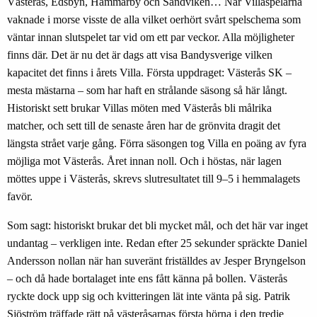
Västerås, Edsbyn, Hammarby och Sandviken… När Villaspelarna
vaknade i morse visste de alla vilket oerhört svårt spelschema som
väntar innan slutspelet tar vid om ett par veckor. Alla möjligheter
finns där. Det är nu det är dags att visa Bandysverige vilken
kapacitet det finns i årets Villa. Första uppdraget: Västerås SK –
mesta mästarna – som har haft en strålande säsong så här långt.
Historiskt sett brukar Villas möten med Västerås bli målrika
matcher, och sett till de senaste åren har de grönvita dragit det
längsta strået varje gång. Förra säsongen tog Villa en poäng av fyra
möjliga mot Västerås. Året innan noll. Och i höstas, när lagen
möttes uppe i Västerås, skrevs slutresultatet till 9–5 i hemmalagets
favör.
Som sagt: historiskt brukar det bli mycket mål, och det här var inget
undantag – verkligen inte. Redan efter 25 sekunder spräckte Daniel
Andersson nollan när han suveränt friställdes av Jesper Bryngelson
– och då hade bortalaget inte ens fått känna på bollen. Västerås
ryckte dock upp sig och kvitteringen lät inte vänta på sig. Patrik
Sjöström träffade rätt på västeråsarnas första hörna i den tredje