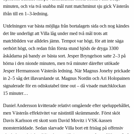
minuten, och via två snabba mål runt matchminut sju gick Västerås
ifrån till en 1–3-ledning.
Utdelningen var bästa möjliga från bortalagets sida och nog kändes
det lite underligt att Villa låg under med två mål trots att
matchbilden var alldeles jämn. Tempot var högt, för att inte säga
oerhört högt, och redan från första stund bjöds de dryga 3300
åskådarna på bandy av bästa sort. Jesper Bryngelson satte 2–3 på
hörna i den nionde minuten, men två minuter därefter utökade
Jesper Hermansson Västerås ledning. När Magnus Joneby prickade
in 2–5 såg det illavarslande ut. Magnus Nordin och Ari Holopainen
signalerade för en odiskutabel time out – då visade matchklockan
15 minuter…
Daniel Andersson kvitterade relativt omgående efter speluppehållet,
men Västerås effektivitet var nästintill skrämmande. Först sköt
Davis Karlsson ett skott som David Movitz i VSK-kassen
monsterräddade. Sedan slarvade Villa bort ett frislag på offensiv