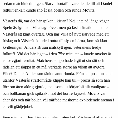
sedan matchinledningen. Slarv i bortaförsvaret ledde till att Daniel
retfullt enkelt kunde sno åt sig bollen och runda Movitz.
Västerås då, var det här spiken i kistan? Nej, inte på långa vägar.
Spelmässigt hade Villa tagit över, men på fasta situationen hade
Västerås ett klart övertag. Och när Villa på nytt slarvade med ett
frislag och Västerås kunde kontra till sig en hörna, kom så klart
kvitteringen. Anders Bruun målskytt igen, veteranens tredje
fullträff. Vid det här laget – i den 75:e minuten – lutade mycket åt
ett oavgjort resultat. Matchens tempo hade tagit ut sin rätt och
rädslan att släppa in ett mål verkade större än viljan att avgöra.
Eller? Daniel Andersson tänkte annorlunda. Från sin position snett
utanför Västerås straffområde klippte han till – precis så som han
förr om åren aldrig gjorde, men som nu börjar bli allt vanligare –
och bollbanan gick spikrakt mot det bortre krysset. Movitz var
chanslös och när bollen väl träffade maskorna exploderade arenan i
ett vilt glädjejubel.
Fem minuter – fem långa minuter – återstod. Västerås skaffade två