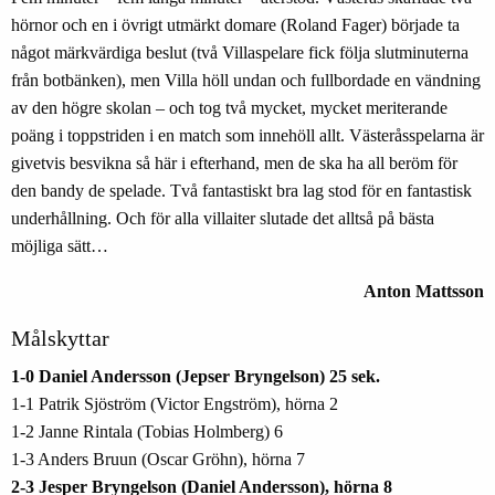
hörnor och en i övrigt utmärkt domare (Roland Fager) började ta
något märkvärdiga beslut (två Villaspelare fick följa slutminuterna
från botbänken), men Villa höll undan och fullbordade en vändning
av den högre skolan – och tog två mycket, mycket meriterande
poäng i toppstriden i en match som innehöll allt. Västeråsspelarna är
givetvis besvikna så här i efterhand, men de ska ha all beröm för
den bandy de spelade. Två fantastiskt bra lag stod för en fantastisk
underhållning. Och för alla villaiter slutade det alltså på bästa
möjliga sätt…
Anton Mattsson
Målskyttar
1-0 Daniel Andersson (Jepser Bryngelson) 25 sek.
1-1 Patrik Sjöström (Victor Engström), hörna 2
1-2 Janne Rintala (Tobias Holmberg) 6
1-3 Anders Bruun (Oscar Gröhn), hörna 7
2-3 Jesper Bryngelson (Daniel Andersson), hörna 8