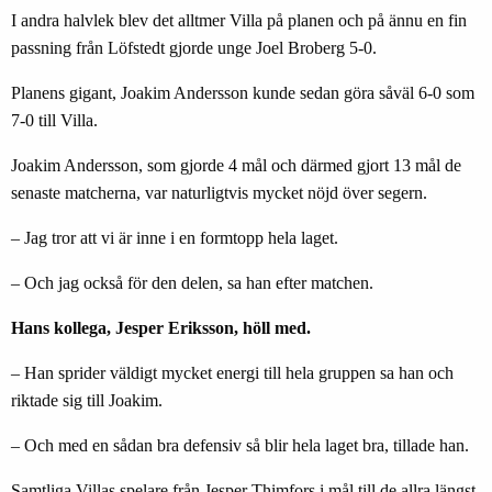
I andra halvlek blev det alltmer Villa på planen och på ännu en fin
passning från Löfstedt gjorde unge Joel Broberg 5-0.
Planens gigant, Joakim Andersson kunde sedan göra såväl 6-0 som
7-0 till Villa.
Joakim Andersson, som gjorde 4 mål och därmed gjort 13 mål de
senaste matcherna, var naturligtvis mycket nöjd över segern.
– Jag tror att vi är inne i en formtopp hela laget.
– Och jag också för den delen, sa han efter matchen.
Hans kollega, Jesper Eriksson, höll med.
– Han sprider väldigt mycket energi till hela gruppen sa han och
riktade sig till Joakim.
– Och med en sådan bra defensiv så blir hela laget bra, tillade han.
Samtliga Villas spelare från Jesper Thimfors i mål till de allra längst