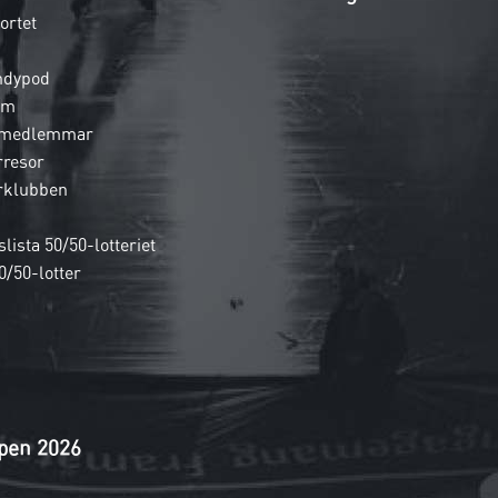
ortet
ndypod
em
 medlemmar
rresor
rklubben
lista 50/50-lotteriet
0/50-lotter
pen 2026