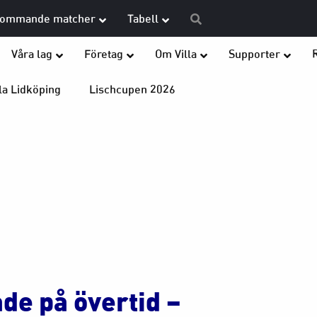
ommande matcher
Tabell
Våra lag
Företag
Om Villa
Supporter
la Lidköping
Lischcupen 2026
de på övertid –