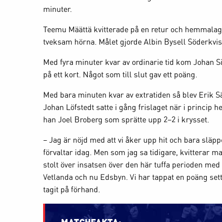
minuter.
Teemu Määttä kvitterade på en retur och hemmalaget
tveksam hörna. Målet gjorde Albin Bysell Söderkvis
Med fyra minuter kvar av ordinarie tid kom Johan Si
på ett kort. Något som till slut gav ett poäng.
Med bara minuten kvar av extratiden så blev Erik 
Johan Löfstedt satte i gång frislaget när i princip h
han Joel Broberg som sprätte upp 2–2 i krysset.
– Jag är nöjd med att vi åker upp hit och bara släppe
förvaltar idag. Men som jag sa tidigare, kvitterar m
stolt över insatsen över den här tuffa perioden me
Vetlanda och nu Edsbyn. Vi har tappat en poäng set
tagit på förhand.
MATCHFAKTA: