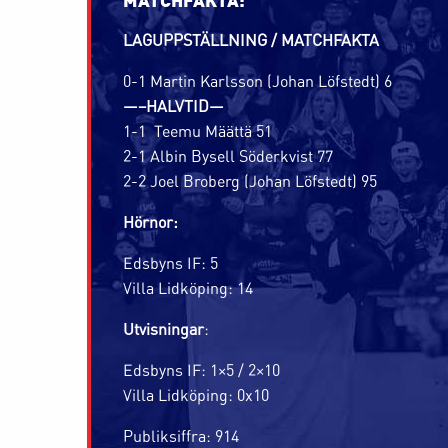
LAGUPPSTÄLLNING / MATCHFAKTA
0-1 Martin Karlsson (Johan Löfstedt) 6
—–HALVTID—
1-1 Teemu Määttä 51
2-1 Albin Bysell Söderkvist 77
2-2 Joel Broberg (Johan Löfstedt) 95
Hörnor:
Edsbyns IF: 5
Villa Lidköping: 14
Utvisningar
:
Edsbyns IF: 1×5 / 2×10
Villa Lidköping: 0x10
Publiksiffra: 914