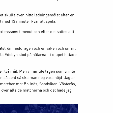
 skulle även hitta ledningsmålet efter en
t med 13 minuter kvar att spela.
xtenssons timeout och efter det sattes allt
Säfström neddragen och en vaken och smart
ela Edsbyn stod på hälarna – i djupet hittade
r två mål. Men vi har lite lägen som vi inte
an så sent så ska man nog vara nöjd. Jag är
d matcher mot Bollnäs, Sandviken, Västerås,
t över alla de matcherna och det hade jag