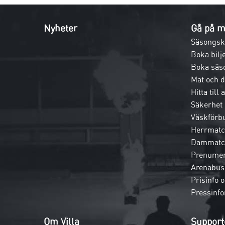
Nyheter
Gå på m
Säsongsk
Boka bilje
Boka säs
Mat och 
Hitta till
Säkerhet
Väskförb
Herrmatc
Dammatc
Prenumer
Arenabus
Prisinfo 
Pressinfo
Om Villa
Support