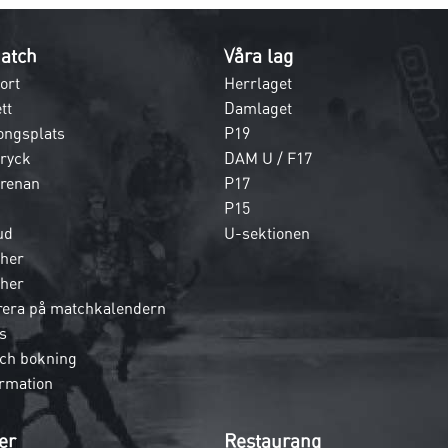
atch
Våra lag
ort
Herrlaget
tt
Damlaget
ongsplats
P19
dryck
DAM U / F17
 arenan
P17
P15
ud
U-sektionen
her
her
era på matchkalendern
s
och bokning
rmation
er
Restaurang