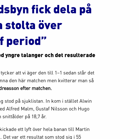
dsbyn fick dela på
 stolta över
f period”
med yngre talanger och det resulterade
tycker att vi äger den till 1–1 sedan står det
inna den här matchen men kvitterar man så
dreasson efter matchen.
g stod på sjuklistan. In kom i stället Alwin
med Alfred Malm, Gustaf Nilsson och Hugo
nittålder på 18,7 år.
ckade ett lyft över hela banan till Martin
 Det var ett resultat som stod sig i 55