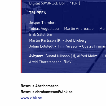
Digital 50/50-lott: B51 (1410kr)
TRUPPEN:
Jesper Thimfors
Tobias Augustsson – Martin Andreasson – Ma
Erik Säfström
Martin Karlsson (K) – Joel Broberg
Johan Löfstedt – Tim Persson – Gustav Frima
Avbytare
: Gustaf Nilsson (J), Alfred Malm (J)
Arvid Thorstensson (RMV)
Rasmus Abrahamsson
Rasmus.abrahamsson@vlbk.se
www.vlbk.se