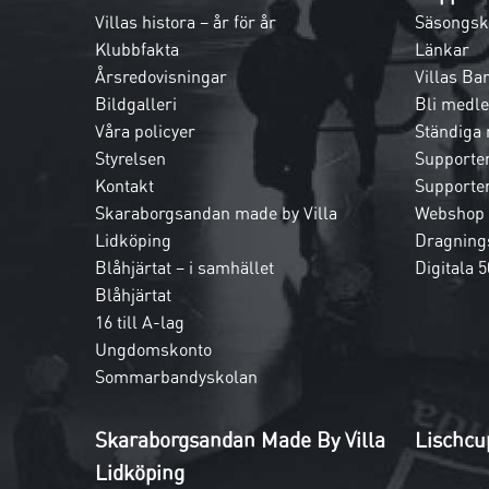
Villas histora – år för år
Säsongsk
Klubbfakta
Länkar
Årsredovisningar
Villas Ba
Bildgalleri
Bli medl
Våra policyer
Ständiga
Styrelsen
Supporte
Kontakt
Supporte
Skaraborgsandan made by Villa
Webshop
Lidköping
Dragnings
Blåhjärtat – i samhället
Digitala 5
Blåhjärtat
16 till A-lag
Ungdomskonto
Sommarbandyskolan
Skaraborgsandan Made By Villa
Lischcu
Lidköping