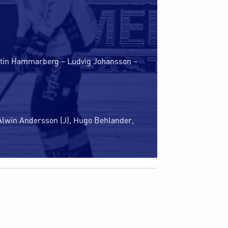
rtin Hammarberg – Ludvig Johansson –
n
, Alwin Andersson (J), Hugo Behlander,