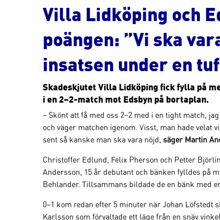
Villa Lidköping och E
poängen: ”Vi ska vara
insatsen under en tuf
Skadeskjutet Villa Lidköping fick fylla på 
i en 2–2-match mot Edsbyn på bortaplan.
– Skönt att få med oss 2–2 med i en tight match, jag 
och väger matchen igenom. Visst, man hade velat v
sent så kanske man ska vara nöjd,
säger Martin An
Christoffer Edlund, Felix Pherson och Petter Björlin
Andersson, 15 år debutant och bänken fylldes på 
Behlander. Tillsammans bildade de en bänk med en s
0–1 kom redan efter 5 minuter när Johan Löfstedt ski
Karlsson som förvaltade ett läge från en snäv vinkel.