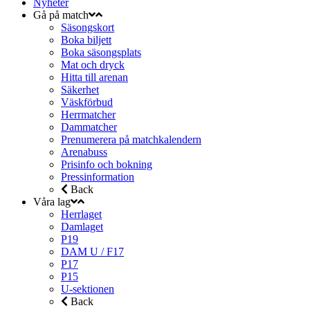
Nyheter
Gå på match
Säsongskort
Boka biljett
Boka säsongsplats
Mat och dryck
Hitta till arenan
Säkerhet
Väskförbud
Herrmatcher
Dammatcher
Prenumerera på matchkalendern
Arenabuss
Prisinfo och bokning
Pressinformation
Back
Våra lag
Herrlaget
Damlaget
P19
DAM U / F17
P17
P15
U-sektionen
Back