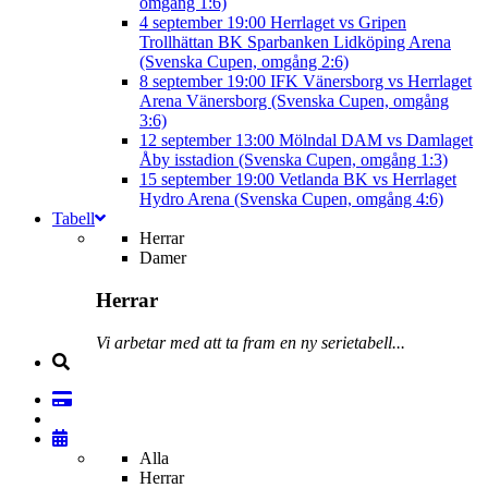
omgång 1:6)
4 september
19:00
Herrlaget vs Gripen
Trollhättan BK
Sparbanken Lidköping Arena
(Svenska Cupen, omgång 2:6)
8 september
19:00
IFK Vänersborg vs Herrlaget
Arena Vänersborg (Svenska Cupen, omgång
3:6)
12 september
13:00
Mölndal DAM vs Damlaget
Åby isstadion (Svenska Cupen, omgång 1:3)
15 september
19:00
Vetlanda BK vs Herrlaget
Hydro Arena (Svenska Cupen, omgång 4:6)
Tabell
Herrar
Damer
Herrar
Vi arbetar med att ta fram en ny serietabell...
Alla
Herrar