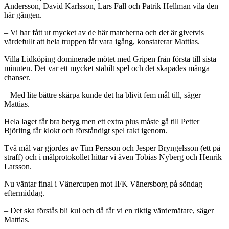
Andersson, David Karlsson, Lars Fall och Patrik Hellman vila den
här gången.
– Vi har fått ut mycket av de här matcherna och det är givetvis
värdefullt att hela truppen får vara igång, konstaterar Mattias.
Villa Lidköping dominerade mötet med Gripen från första till sista
minuten. Det var ett mycket stabilt spel och det skapades många
chanser.
– Med lite bättre skärpa kunde det ha blivit fem mål till, säger
Mattias.
Hela laget får bra betyg men ett extra plus måste gå till Petter
Björling får klokt och förståndigt spel rakt igenom.
Två mål var gjordes av Tim Persson och Jesper Bryngelsson (ett på
straff) och i målprotokollet hittar vi även Tobias Nyberg och Henrik
Larsson.
Nu väntar final i Vänercupen mot IFK Vänersborg på söndag
eftermiddag.
– Det ska förstås bli kul och då får vi en riktig värdemätare, säger
Mattias.