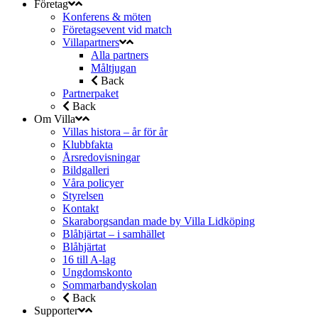
Företag
Konferens & möten
Företagsevent vid match
Villapartners
Alla partners
Måltjugan
Back
Partnerpaket
Back
Om Villa
Villas histora – år för år
Klubbfakta
Årsredovisningar
Bildgalleri
Våra policyer
Styrelsen
Kontakt
Skaraborgsandan made by Villa Lidköping
Blåhjärtat – i samhället
Blåhjärtat
16 till A-lag
Ungdomskonto
Sommarbandyskolan
Back
Supporter