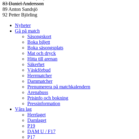
83 Daniel Andersson
89 Anton Sandsjö
92 Petter Björling
Nyheter
Gå på match
Säsongskort
Boka biljett
Boka säsongsplats
Mat och dryck
Hitta till arenan
Säkerhet
Väskförbud
Herrmatcher
Dammatcher
Prenumerera på matchkalendern
Arenabuss
Prisinfo och bokning
Pressinformation
Våra lag
Herrlaget
Damlaget
P19
DAM U / F17
P17