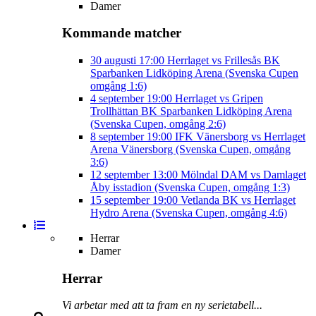
Damer
Kommande matcher
30 augusti
17:00
Herrlaget vs Frillesås BK
Sparbanken Lidköping Arena (Svenska Cupen
omgång 1:6)
4 september
19:00
Herrlaget vs Gripen
Trollhättan BK
Sparbanken Lidköping Arena
(Svenska Cupen, omgång 2:6)
8 september
19:00
IFK Vänersborg vs Herrlaget
Arena Vänersborg (Svenska Cupen, omgång
3:6)
12 september
13:00
Mölndal DAM vs Damlaget
Åby isstadion (Svenska Cupen, omgång 1:3)
15 september
19:00
Vetlanda BK vs Herrlaget
Hydro Arena (Svenska Cupen, omgång 4:6)
Herrar
Damer
Herrar
Vi arbetar med att ta fram en ny serietabell...