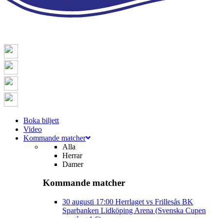
Boka biljett
Video
Kommande matcher
Alla
Herrar
Damer
Kommande matcher
30 augusti
17:00
Herrlaget vs Frillesås BK
Sparbanken Lidköping Arena (Svenska Cupen