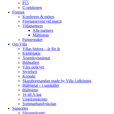
P15
U-sektionen
Företag
Konferens & möten
Företagsevent vid match
Villapartners
Alla partners
Måltjugan
Partnerpaket
Om Villa
Villas histora – år för år
Klubbfakta
Årsredovisningar
Bildgalleri
Våra policyer
Styrelsen
Kontakt
Skaraborgsandan made by Villa Lidköping
Blåhjärtat – i samhället
Blåhjärtat
16 till A-lag
Ungdomskonto
Sommarbandyskolan
Supporter
Säsongskortet