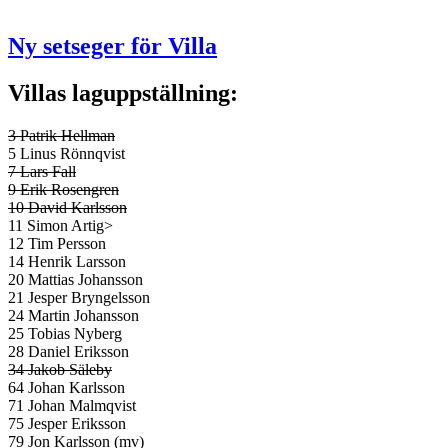
Ny setseger för Villa
Villas laguppställning:
3 Patrik Hellman
5 Linus Rönnqvist
7 Lars Fall
9 Erik Rosengren
10 David Karlsson
11 Simon Artig>
12 Tim Persson
14 Henrik Larsson
20 Mattias Johansson
21 Jesper Bryngelsson
24 Martin Johansson
25 Tobias Nyberg
28 Daniel Eriksson
34 Jakob Säleby
64 Johan Karlsson
71 Johan Malmqvist
75 Jesper Eriksson
79 Jon Karlsson (mv)