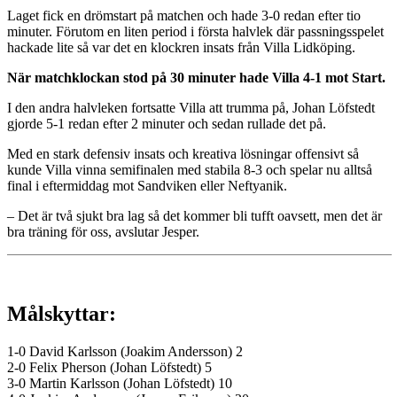
Laget fick en drömstart på matchen och hade 3-0 redan efter tio
minuter. Förutom en liten period i första halvlek där passningsspelet
hackade lite så var det en klockren insats från Villa Lidköping.
När matchklockan stod på 30 minuter hade Villa 4-1 mot Start.
I den andra halvleken fortsatte Villa att trumma på, Johan Löfstedt
gjorde 5-1 redan efter 2 minuter och sedan rullade det på.
Med en stark defensiv insats och kreativa lösningar offensivt så
kunde Villa vinna semifinalen med stabila 8-3 och spelar nu alltså
final i eftermiddag mot Sandviken eller Neftyanik.
– Det är två sjukt bra lag så det kommer bli tufft oavsett, men det är
bra träning för oss, avslutar Jesper.
Målskyttar:
1-0 David Karlsson (Joakim Andersson) 2
2-0 Felix Pherson (Johan Löfstedt) 5
3-0 Martin Karlsson (Johan Löfstedt) 10