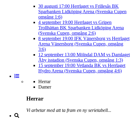
30 augusti
17:00
Herrlaget vs Frillesås BK
Sparbanken Lidköping Arena (Svenska Cupen
omgång 1:6)
4 september
19:00
Herrlaget vs Gripen
Trollhättan BK
Sparbanken Lidköping Arena
(Svenska Cupen, omgång 2:6)
8 september
19:00
IFK Vänersborg vs Herrlaget
Arena Vänersborg (Svenska Cupen, omgång
3:6)
12 september
13:00
Mölndal DAM vs Damlaget
Åby isstadion (Svenska Cupen, omgång 1:3)
15 september
19:00
Vetlanda BK vs Herrlaget
Hydro Arena (Svenska Cupen, omgång 4:6)
Herrar
Damer
Herrar
Vi arbetar med att ta fram en ny serietabell...