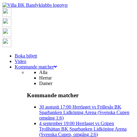
Boka biljett
Video
Kommande matcher
Alla
Herrar
Damer
Kommande matcher
30 augusti
17:00
Herrlaget vs Frillesås BK
Sparbanken Lidköping Arena (Svenska Cupen
omgång 1:6)
4 september
19:00
Herrlaget vs Gripen
Trollhättan BK
Sparbanken Lidköping Arena
(Svenska Cupen, omgång 2:6)