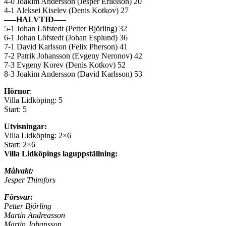
4-0 Joakim Andersson (Jesper Eriksson) 20
4-1 Aleksei Kiselev (Denis Kotkov) 27
—–HALVTID—–
5-1 Johan Löfstedt (Petter Björling) 32
6-1 Johan Löfstedt (Johan Esplund) 36
7-1 David Karlsson (Felix Pherson) 41
7-2 Patrik Johansson (Evgeny Neronov) 42
7-3 Evgeny Korev (Denis Kotkov) 52
8-3 Joakim Andersson (David Karlsson) 53
Hörnor
:
Villa Lidköping: 5
Start: 5
Utvisningar:
Villa Lidköping: 2×6
Start: 2×6
Villa Lidköpings laguppställning:
Målvakt:
Jesper Thimfors
Försvar:
Petter Björling
Martin Andreasson
Martin Johansson