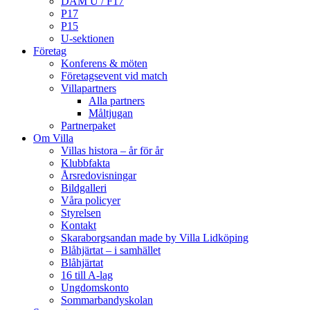
DAM U / F17
P17
P15
U-sektionen
Företag
Konferens & möten
Företagsevent vid match
Villapartners
Alla partners
Måltjugan
Partnerpaket
Om Villa
Villas histora – år för år
Klubbfakta
Årsredovisningar
Bildgalleri
Våra policyer
Styrelsen
Kontakt
Skaraborgsandan made by Villa Lidköping
Blåhjärtat – i samhället
Blåhjärtat
16 till A-lag
Ungdomskonto
Sommarbandyskolan