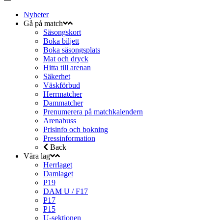
Nyheter
Gå på match
Säsongskort
Boka biljett
Boka säsongsplats
Mat och dryck
Hitta till arenan
Säkerhet
Väskförbud
Herrmatcher
Dammatcher
Prenumerera på matchkalendern
Arenabuss
Prisinfo och bokning
Pressinformation
Back
Våra lag
Herrlaget
Damlaget
P19
DAM U / F17
P17
P15
U-sektionen