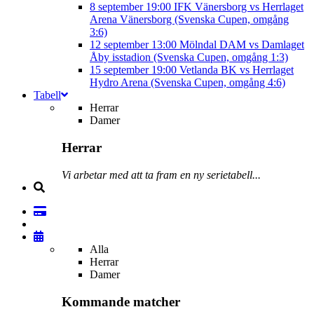
8 september
19:00
IFK Vänersborg vs Herrlaget
Arena Vänersborg (Svenska Cupen, omgång
3:6)
12 september
13:00
Mölndal DAM vs Damlaget
Åby isstadion (Svenska Cupen, omgång 1:3)
15 september
19:00
Vetlanda BK vs Herrlaget
Hydro Arena (Svenska Cupen, omgång 4:6)
Tabell
Herrar
Damer
Herrar
Vi arbetar med att ta fram en ny serietabell...
Alla
Herrar
Damer
Kommande matcher