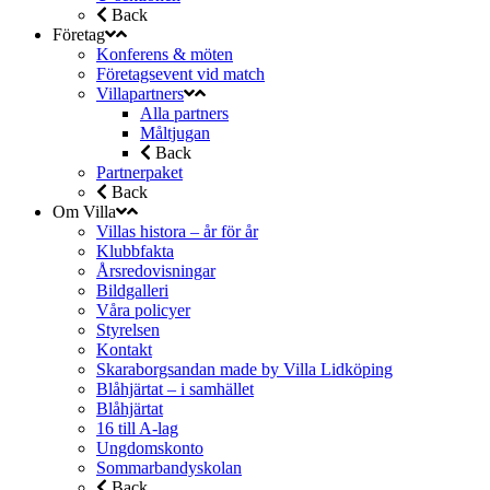
Back
Företag
Konferens & möten
Företagsevent vid match
Villapartners
Alla partners
Måltjugan
Back
Partnerpaket
Back
Om Villa
Villas histora – år för år
Klubbfakta
Årsredovisningar
Bildgalleri
Våra policyer
Styrelsen
Kontakt
Skaraborgsandan made by Villa Lidköping
Blåhjärtat – i samhället
Blåhjärtat
16 till A-lag
Ungdomskonto
Sommarbandyskolan
Back