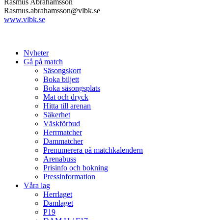
Rasmus Abrahamsson
Rasmus.abrahamsson@vlbk.se
www.vlbk.se
Nyheter
Gå på match
Säsongskort
Boka biljett
Boka säsongsplats
Mat och dryck
Hitta till arenan
Säkerhet
Väskförbud
Herrmatcher
Dammatcher
Prenumerera på matchkalendern
Arenabuss
Prisinfo och bokning
Pressinformation
Våra lag
Herrlaget
Damlaget
P19