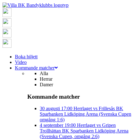
Boka biljett
Video
Kommande matcher
Alla
Herrar
Damer
Kommande matcher
30 augusti
17:00
Herrlaget vs Frillesås BK
Sparbanken Lidköping Arena (Svenska Cupen
omgång 1:6)
4 september
19:00
Herrlaget vs Gripen
Trollhättan BK
Sparbanken Lidköping Arena
(Svenska Cupen, omgång 2:6)