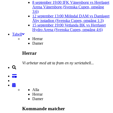
8 september
19:00
IFK Vänersborg vs Herrlaget
Arena Vänersborg (Svenska Cupen, omgång
3:6)
12 september
13:00
Mölndal DAM vs Damlaget
Åby isstadion (Svenska Cupen, omgång 1:3)
15 september
19:00
Vetlanda BK vs Herrlaget
Hydro Arena (Svenska Cupen, omgång 4:6)
Tabell
Herrar
Damer
Herrar
Vi arbetar med att ta fram en ny serietabell...
Alla
Herrar
Damer
Kommande matcher