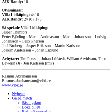
AIK Bandy:
10
Utvisningar:
Villa Lidköping:
4×10
AIK Bandy:
2×10 / 1×5
Så spelade Villa Lidköping:
Jesper Thimfors
Petter Björling – Martin Andreasson – Martin Johansson – Ludvig
Johansson – Felix Pherson
Joel Broberg – Jesper Eriksson – Martin Karlsson
Joakim Andersson – Johan Esplund
Avbytare:
Tim Persson, Johan Löfstedt, William Arvidsson, Theo
Lewerin (Jr), Jon Karlsson (rmv)
Rasmus Abrahamsson
Rasmus.abrahamsson@vlbk.se
www.vlbk.se
Nyheter
Gå på match
Säsongskort
Boka biljett
Boka säsongsplats