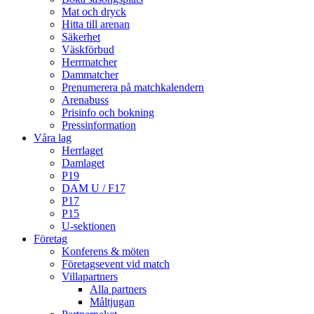
Mat och dryck
Hitta till arenan
Säkerhet
Väskförbud
Herrmatcher
Dammatcher
Prenumerera på matchkalendern
Arenabuss
Prisinfo och bokning
Pressinformation
Våra lag
Herrlaget
Damlaget
P19
DAM U / F17
P17
P15
U-sektionen
Företag
Konferens & möten
Företagsevent vid match
Villapartners
Alla partners
Måltjugan