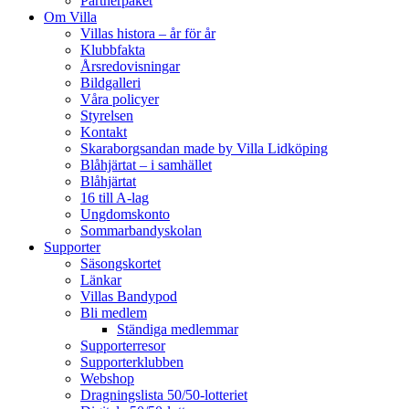
Partnerpaket
Om Villa
Villas histora – år för år
Klubbfakta
Årsredovisningar
Bildgalleri
Våra policyer
Styrelsen
Kontakt
Skaraborgsandan made by Villa Lidköping
Blåhjärtat – i samhället
Blåhjärtat
16 till A-lag
Ungdomskonto
Sommarbandyskolan
Supporter
Säsongskortet
Länkar
Villas Bandypod
Bli medlem
Ständiga medlemmar
Supporterresor
Supporterklubben
Webshop
Dragningslista 50/50-lotteriet