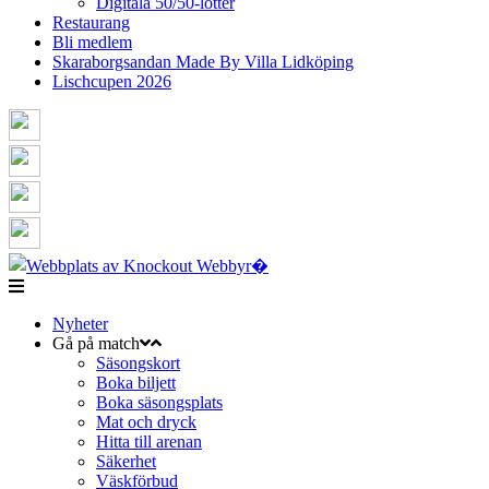
Digitala 50/50-lotter
Restaurang
Bli medlem
Skaraborgsandan Made By Villa Lidköping
Lischcupen 2026
Nyheter
Gå på match
Säsongskort
Boka biljett
Boka säsongsplats
Mat och dryck
Hitta till arenan
Säkerhet
Väskförbud