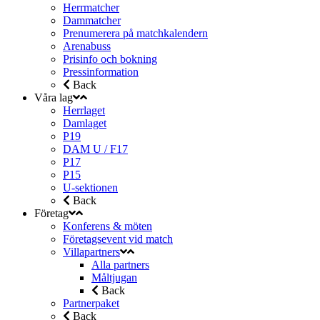
Herrmatcher
Dammatcher
Prenumerera på matchkalendern
Arenabuss
Prisinfo och bokning
Pressinformation
Back
Våra lag
Herrlaget
Damlaget
P19
DAM U / F17
P17
P15
U-sektionen
Back
Företag
Konferens & möten
Företagsevent vid match
Villapartners
Alla partners
Måltjugan
Back
Partnerpaket
Back