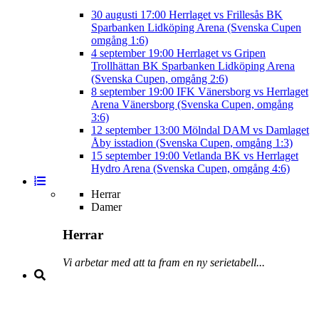
30 augusti
17:00
Herrlaget vs Frillesås BK
Sparbanken Lidköping Arena (Svenska Cupen
omgång 1:6)
4 september
19:00
Herrlaget vs Gripen
Trollhättan BK
Sparbanken Lidköping Arena
(Svenska Cupen, omgång 2:6)
8 september
19:00
IFK Vänersborg vs Herrlaget
Arena Vänersborg (Svenska Cupen, omgång
3:6)
12 september
13:00
Mölndal DAM vs Damlaget
Åby isstadion (Svenska Cupen, omgång 1:3)
15 september
19:00
Vetlanda BK vs Herrlaget
Hydro Arena (Svenska Cupen, omgång 4:6)
Herrar
Damer
Herrar
Vi arbetar med att ta fram en ny serietabell...