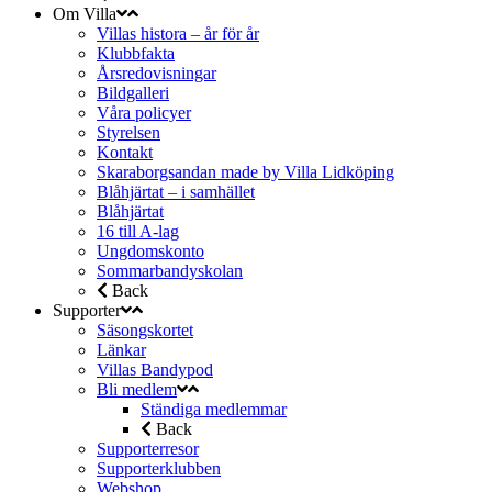
Om Villa
Villas histora – år för år
Klubbfakta
Årsredovisningar
Bildgalleri
Våra policyer
Styrelsen
Kontakt
Skaraborgsandan made by Villa Lidköping
Blåhjärtat – i samhället
Blåhjärtat
16 till A-lag
Ungdomskonto
Sommarbandyskolan
Back
Supporter
Säsongskortet
Länkar
Villas Bandypod
Bli medlem
Ständiga medlemmar
Back
Supporterresor
Supporterklubben
Webshop