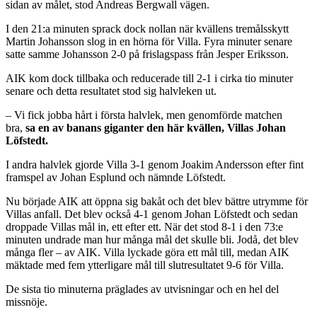
sidan av målet, stod Andreas Bergwall vägen.
I den 21:a minuten sprack dock nollan när kvällens tremålsskytt
Martin Johansson slog in en hörna för Villa. Fyra minuter senare
satte samme Johansson 2-0 på frislagspass från Jesper Eriksson.
AIK kom dock tillbaka och reducerade till 2-1 i cirka tio minuter
senare och detta resultatet stod sig halvleken ut.
– Vi fick jobba hårt i första halvlek, men genomförde matchen
bra,
sa en av banans giganter den här kvällen, Villas Johan
Löfstedt.
I andra halvlek gjorde Villa 3-1 genom Joakim Andersson efter fint
framspel av Johan Esplund och nämnde Löfstedt.
Nu började AIK att öppna sig bakåt och det blev bättre utrymme för
Villas anfall. Det blev också 4-1 genom Johan Löfstedt och sedan
droppade Villas mål in, ett efter ett. När det stod 8-1 i den 73:e
minuten undrade man hur många mål det skulle bli. Jodå, det blev
många fler – av AIK. Villa lyckade göra ett mål till, medan AIK
mäktade med fem ytterligare mål till slutresultatet 9-6 för Villa.
De sista tio minuterna präglades av utvisningar och en hel del
missnöje.