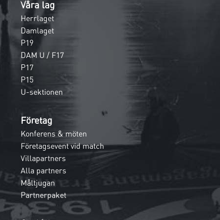
Våra lag
Herrlaget
Damlaget
P19
DAM U / F17
P17
P15
U-sektionen
Företag
Konferens & möten
Företagsevent vid match
Villapartners
Alla partners
Måltjugan
Partnerpaket