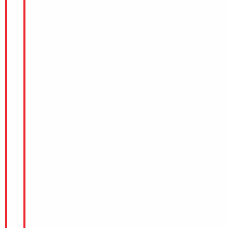
7-7 Jesper Öhrlund (Daniel Burvall Jonsson)
91 hörna
Hörnor:
Villa Lidköping: 13
Broberg/Söderhamn: 10
Utvisningar
:
Villa Lidköping: 1×10
Broberg/Söderhamn: 1×10
Publik:
2208
Så spelar Villa Lidköping:
Jesper Thimfors
Felix Pherson – Martin Andreasson – Martin
Johansson – Ludvig Johansson – Erik