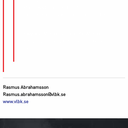
Säfström
Martin Karlsson – Joel Broberg
Tim Persson – Christoffer Edlund – Johan
Löfstedt
Avbytare
: Alexander Härndahl, Alexander
Karlgren, Petter Björling, Anton Sandsjö
(rmv).
Rasmus Abrahamsson
Rasmus.abrahamsson@vlbk.se
www.vlbk.se