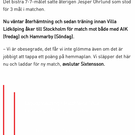
Det bistra 7-7-målet satte återigen Jesper Öhrlund som stod
för 3 mål i matchen.
Nu väntar återhämtning och sedan träning innan Villa
Lidköping åker till Stockholm för match mot både med AIK
(fredag) och Hammarby (Söndag).
– Vi är obesegrade, det får vi inte glömma även om det är
jobbigt att tappa ett poäng på hemmaplan. Vi släpper det här
nu och laddar för ny match,
avslutar Sixtensson.
Laguppställning / Matchfakta (Villa
Lidköping – Broberg/Söderhamn)
1-0 Christoffer Edlund (Joel Broberg) 9