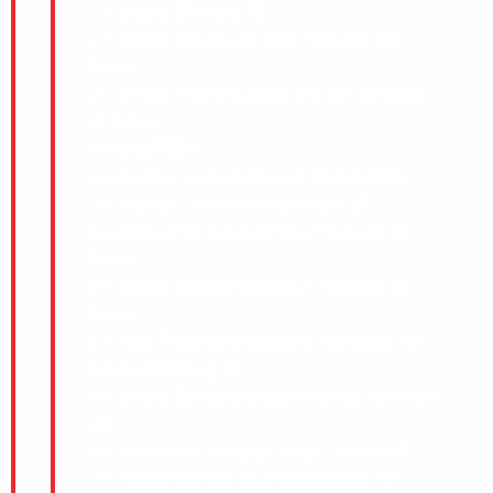
1-1 Jesper Öhrlund 25
2-1 Martin Johansson (Erik Säfström) 34
hörna
2-2 Jesper Thyren (Daniel Burvall Jonsson)
41 hörna
—–HALVTID—
2-3 Jaakko Hyvönen (Jesper Öhrlund) 55
2-4 William Larsson (Adam Wijk) 57
3-4 Christoffer Edlund (Felix Pherson) 60
hörna
3-5 Martin Söderberg (Fritiof Hagberg) 63
hörna
4-5 Felix Pherson (Alexander Härndahl) 68
5-5 Joel Broberg 77
5-6 Jesper Öhrlund (Daniel Burvall Jonsson)
78
6-6 Christoffer Edlund (Johan Löfstedt) 80
7-6 Petter Björling (Martin Karlsson) 82