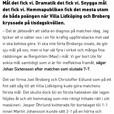
Mål det fick vi. Dramatik det fick vi. Snygga mål
det fick vi. Hemmapubliken fick det mesta utom
de båda poängen när Villa Lidköping och Broberg
kryssade på tisdagskvällen.
– Det är jättesvårt att sätta en diagnos på matchen idag. Jag
tycker att vi sätter oss i en för kraftig uppförsbacke mot vad
vi ska behöva göra. Vi ska inte förta Brobergs insats, de gör
sju mål på oss, men vi har väl fyra i virket och många fina
räddningar av Bergström (Max) i mål. Vi ger bort lite för
enkla mål samtidigt som vi är för ineffektiva framåt,
säger
Johan Sixtensson efter matchen som slutade 7-7.
Det var firma Joel Broberg och Christoffer Edlund som på ett
fint sätt såg till att Villa Lidköping kude göra matchens
första mål. Det skulle dock bli en första halvleken där lagen
följdes åt och ett hemmalag som inte riktigt hittade rätt i sitt
maskineri. Jesper Öhrlund kvitterade för bortalaget till 1-1
innan Martin Johansson kunde sätt 2-1 på en hörna och