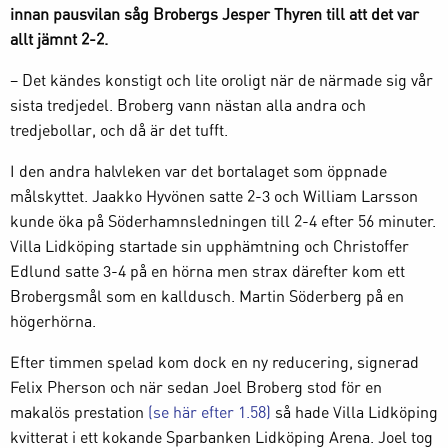
innan pausvilan såg Brobergs Jesper Thyren till att det var
allt jämnt 2-2.
– Det kändes konstigt och lite oroligt när de närmade sig vår
sista tredjedel. Broberg vann nästan alla andra och
tredjebollar, och då är det tufft.
I den andra halvleken var det bortalaget som öppnade
målskyttet. Jaakko Hyvönen satte 2-3 och William Larsson
kunde öka på Söderhamnsledningen till 2-4 efter 56 minuter.
Villa Lidköping startade sin upphämtning och Christoffer
Edlund satte 3-4 på en hörna men strax därefter kom ett
Brobergsmål som en kalldusch. Martin Söderberg på en
högerhörna.
Efter timmen spelad kom dock en ny reducering, signerad
Felix Pherson och när sedan Joel Broberg stod för en
makalös prestation
(se här efter 1.58)
så hade Villa Lidköping
kvitterat i ett kokande Sparbanken Lidköping Arena. Joel tog