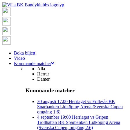
Boka biljett
Video
Kommande matcher
Alla
Herrar
Damer
Kommande matcher
30 augusti
17:00
Herrlaget vs Frillesås BK
Sparbanken Lidköping Arena (Svenska Cupen
omgång 1:6)
4 september
19:00
Herrlaget vs Gripen
Trollhättan BK
Sparbanken Lidköping Arena
(Svenska Cupen, omgång 2:6)