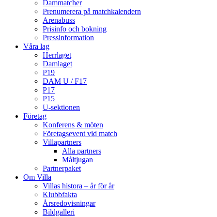
Dammatcher
Prenumerera på matchkalendern
Arenabuss
Prisinfo och bokning
Pressinformation
Våra lag
Herrlaget
Damlaget
P19
DAM U / F17
P17
P15
U-sektionen
Företag
Konferens & möten
Företagsevent vid match
Villapartners
Alla partners
Måltjugan
Partnerpaket
Om Villa
Villas histora – år för år
Klubbfakta
Årsredovisningar
Bildgalleri