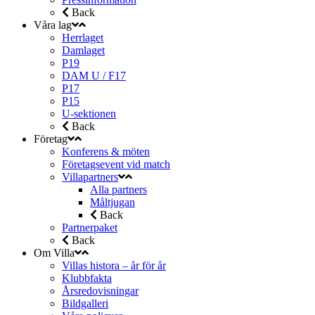
Back
Våra lag
Herrlaget
Damlaget
P19
DAM U / F17
P17
P15
U-sektionen
Back
Företag
Konferens & möten
Företagsevent vid match
Villapartners
Alla partners
Måltjugan
Back
Partnerpaket
Back
Om Villa
Villas histora – år för år
Klubbfakta
Årsredovisningar
Bildgalleri