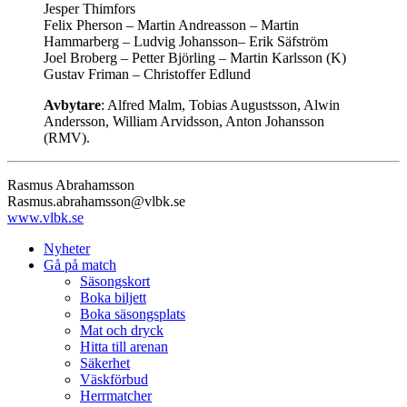
Jesper Thimfors
Felix Pherson – Martin Andreasson – Martin
Hammarberg – Ludvig Johansson– Erik Säfström
Joel Broberg – Petter Björling – Martin Karlsson (K)
Gustav Friman – Christoffer Edlund
Avbytare
: Alfred Malm, Tobias Augustsson, Alwin
Andersson, William Arvidsson, Anton Johansson
(RMV).
Rasmus Abrahamsson
Rasmus.abrahamsson@vlbk.se
www.vlbk.se
Nyheter
Gå på match
Säsongskort
Boka biljett
Boka säsongsplats
Mat och dryck
Hitta till arenan
Säkerhet
Väskförbud
Herrmatcher