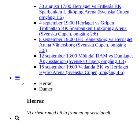
30 augusti
17:00
Herrlaget vs Frillesås BK
Sparbanken Lidköping Arena (Svenska Cupen
omgång 1:6)
4 september
19:00
Herrlaget vs Gripen
Trollhättan BK
Sparbanken Lidköping Arena
(Svenska Cupen, omgång 2:6)
8 september
19:00
IFK Vänersborg vs Herrlaget
Arena Vänersborg (Svenska Cupen, omgång
3:6)
12 september
13:00
Mölndal DAM vs Damlaget
Åby isstadion (Svenska Cupen, omgång 1:3)
15 september
19:00
Vetlanda BK vs Herrlaget
Hydro Arena (Svenska Cupen, omgång 4:6)
Herrar
Damer
Herrar
Vi arbetar med att ta fram en ny serietabell...