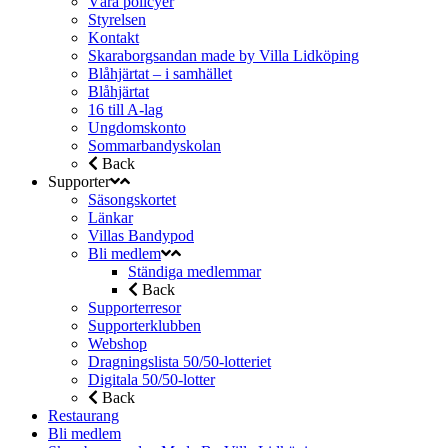
Våra policyer
Styrelsen
Kontakt
Skaraborgsandan made by Villa Lidköping
Blåhjärtat – i samhället
Blåhjärtat
16 till A-lag
Ungdomskonto
Sommarbandyskolan
Back
Supporter
Säsongskortet
Länkar
Villas Bandypod
Bli medlem
Ständiga medlemmar
Back
Supporterresor
Supporterklubben
Webshop
Dragningslista 50/50-lotteriet
Digitala 50/50-lotter
Back
Restaurang
Bli medlem