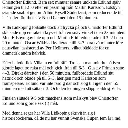
Christoffer Edlund. Bara sex minuter senare utökade Edlund själv
ledningen till 2–0 efter en passning från Martin Karlsson. Edsbyn
svarade snabbt genom Albin Bysell Söderkvist, som reducerade till
2–1 efter förarbete av Noa Djäkner i den 19 minuten.
Villa Lidköping fortsatte dock att trycka på och Christoffer Edlund
skickade upp en raket i krysset från en snäv vinkel i den 23 minuten.
Men Edsbyn gav inte upp och Martin Frid reducerade till 3–2 i den
29 minuten. Oscar Wikblad kvitterade till 3–3 bara två minuter före
pausvilan, assisterad av Per Hellmyrs, vilket bäddade för en
dramatisk andra halvlek.
Efter halvtid fick Villa in en fullträff. Trots en man mindre på isen
gjorde laget tre raka mål och gick ifrån till 6-3. Gustav Friman satte
4–3. Direkt därefter, i den 50 minuten, fullbordade Edlund sitt
hattrick och ökade på till 5–3, återigen med Karlsson som
framspelare. Edlund var inte färdig där och slog till igen i den 55
minuten med att sätta 6–3. Och den ledningen släppte aldrig Villa.
Finalen slutade 9-5 och matchens stora målskytt blev Christoffer
Edlund som gjorde sex (!) mål.
Med denna seger har Villa Lidköping skrivit in sig i
historieböckerna, då de nu har vunnit Svenska Cupen fem år i rad.