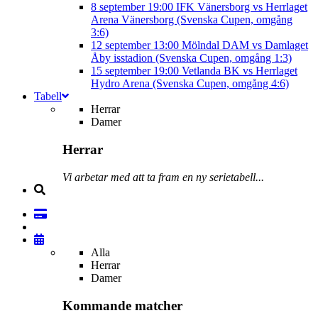
8 september
19:00
IFK Vänersborg vs Herrlaget
Arena Vänersborg (Svenska Cupen, omgång
3:6)
12 september
13:00
Mölndal DAM vs Damlaget
Åby isstadion (Svenska Cupen, omgång 1:3)
15 september
19:00
Vetlanda BK vs Herrlaget
Hydro Arena (Svenska Cupen, omgång 4:6)
Tabell
Herrar
Damer
Herrar
Vi arbetar med att ta fram en ny serietabell...
Alla
Herrar
Damer
Kommande matcher