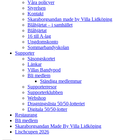
Våra policyer
Styrelsen
Kontakt
Skaraborgsandan made by Villa Lidköping
Blåhjärtat – i samhället
Blåhjärtat
16 till A-lag
Ungdomskonto
Sommarbandyskolan
Supporter
Säsongskortet
Länkar
Villas Bandypod
Bli medlem
Ständiga medlemmar
Supporterresor
Supporterklubben
Webshop
Dragningslista 50/50-lotteriet
Digitala 50/50-lotter
Restaurang
Bli medlem
Skaraborgsandan Made By Villa Lidköping
Lischcupen 2026