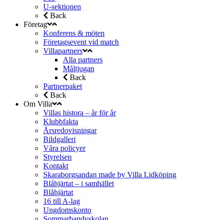
U-sektionen
Back
Företag
Konferens & möten
Företagsevent vid match
Villapartners
Alla partners
Måltjugan
Back
Partnerpaket
Back
Om Villa
Villas histora – år för år
Klubbfakta
Årsredovisningar
Bildgalleri
Våra policyer
Styrelsen
Kontakt
Skaraborgsandan made by Villa Lidköping
Blåhjärtat – i samhället
Blåhjärtat
16 till A-lag
Ungdomskonto
Sommarbandyskolan