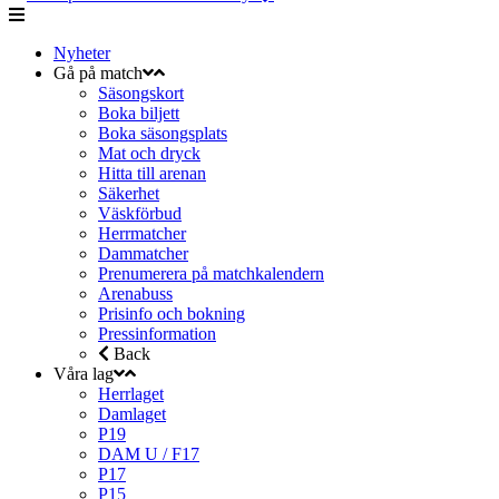
Nyheter
Gå på match
Säsongskort
Boka biljett
Boka säsongsplats
Mat och dryck
Hitta till arenan
Säkerhet
Väskförbud
Herrmatcher
Dammatcher
Prenumerera på matchkalendern
Arenabuss
Prisinfo och bokning
Pressinformation
Back
Våra lag
Herrlaget
Damlaget
P19
DAM U / F17
P17
P15