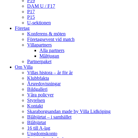
P19
DAM U / F17
P17
P15
U-sektionen
Företag
Konferens & möten
Företagsevent vid match
Villapartners
Alla partners
Måltjugan
Partnerpaket
Om Villa
Villas histora – år för år
Klubbfakta
Årsredovisningar
Bildgalleri
Våra policyer
Styrelsen
Kontakt
Skaraborgsandan made by Villa Lidköping
Blåhjärtat – i samhället
Blåhjärtat
16 till A-lag
Ungdomskonto