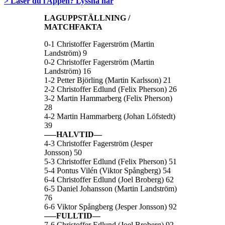
> Läser du i Appen? Lyssna här
LAGUPPSTÄLLNING /
MATCHFAKTA
0-1 Christoffer Fagerström (Martin
Landström) 9
0-2 Christoffer Fagerström (Martin
Landström) 16
1-2 Petter Björling (Martin Karlsson) 21
2-2 Christoffer Edlund (Felix Pherson) 26
3-2 Martin Hammarberg (Felix Pherson)
28
4-2 Martin Hammarberg (Johan Löfstedt)
39
—–HALVTID—
4-3 Christoffer Fagerström (Jesper
Jonsson) 50
5-3 Christoffer Edlund (Felix Pherson) 51
5-4 Pontus Vilén (Viktor Spångberg) 54
6-4 Christoffer Edlund (Joel Broberg) 62
6-5 Daniel Johansson (Martin Landström)
76
6-6 Viktor Spångberg (Jesper Jonsson) 92
—–FULLTID—
7-6 Christoffer Edlund (Joel Broberg) 92