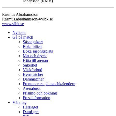
Johansson (RMV).
Rasmus Abrahamsson
Rasmus.abrahamsson@vlbk.se
www.vlbk.se
Nyheter
Gå på match
Säsongskort
Boka biljett
Boka säsongsplats
Mat och dryck
Hitta till arenan
Säkerhet
Väskförbud
Herrmatcher
Dammatcher
Prenumerera på matchkalendern
Arenabuss
Prisinfo och bokning
Pressinformation
Våra lag
Herrlaget
Damlaget