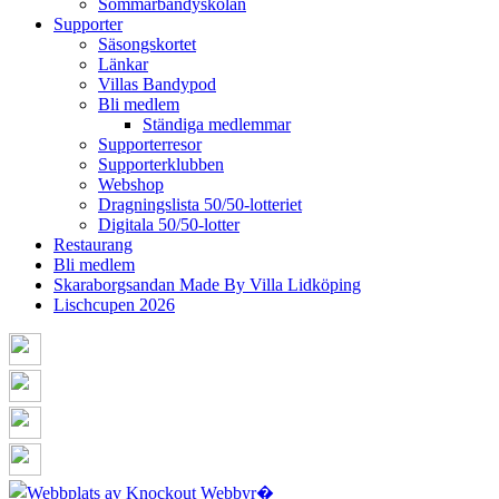
Sommarbandyskolan
Supporter
Säsongskortet
Länkar
Villas Bandypod
Bli medlem
Ständiga medlemmar
Supporterresor
Supporterklubben
Webshop
Dragningslista 50/50-lotteriet
Digitala 50/50-lotter
Restaurang
Bli medlem
Skaraborgsandan Made By Villa Lidköping
Lischcupen 2026