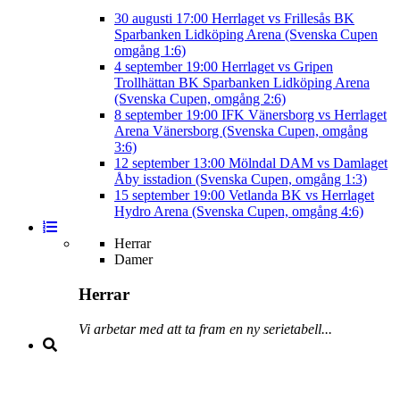
30 augusti
17:00
Herrlaget vs Frillesås BK
Sparbanken Lidköping Arena (Svenska Cupen
omgång 1:6)
4 september
19:00
Herrlaget vs Gripen
Trollhättan BK
Sparbanken Lidköping Arena
(Svenska Cupen, omgång 2:6)
8 september
19:00
IFK Vänersborg vs Herrlaget
Arena Vänersborg (Svenska Cupen, omgång
3:6)
12 september
13:00
Mölndal DAM vs Damlaget
Åby isstadion (Svenska Cupen, omgång 1:3)
15 september
19:00
Vetlanda BK vs Herrlaget
Hydro Arena (Svenska Cupen, omgång 4:6)
Herrar
Damer
Herrar
Vi arbetar med att ta fram en ny serietabell...