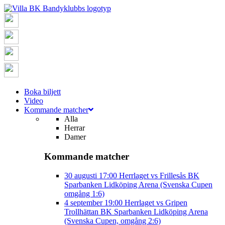
Boka biljett
Video
Kommande matcher
Alla
Herrar
Damer
Kommande matcher
30 augusti
17:00
Herrlaget vs Frillesås BK
Sparbanken Lidköping Arena (Svenska Cupen
omgång 1:6)
4 september
19:00
Herrlaget vs Gripen
Trollhättan BK
Sparbanken Lidköping Arena
(Svenska Cupen, omgång 2:6)