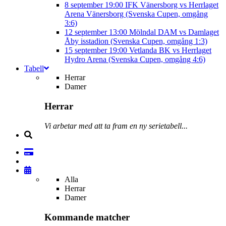
8 september
19:00
IFK Vänersborg vs Herrlaget
Arena Vänersborg (Svenska Cupen, omgång
3:6)
12 september
13:00
Mölndal DAM vs Damlaget
Åby isstadion (Svenska Cupen, omgång 1:3)
15 september
19:00
Vetlanda BK vs Herrlaget
Hydro Arena (Svenska Cupen, omgång 4:6)
Tabell
Herrar
Damer
Herrar
Vi arbetar med att ta fram en ny serietabell...
Alla
Herrar
Damer
Kommande matcher