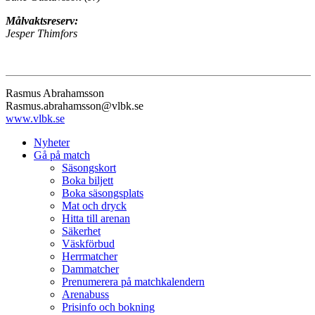
Målvaktsreserv:
Jesper Thimfors
Rasmus Abrahamsson
Rasmus.abrahamsson@vlbk.se
www.vlbk.se
Nyheter
Gå på match
Säsongskort
Boka biljett
Boka säsongsplats
Mat och dryck
Hitta till arenan
Säkerhet
Väskförbud
Herrmatcher
Dammatcher
Prenumerera på matchkalendern
Arenabuss
Prisinfo och bokning