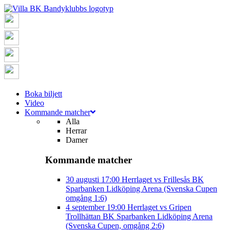
Boka biljett
Video
Kommande matcher
Alla
Herrar
Damer
Kommande matcher
30 augusti
17:00
Herrlaget vs Frillesås BK
Sparbanken Lidköping Arena (Svenska Cupen
omgång 1:6)
4 september
19:00
Herrlaget vs Gripen
Trollhättan BK
Sparbanken Lidköping Arena
(Svenska Cupen, omgång 2:6)