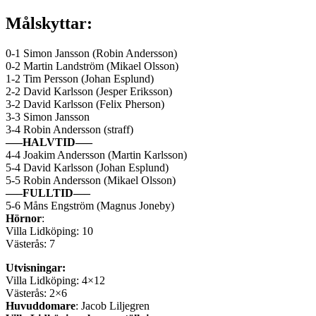
Målskyttar:
0-1 Simon Jansson (Robin Andersson)
0-2 Martin Landström (Mikael Olsson)
1-2 Tim Persson (Johan Esplund)
2-2 David Karlsson (Jesper Eriksson)
3-2 David Karlsson (Felix Pherson)
3-3 Simon Jansson
3-4 Robin Andersson (straff)
—–HALVTID—–
4-4 Joakim Andersson (Martin Karlsson)
5-4 David Karlsson (Johan Esplund)
5-5 Robin Andersson (Mikael Olsson)
—–FULLTID—–
5-6 Måns Engström (Magnus Joneby)
Hörnor
:
Villa Lidköping: 10
Västerås: 7
Utvisningar:
Villa Lidköping: 4×12
Västerås: 2×6
Huvuddomare
: Jacob Liljegren