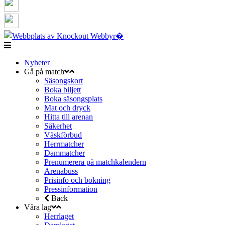
Nyheter
Gå på match
Säsongskort
Boka biljett
Boka säsongsplats
Mat och dryck
Hitta till arenan
Säkerhet
Väskförbud
Herrmatcher
Dammatcher
Prenumerera på matchkalendern
Arenabuss
Prisinfo och bokning
Pressinformation
Back
Våra lag
Herrlaget