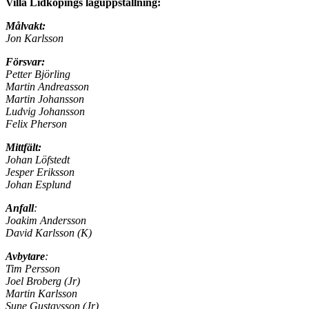
Villa Lidköpings laguppställning:
Målvakt:
Jon Karlsson
Försvar:
Petter Björling
Martin Andreasson
Martin Johansson
Ludvig Johansson
Felix Pherson
Mittfält:
Johan Löfstedt
Jesper Eriksson
Johan Esplund
Anfall
:
Joakim Andersson
David Karlsson (K)
Avbytare
:
Tim Persson
Joel Broberg (Jr)
Martin Karlsson
Sune Gustavsson (Jr)