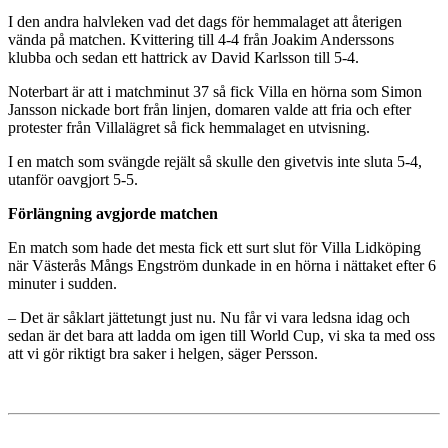
I den andra halvleken vad det dags för hemmalaget att återigen
vända på matchen. Kvittering till 4-4 från Joakim Anderssons
klubba och sedan ett hattrick av David Karlsson till 5-4.
Noterbart är att i matchminut 37 så fick Villa en hörna som Simon
Jansson nickade bort från linjen, domaren valde att fria och efter
protester från Villalägret så fick hemmalaget en utvisning.
I en match som svängde rejält så skulle den givetvis inte sluta 5-4,
utanför oavgjort 5-5.
Förlängning avgjorde matchen
En match som hade det mesta fick ett surt slut för Villa Lidköping
när Västerås Mångs Engström dunkade in en hörna i nättaket efter 6
minuter i sudden.
– Det är såklart jättetungt just nu. Nu får vi vara ledsna idag och
sedan är det bara att ladda om igen till World Cup, vi ska ta med oss
att vi gör riktigt bra saker i helgen, säger Persson.