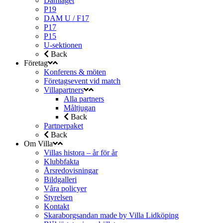
Damlaget
P19
DAM U / F17
P17
P15
U-sektionen
Back
Företag
Konferens & möten
Företagsevent vid match
Villapartners
Alla partners
Måltjugan
Back
Partnerpaket
Back
Om Villa
Villas histora – år för år
Klubbfakta
Årsredovisningar
Bildgalleri
Våra policyer
Styrelsen
Kontakt
Skaraborgsandan made by Villa Lidköping