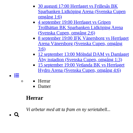
30 augusti
17:00
Herrlaget vs Frillesås BK
Sparbanken Lidköping Arena (Svenska Cupen
omgång 1:6)
4 september
19:00
Herrlaget vs Gripen
Trollhättan BK
Sparbanken Lidköping Arena
(Svenska Cupen, omgång 2:6)
8 september
19:00
IFK Vänersborg vs Herrlaget
Arena Vänersborg (Svenska Cupen, omgång
3:6)
12 september
13:00
Mölndal DAM vs Damlaget
Åby isstadion (Svenska Cupen, omgång 1:3)
15 september
19:00
Vetlanda BK vs Herrlaget
Hydro Arena (Svenska Cupen, omgång 4:6)
Herrar
Damer
Herrar
Vi arbetar med att ta fram en ny serietabell...