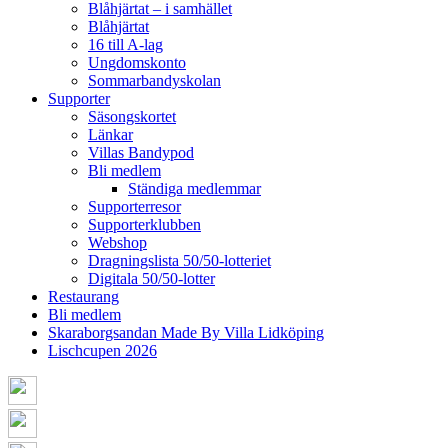
Blåhjärtat – i samhället
Blåhjärtat
16 till A-lag
Ungdomskonto
Sommarbandyskolan
Supporter
Säsongskortet
Länkar
Villas Bandypod
Bli medlem
Ständiga medlemmar
Supporterresor
Supporterklubben
Webshop
Dragningslista 50/50-lotteriet
Digitala 50/50-lotter
Restaurang
Bli medlem
Skaraborgsandan Made By Villa Lidköping
Lischcupen 2026