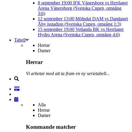
8 september
19:00
IFK Vänersborg vs Herrlaget
Arena Vänersborg (Svenska Cupen, omgång
3:6)
12 september
13:00
Mölndal DAM vs Damlaget
Åby isstadion (Svenska Cupen, omgång 1:3)
15 september
19:00
Vetlanda BK vs Herrlaget
Hydro Arena (Svenska Cupen, omgång 4:6)
Tabell
Herrar
Damer
Herrar
Vi arbetar med att ta fram en ny serietabell...
Alla
Herrar
Damer
Kommande matcher