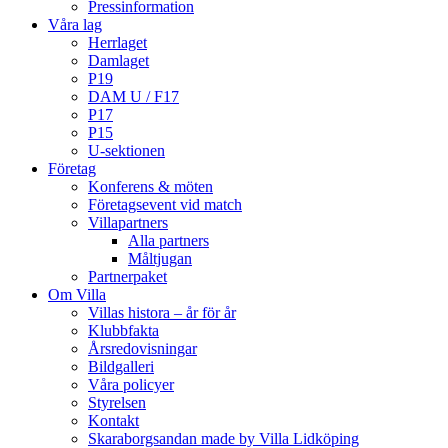
Pressinformation
Våra lag
Herrlaget
Damlaget
P19
DAM U / F17
P17
P15
U-sektionen
Företag
Konferens & möten
Företagsevent vid match
Villapartners
Alla partners
Måltjugan
Partnerpaket
Om Villa
Villas histora – år för år
Klubbfakta
Årsredovisningar
Bildgalleri
Våra policyer
Styrelsen
Kontakt
Skaraborgsandan made by Villa Lidköping