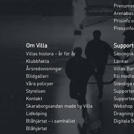
Prenumer
Arenabus
Prisinfo 
Pressinfo
Om Villa
Support
Villas histora – år för år
Säsongsk
Klubbfakta
Länkar
Årsredovisningar
Villas Ba
Bildgalleri
Bli medl
Våra policyer
Ständiga
Styrelsen
Supporte
Kontakt
Supporte
Skaraborgsandan made by Villa
Webshop
Lidköping
Dragnings
Blåhjärtat – i samhället
Digitala 5
Blåhjärtat