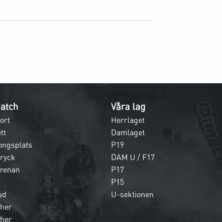
atch
Våra lag
ort
Herrlaget
tt
Damlaget
ongsplats
P19
dryck
DAM U / F17
 arenan
P17
P15
ud
U-sektionen
her
her