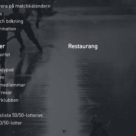
era på matchkalendern
s
och bokning
rmation
er
Restaurang
ortet
ndypod
em
 medlemmar
rresor
rklubben
lista 50/50-lotteriet
0/50-lotter