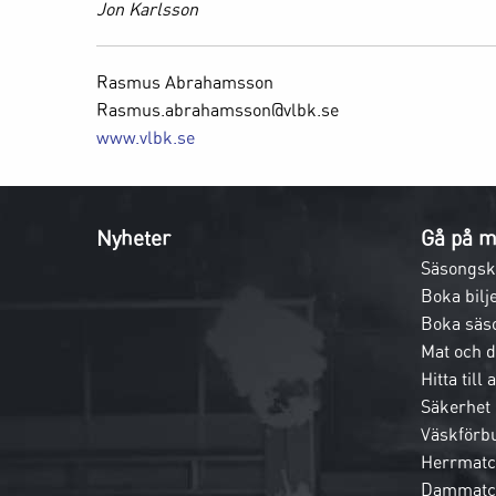
Jon Karlsson
Rasmus Abrahamsson
Rasmus.abrahamsson@vlbk.se
www.vlbk.se
Nyheter
Gå på m
Säsongsk
Boka bilje
Boka säs
Mat och 
Hitta till
Säkerhet
Väskförb
Herrmatc
Dammatc