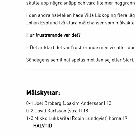
skulle upp några snäpp och vara lite mer noggrann
I den andra halvleken hade Villa Lidköping flera l
Johan Esplund två klara målchanser som målvakte
Hur frustrerande var det?
– Det är klart det var frustrerande men vi sätter do
Söndagens semifinal spelas mot Jenisej eller Start
Målskyttar:
0-1 Joel Broberg (Joakim Andersson) 12
0-2 David Karlsson (straff) 18
1-2 Mikko Lukkarila (Robin Lundqvist) hörna 19
—–HALVTID—–