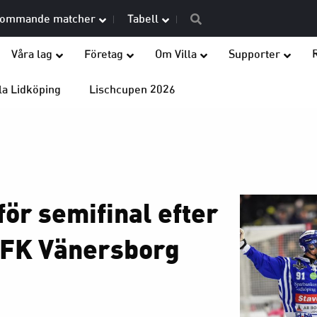
ommande matcher
Tabell
Våra lag
Företag
Om Villa
Supporter
la Lidköping
Lischcupen 2026
för semifinal efter
IFK Vänersborg