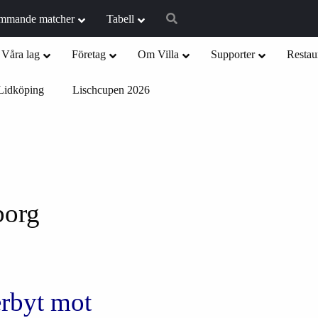
mmande matcher
Tabell
Våra lag
Företag
Om Villa
Supporter
Restau
Lidköping
Lischcupen 2026
borg
erbyt mot