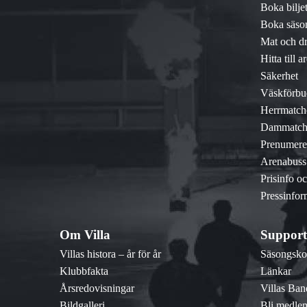
Boka biljet
Boka säson
Mat och d
Hitta till a
Säkerhet
Väskförbu
Herrmatch
Dammatch
Prenumere
Arenabuss
Prisinfo o
Pressinfor
Om Villa
Support
Villas histora – år för år
Säsongskor
Klubbfakta
Länkar
Årsredovisningar
Villas Ba
Bildgalleri
Bli medle