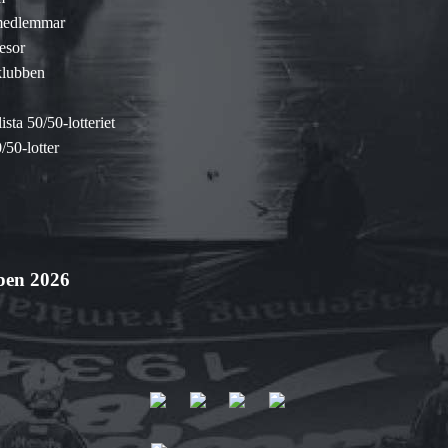
medlemmar
esor
klubben
sta 50/50-lotteriet
/50-lotter
pen 2026