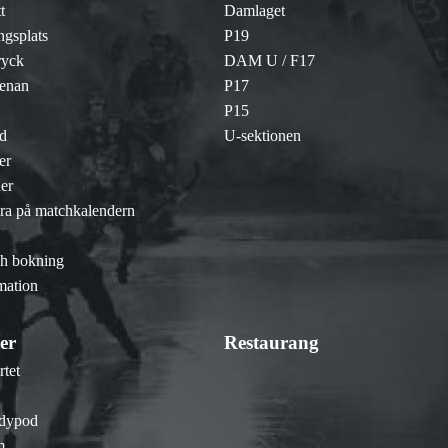
t
Damlaget
gsplats
P19
ryck
DAM U / F17
renan
P17
P15
d
U-sektionen
er
er
ra på matchkalendern
ch bokning
mation
er
Restaurang
tet
ndypod
m