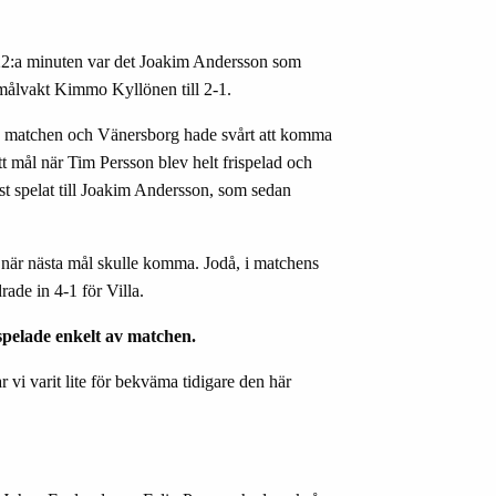
n 22:a minuten var det Joakim Andersson som
m
å
lvakt Kimmo Kyll
ö
nen till 2-1.
de matchen och V
ä
nersborg hade sv
å
rt att komma
tt m
å
l n
ä
r Tim Persson blev helt frispelad och
rst spelat till Joakim Andersson, som sedan
 n
ä
r n
ä
sta m
å
l skulle komma. Jod
å
, i matchens
rade in 4-1 f
ö
r Villa.
spelade enkelt av matchen.
vi varit lite f
ö
r bekv
ä
ma tidigare den h
ä
r