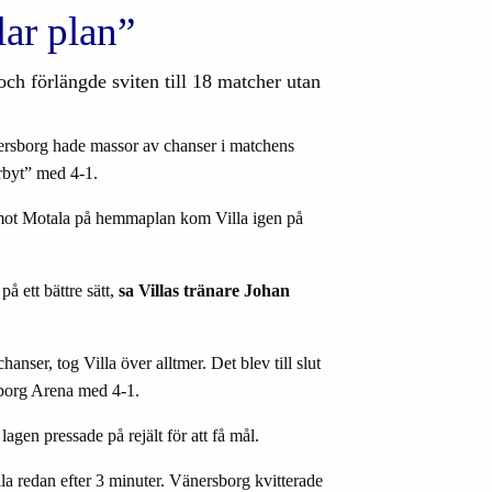
ar plan”
h förlängde sviten till 18 matcher utan
ersborg hade massor av chanser i matchens
rbyt
”
med 4-1.
ot Motala p
å
hemmaplan kom Villa igen p
å
 p
å
ett b
ä
ttre s
ä
tt,
sa Villas tr
ä
nare Johan
chanser, tog Villa
ö
ver alltmer. Det blev till slut
borg Arena med 4-1.
 lagen pressade p
å
rej
ä
lt f
ö
r att f
å
m
å
l.
lla redan efter 3 minuter. V
ä
nersborg kvitterade