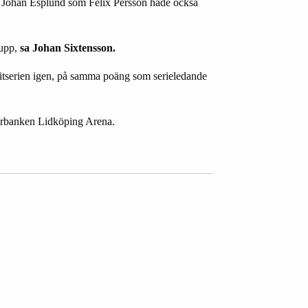
l Johan Esplund som Felix Persson hade ocks
å
 upp,
sa Johan Sixtensson.
itserien igen, p
å
samma po
ä
ng som serieledande
arbanken Lidk
ö
ping Arena.