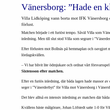
Vänersborg: ”Hade en kl
Villa Lidköping vann borta mot IFK Vänersborg oc
förlust.
Matchen b
ö
rjade i ett furi
ö
st tempo.
S
å
v
ä
l Villa som V
ä
n
inledning.
Men till slut stod Villa som segrare i
”
V
ä
nerde
Efter f
ö
rlusten mot Bolln
ä
s p
å
hemmaplan och oavgjort m
l
ö
rdagskv
ä
llen.
–
Vi har blivit lite
ö
dmjukare och ordnat v
å
rt f
ö
rsvarsspel
Sixtensson efter matchen.
Efter en furi
ö
s inledning, d
ä
r b
å
da lagen hade massor av 
seger i
”
V
ä
nerderbyt
”
f
ö
r Villa mot V
ä
nersborg i V
ä
ners
Det blev allts
å
en intensiv inledning av matchen d
ä
r b
å
da
Kv
ä
llens b
ä
ste m
å
lg
ö
rare, Johan L
ö
fstedt satte 1-0 f
ö
r Vi