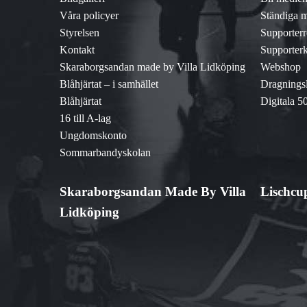
Våra policyer
Ständiga 
Styrelsen
Supporterr
Kontakt
Supporter
Skaraborgsandan made by Villa Lidköping
Webshop
Blåhjärtat – i samhället
Dragningsli
Blåhjärtat
Digitala 50
16 till A-lag
Ungdomskonto
Sommarbandyskolan
Skaraborgsandan Made By Villa
Lischcu
Lidköping