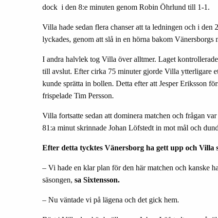
dock i den 8:e minuten genom Robin Ö
hrlund till 1-1.
Villa hade sedan flera chanser att ta ledningen och i de
lyckades, genom att sl
å
in en h
ö
rna bakom V
ä
nersborgs 
I andra halvlek tog Villa
ö
ver alltmer. Laget kontrollera
till avslut. Efter cirka 75 minuter gjorde Villa ytterligare e
kunde spr
ä
tta in bollen. Detta efter att Jesper Eriksson f
ö
frispelade Tim Persson.
Villa fortsatte sedan att dominera matchen och fr
å
gan var
81:a minut skrinnade Johan L
ö
fstedt in mot m
å
l och dund
Efter detta tycktes V
ä
nersborg ha gett upp och Villa 
–
Vi hade en klar plan f
ö
r den h
ä
r matchen och kanske har 
s
ä
songen,
sa Sixtensson.
–
Nu v
ä
ntade vi p
å
l
ä
gena och det gick hem.