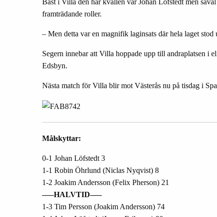
B
ä
st i Villa den h
ä
r kv
ä
llen var Johan L
ö
fstedt men s
å
v
ä
framtr
ä
dande roller.
–
Men detta var en magnifik laginsats d
ä
r hela laget stod
Segern innebar att Villa hoppade upp till andraplatsen i el
Edsbyn.
N
ä
sta match f
ö
r Villa blir mot V
ä
ster
å
s nu p
å
tisdag i Sp
Målskyttar:
0-1 Johan Löfstedt 3
1-1 Robin Öhrlund (Niclas Nyqvist) 8
1-2 Joakim Andersson (Felix Pherson) 21
—–HALVTID—–
1-3 Tim Persson (Joakim Andersson) 74