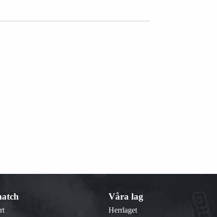
atch
Våra lag
rt
Herrlaget