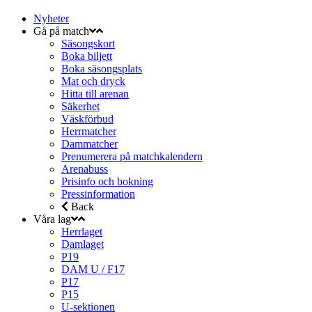
Nyheter
Gå på match
Säsongskort
Boka biljett
Boka säsongsplats
Mat och dryck
Hitta till arenan
Säkerhet
Väskförbud
Herrmatcher
Dammatcher
Prenumerera på matchkalendern
Arenabuss
Prisinfo och bokning
Pressinformation
Back
Våra lag
Herrlaget
Damlaget
P19
DAM U / F17
P17
P15
U-sektionen