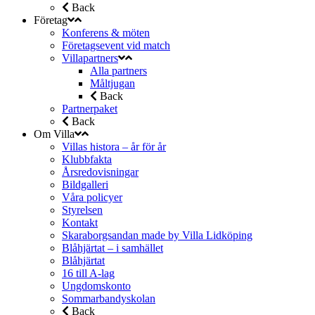
Back
Företag
Konferens & möten
Företagsevent vid match
Villapartners
Alla partners
Måltjugan
Back
Partnerpaket
Back
Om Villa
Villas histora – år för år
Klubbfakta
Årsredovisningar
Bildgalleri
Våra policyer
Styrelsen
Kontakt
Skaraborgsandan made by Villa Lidköping
Blåhjärtat – i samhället
Blåhjärtat
16 till A-lag
Ungdomskonto
Sommarbandyskolan
Back