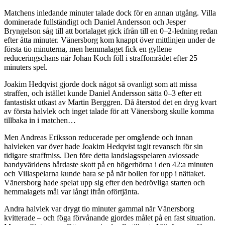
Matchens inledande minuter talade dock för en annan utgång. Villa
dominerade fullständigt och Daniel Andersson och Jesper
Bryngelson såg till att bortalaget gick ifrån till en 0–2-ledning redan
efter åtta minuter. Vänersborg kom knappt över mittlinjen under de
första tio minuterna, men hemmalaget fick en gyllene
reduceringschans när Johan Koch föll i straffområdet efter 25
minuters spel.
Joakim Hedqvist gjorde dock något så ovanligt som att missa
straffen, och istället kunde Daniel Andersson sätta 0–3 efter ett
fantastiskt utkast av Martin Berggren. Då återstod det en dryg kvart
av första halvlek och inget talade för att Vänersborg skulle komma
tillbaka in i matchen…
Men Andreas Eriksson reducerade per omgående och innan
halvleken var över hade Joakim Hedqvist tagit revansch för sin
tidigare straffmiss. Den före detta landslagsspelaren avlossade
bandyvärldens hårdaste skott på en högerhörna i den 42:a minuten
och Villaspelarna kunde bara se på när bollen for upp i nättaket.
Vänersborg hade spelat upp sig efter den bedrövliga starten och
hemmalagets mål var långt ifrån oförtjänta.
Andra halvlek var drygt tio minuter gammal när Vänersborg
kvitterade – och föga förvånande gjordes målet på en fast situation.