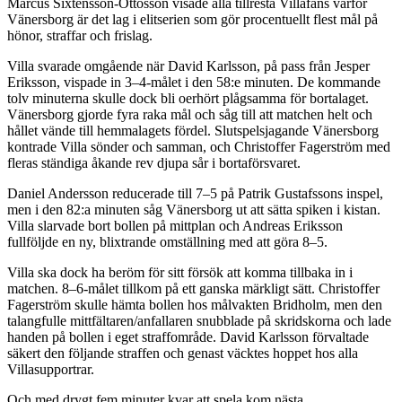
Marcus Sixtensson-Ottosson visade alla tillresta Villafans varför
Vänersborg är det lag i elitserien som gör procentuellt flest mål på
hönor, straffar och frislag.
Villa svarade omgående när David Karlsson, på pass från Jesper
Eriksson, vispade in 3–4-målet i den 58:e minuten. De kommande
tolv minuterna skulle dock bli oerhört plågsamma för bortalaget.
Vänersborg gjorde fyra raka mål och såg till att matchen helt och
hållet vände till hemmalagets fördel. Slutspelsjagande Vänersborg
kontrade Villa sönder och samman, och Christoffer Fagerström med
fleras ständiga åkande rev djupa sår i bortaförsvaret.
Daniel Andersson reducerade till 7–5 på Patrik Gustafssons inspel,
men i den 82:a minuten såg Vänersborg ut att sätta spiken i kistan.
Villa slarvade bort bollen på mittplan och Andreas Eriksson
fullföljde en ny, blixtrande omställning med att göra 8–5.
Villa ska dock ha beröm för sitt försök att komma tillbaka in i
matchen. 8–6-målet tillkom på ett ganska märkligt sätt. Christoffer
Fagerström skulle hämta bollen hos målvakten Bridholm, men den
talangfulle mittfältaren/anfallaren snubblade på skridskorna och lade
handen på bollen i eget straffområde. David Karlsson förvaltade
säkert den följande straffen och genast väcktes hoppet hos alla
Villasupportrar.
Och med drygt fem minuter kvar att spela kom nästa