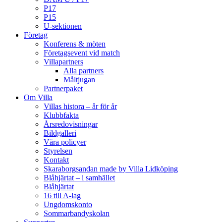
P17
P15
U-sektionen
Företag
Konferens & möten
Företagsevent vid match
Villapartners
Alla partners
Måltjugan
Partnerpaket
Om Villa
Villas histora – år för år
Klubbfakta
Årsredovisningar
Bildgalleri
Våra policyer
Styrelsen
Kontakt
Skaraborgsandan made by Villa Lidköping
Blåhjärtat – i samhället
Blåhjärtat
16 till A-lag
Ungdomskonto
Sommarbandyskolan