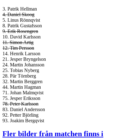
3. Patrik Hellman
4. Daniel Skoog
5. Linus Rönnqvist
8. Patrik Gustafsson
9. Erik Rosengren
10. David Karlsson
11. Simon Artig
12. Tim Persson
14. Henrik Larsson
21. Jesper Bryngelson
24. Martin Johansson
25. Tobias Nyberg
28. Pär Törnberg
32. Martin Berggren
44. Martin Hagman
71. Johan Malmqvist
75. Jesper Eriksson
78. Peter Karlsson
83. Daniel Andersson
92. Petter Björling
93. Joakim Bergqvist
Fler bilder från matchen finns i