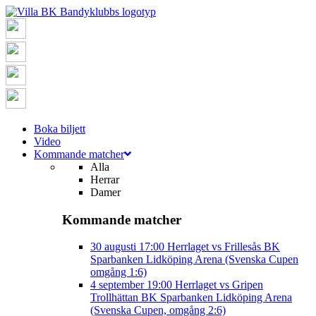
Boka biljett
Video
Kommande matcher
Alla
Herrar
Damer
Kommande matcher
30 augusti
17:00
Herrlaget vs Frillesås BK
Sparbanken Lidköping Arena (Svenska Cupen
omgång 1:6)
4 september
19:00
Herrlaget vs Gripen
Trollhättan BK
Sparbanken Lidköping Arena
(Svenska Cupen, omgång 2:6)