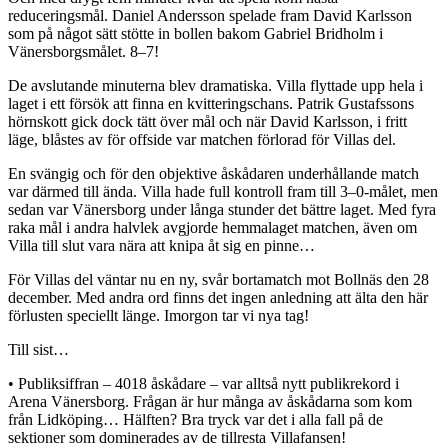
reduceringsmål. Daniel Andersson spelade fram David Karlsson
som på något sätt stötte in bollen bakom Gabriel Bridholm i
Vänersborgsmålet. 8–7!
De avslutande minuterna blev dramatiska. Villa flyttade upp hela i
laget i ett försök att finna en kvitteringschans. Patrik Gustafssons
hörnskott gick dock tätt över mål och när David Karlsson, i fritt
läge, blåstes av för offside var matchen förlorad för Villas del.
En svängig och för den objektive åskådaren underhållande match
var därmed till ända. Villa hade full kontroll fram till 3–0-målet, men
sedan var Vänersborg under långa stunder det bättre laget. Med fyra
raka mål i andra halvlek avgjorde hemmalaget matchen, även om
Villa till slut vara nära att knipa åt sig en pinne…
För Villas del väntar nu en ny, svår bortamatch mot Bollnäs den 28
december. Med andra ord finns det ingen anledning att älta den här
förlusten speciellt länge. Imorgon tar vi nya tag!
Till sist…
• Publiksiffran – 4018 åskådare – var alltså nytt publikrekord i
Arena Vänersborg. Frågan är hur många av åskådarna som kom
från Lidköping… Hälften? Bra tryck var det i alla fall på de
sektioner som dominerades av de tillresta Villafansen!