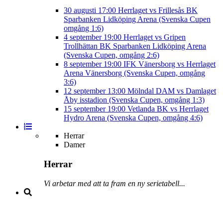
30 augusti
17:00
Herrlaget vs Frillesås BK
Sparbanken Lidköping Arena (Svenska Cupen
omgång 1:6)
4 september
19:00
Herrlaget vs Gripen
Trollhättan BK
Sparbanken Lidköping Arena
(Svenska Cupen, omgång 2:6)
8 september
19:00
IFK Vänersborg vs Herrlaget
Arena Vänersborg (Svenska Cupen, omgång
3:6)
12 september
13:00
Mölndal DAM vs Damlaget
Åby isstadion (Svenska Cupen, omgång 1:3)
15 september
19:00
Vetlanda BK vs Herrlaget
Hydro Arena (Svenska Cupen, omgång 4:6)
Herrar
Damer
Herrar
Vi arbetar med att ta fram en ny serietabell...