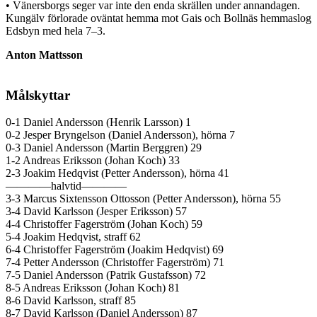
• Vänersborgs seger var inte den enda skrällen under annandagen.
Kungälv förlorade oväntat hemma mot Gais och Bollnäs hemmaslog
Edsbyn med hela 7–3.
Anton Mattsson
Målskyttar
0-1 Daniel Andersson (Henrik Larsson) 1
0-2 Jesper Bryngelson (Daniel Andersson), hörna 7
0-3 Daniel Andersson (Martin Berggren) 29
1-2 Andreas Eriksson (Johan Koch) 33
2-3 Joakim Hedqvist (Petter Andersson), hörna 41
————halvtid————
3-3 Marcus Sixtensson Ottosson (Petter Andersson), hörna 55
3-4 David Karlsson (Jesper Eriksson) 57
4-4 Christoffer Fagerström (Johan Koch) 59
5-4 Joakim Hedqvist, straff 62
6-4 Christoffer Fagerström (Joakim Hedqvist) 69
7-4 Petter Andersson (Christoffer Fagerström) 71
7-5 Daniel Andersson (Patrik Gustafsson) 72
8-5 Andreas Eriksson (Johan Koch) 81
8-6 David Karlsson, straff 85
8-7 David Karlsson (Daniel Andersson) 87