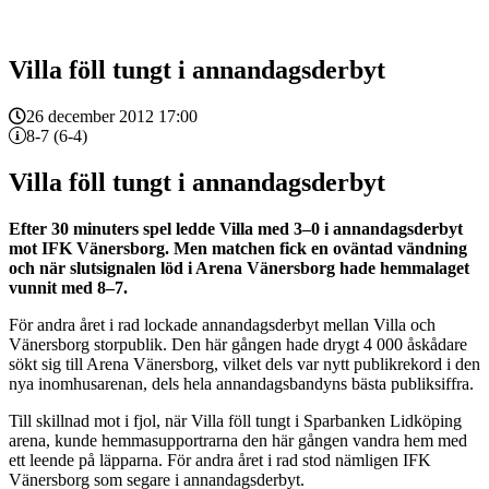
Villa föll tungt i annandagsderbyt
26 december 2012 17:00
8-7 (6-4)
Villa föll tungt i annandagsderbyt
Efter 30 minuters spel ledde Villa med 3–0 i annandagsderbyt
mot IFK Vänersborg. Men matchen fick en oväntad vändning
och när slutsignalen löd i Arena Vänersborg hade hemmalaget
vunnit med 8–7.
För andra året i rad lockade annandagsderbyt mellan Villa och
Vänersborg storpublik. Den här gången hade drygt 4 000 åskådare
sökt sig till Arena Vänersborg, vilket dels var nytt publikrekord i den
nya inomhusarenan, dels hela annandagsbandyns bästa publiksiffra.
Till skillnad mot i fjol, när Villa föll tungt i Sparbanken Lidköping
arena, kunde hemmasupportrarna den här gången vandra hem med
ett leende på läpparna. För andra året i rad stod nämligen IFK
Vänersborg som segare i annandagsderbyt.