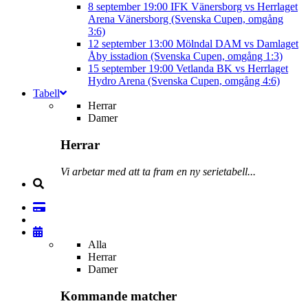
8 september
19:00
IFK Vänersborg vs Herrlaget
Arena Vänersborg (Svenska Cupen, omgång
3:6)
12 september
13:00
Mölndal DAM vs Damlaget
Åby isstadion (Svenska Cupen, omgång 1:3)
15 september
19:00
Vetlanda BK vs Herrlaget
Hydro Arena (Svenska Cupen, omgång 4:6)
Tabell
Herrar
Damer
Herrar
Vi arbetar med att ta fram en ny serietabell...
Alla
Herrar
Damer
Kommande matcher