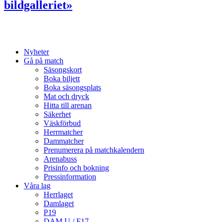
bildgalleriet»
Nyheter
Gå på match
Säsongskort
Boka biljett
Boka säsongsplats
Mat och dryck
Hitta till arenan
Säkerhet
Väskförbud
Herrmatcher
Dammatcher
Prenumerera på matchkalendern
Arenabuss
Prisinfo och bokning
Pressinformation
Våra lag
Herrlaget
Damlaget
P19
DAM U / F17