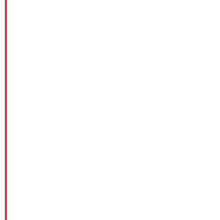
0-2 Christoffer Edlund (Erik Säfström) 25
1-2 Ilja Grachev (Adam Blomster) 34
—–HALVTID—
1-3 Christoffer Edlund (straff) 62
1-4 Christoffer Edlund
1-5 Christoffer Edlund
Hörnor:
IFK Vänersborg: 2
Villa Lidköping: 8
Utvisningar
:
IFK Vänersborg: 1×10
Villa Lidköping: 0x10
Så spelar Villa Lidköping:
Jesper Thimfors