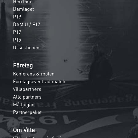
Herrlaget
Damlaget
P19
DAM U / F17
P17
P15
U-sektionen
Företag
Konferens & möten
Företagsevent vid match
Villapartners
Alla partners
Måltjugan
Partnerpaket
Om Villa