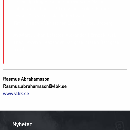
Petter Björling – Martin Andreasson – Martin
Johansson – Ludvig Johansson – Erik Säfström
Jesper Eriksson – Martin Karlsson
Tim Persson – Christoffer Edlund – Joel Broberg
Avbytare
: Johan Löfstedt, Alexander Härndahl (Jr),
Theo Lewerin, Alexander Karlgren, Martin Berggren
(rmv).
Rasmus Abrahamsson
Rasmus.abrahamsson@vlbk.se
www.vlbk.se
Nyheter