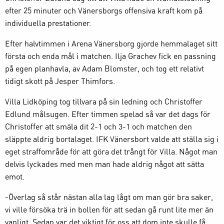
efter 25 minuter och Vänersborgs offensiva kraft kom på
individuella prestationer.
Efter halvtimmen i Arena Vänersborg gjorde hemmalaget sitt
första och enda mål i matchen. Ilja Grachev fick en passning
på egen planhavla, av Adam Blomster, och tog ett relativt
tidigt skott på Jesper Thimfors.
Villa Lidköping tog tillvara på sin ledning och Christoffer
Edlund målsugen. Efter timmen spelad så var det dags för
Christoffer att smäla dit 2-1 och 3-1 och matchen den
släppte aldrig bortalaget. IFK Vänersbort valde att ställa sig i
eget straffområde för att göra det trångt för Villa. Något man
delvis lyckades med men man hade aldrig något att sätta
emot.
-Överlag så står nästan alla lag lågt om man gör bra saker,
vi ville försöka trä in bollen för att sedan gå runt lite mer än
vanligt. Sedan var det viktigt för oss att dom inte skulle få