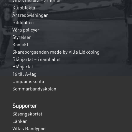
Villas histora – år för år
Klubbfakta
Årsredovisningar
Bildgalleri
Våra policyer
Styrelsen
Kontakt
Skaraborgsandan made by Villa Lidköping
Blåhjärtat – i samhället
Blåhjärtat
16 till A-lag
Ungdomskonto
Sommarbandyskolan
Supporter
Säsongskortet
Länkar
Villas Bandypod