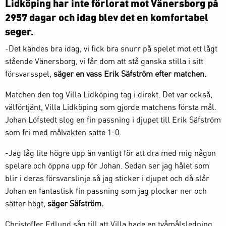
Lidköping har inte förlorat mot Vänersborg på
2957 dagar och idag blev det en komfortabel
seger.
-Det kändes bra idag, vi fick bra snurr på spelet mot ett lågt
stående Vänersborg, vi får dom att stå ganska stilla i sitt
försvarsspel,
säger en vass Erik Säfström efter matchen.
Matchen den tog Villa Lidköping tag i direkt. Det var också,
välförtjänt, Villa Lidköping som gjorde matchens första mål.
Johan Löfstedt slog en fin passning i djupet till Erik Säfström
som fri med målvakten satte 1-0.
-Jag låg lite högre upp än vanligt för att dra med mig någon
spelare och öppna upp för Johan. Sedan ser jag hålet som
blir i deras försvarslinje så jag sticker i djupet och då slår
Johan en fantastisk fin passning som jag plockar ner och
sätter högt,
säger Säfström.
Christoffer Edlund såg till att Villa hade en tvåmålsledning