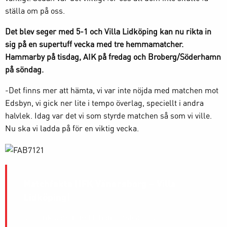
ställa om på oss.
Det blev seger med 5-1 och Villa Lidköping kan nu rikta in
sig på en supertuff vecka med tre hemmamatcher.
Hammarby på tisdag, AIK på fredag och Broberg/Söderhamn
på söndag.
-Det finns mer att hämta, vi var inte nöjda med matchen mot
Edsbyn, vi gick ner lite i tempo överlag, speciellt i andra
halvlek. Idag var det vi som styrde matchen så som vi ville.
Nu ska vi ladda på för en viktig vecka.
Matchfakta (IFK Vänersborg – Villa
Lidköping)
0-1 Erik Säfström (Johan Löfstedt) 10