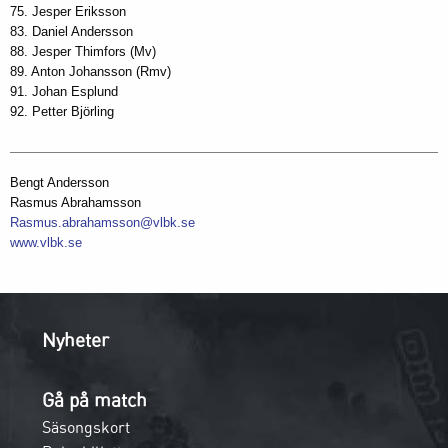
75. Jesper Eriksson
83. Daniel Andersson
88. Jesper Thimfors (Mv)
89. Anton Johansson (Rmv)
91. Johan Esplund
92. Petter Björling
Bengt Andersson
Rasmus Abrahamsson
Rasmus.abrahamsson@vlbk.se
www.vlbk.se
Nyheter
Gå på match
Säsongskort