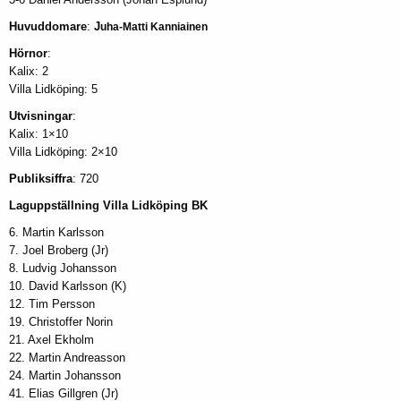
Huvuddomare
:
J
uha
-Matti Kanniainen
Hörnor
:
Kalix: 2
Villa Lidköping: 5
Utvisningar
:
Kalix: 1×10
Villa Lidköping: 2×10
Publiksiffra
: 720
Laguppställning Villa Lidköping BK
6. Martin Karlsson
7. Joel Broberg (Jr)
8. Ludvig Johansson
10. David Karlsson (K)
12. Tim Persson
19. Christoffer Norin
21. Axel Ekholm
22. Martin Andreasson
24. Martin Johansson
41. Elias Gillgren (Jr)