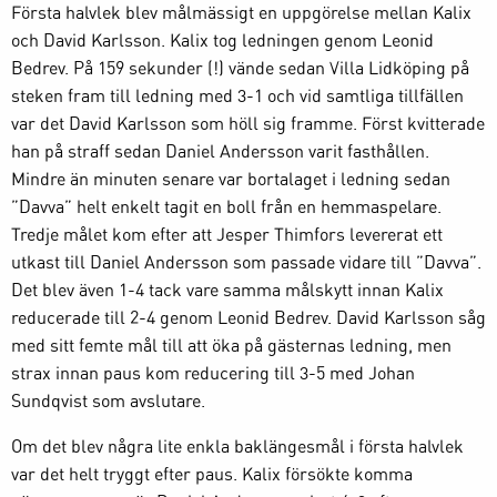
Första halvlek blev målmässigt en uppgörelse mellan Kalix
och David Karlsson. Kalix tog ledningen genom Leonid
Bedrev. På 159 sekunder (!) vände sedan Villa Lidköping på
steken fram till ledning med 3-1 och vid samtliga tillfällen
var det David Karlsson som höll sig framme. Först kvitterade
han på straff sedan Daniel Andersson varit fasthållen.
Mindre än minuten senare var bortalaget i ledning sedan
”Davva” helt enkelt tagit en boll från en hemmaspelare.
Tredje målet kom efter att Jesper Thimfors levererat ett
utkast till Daniel Andersson som passade vidare till ”Davva”.
Det blev även 1-4 tack vare samma målskytt innan Kalix
reducerade till 2-4 genom Leonid Bedrev. David Karlsson såg
med sitt femte mål till att öka på gästernas ledning, men
strax innan paus kom reducering till 3-5 med Johan
Sundqvist som avslutare.
Om det blev några lite enkla baklängesmål i första halvlek
var det helt tryggt efter paus. Kalix försökte komma