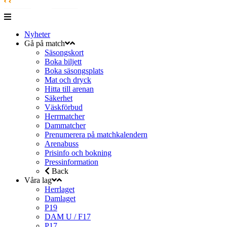
Nyheter
Gå på match
Säsongskort
Boka biljett
Boka säsongsplats
Mat och dryck
Hitta till arenan
Säkerhet
Väskförbud
Herrmatcher
Dammatcher
Prenumerera på matchkalendern
Arenabuss
Prisinfo och bokning
Pressinformation
Back
Våra lag
Herrlaget
Damlaget
P19
DAM U / F17
P17