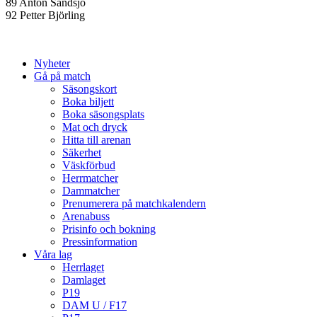
89 Anton Sandsjö
92 Petter Björling
Nyheter
Gå på match
Säsongskort
Boka biljett
Boka säsongsplats
Mat och dryck
Hitta till arenan
Säkerhet
Väskförbud
Herrmatcher
Dammatcher
Prenumerera på matchkalendern
Arenabuss
Prisinfo och bokning
Pressinformation
Våra lag
Herrlaget
Damlaget
P19
DAM U / F17