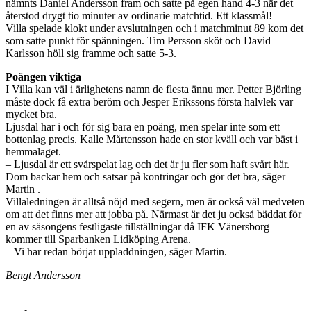
nämnts Daniel Andersson fram och satte på egen hand 4-3 när det
återstod drygt tio minuter av ordinarie matchtid. Ett klassmål!
Villa spelade klokt under avslutningen och i matchminut 89 kom det
som satte punkt för spänningen. Tim Persson sköt och David
Karlsson höll sig framme och satte 5-3.
Poängen viktiga
I Villa kan väl i ärlighetens namn de flesta ännu mer. Petter Björling
måste dock få extra beröm och Jesper Erikssons första halvlek var
mycket bra.
Ljusdal har i och för sig bara en poäng, men spelar inte som ett
bottenlag precis. Kalle Mårtensson hade en stor kväll och var bäst i
hemmalaget.
– Ljusdal är ett svårspelat lag och det är ju fler som haft svårt här.
Dom backar hem och satsar på kontringar och gör det bra, säger
Martin .
Villaledningen är alltså nöjd med segern, men är också väl medveten
om att det finns mer att jobba på. Närmast är det ju också bäddat för
en av säsongens festligaste tillställningar då IFK Vänersborg
kommer till Sparbanken Lidköping Arena.
– Vi har redan börjat uppladdningen, säger Martin.
Bengt Andersson