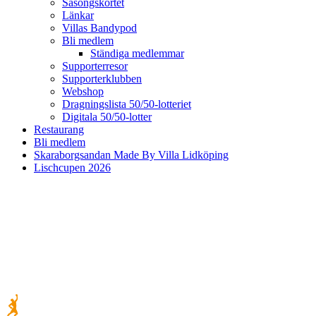
Säsongskortet
Länkar
Villas Bandypod
Bli medlem
Ständiga medlemmar
Supporterresor
Supporterklubben
Webshop
Dragningslista 50/50-lotteriet
Digitala 50/50-lotter
Restaurang
Bli medlem
Skaraborgsandan Made By Villa Lidköping
Lischcupen 2026