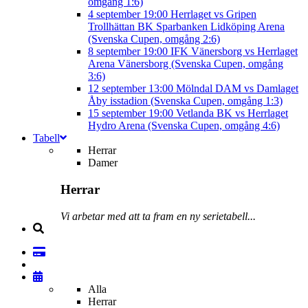
omgång 1:6)
4 september
19:00
Herrlaget vs Gripen
Trollhättan BK
Sparbanken Lidköping Arena
(Svenska Cupen, omgång 2:6)
8 september
19:00
IFK Vänersborg vs Herrlaget
Arena Vänersborg (Svenska Cupen, omgång
3:6)
12 september
13:00
Mölndal DAM vs Damlaget
Åby isstadion (Svenska Cupen, omgång 1:3)
15 september
19:00
Vetlanda BK vs Herrlaget
Hydro Arena (Svenska Cupen, omgång 4:6)
Tabell
Herrar
Damer
Herrar
Vi arbetar med att ta fram en ny serietabell...
Alla
Herrar