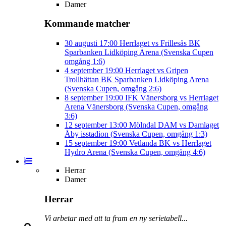
Damer
Kommande matcher
30 augusti
17:00
Herrlaget vs Frillesås BK
Sparbanken Lidköping Arena (Svenska Cupen
omgång 1:6)
4 september
19:00
Herrlaget vs Gripen
Trollhättan BK
Sparbanken Lidköping Arena
(Svenska Cupen, omgång 2:6)
8 september
19:00
IFK Vänersborg vs Herrlaget
Arena Vänersborg (Svenska Cupen, omgång
3:6)
12 september
13:00
Mölndal DAM vs Damlaget
Åby isstadion (Svenska Cupen, omgång 1:3)
15 september
19:00
Vetlanda BK vs Herrlaget
Hydro Arena (Svenska Cupen, omgång 4:6)
Herrar
Damer
Herrar
Vi arbetar med att ta fram en ny serietabell...