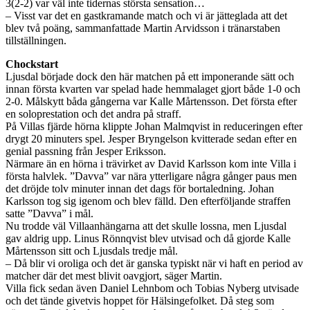
3(2-2) var väl inte tidernas största sensation…
– Visst var det en gastkramande match och vi är jätteglada att det
blev två poäng, sammanfattade Martin Arvidsson i tränarstaben
tillställningen.
Chockstart
Ljusdal började dock den här matchen på ett imponerande sätt och
innan första kvarten var spelad hade hemmalaget gjort både 1-0 och
2-0. Målskytt båda gångerna var Kalle Mårtensson. Det första efter
en soloprestation och det andra på straff.
På Villas fjärde hörna klippte Johan Malmqvist in reduceringen efter
drygt 20 minuters spel. Jesper Bryngelson kvitterade sedan efter en
genial passning från Jesper Eriksson.
Närmare än en hörna i trävirket av David Karlsson kom inte Villa i
första halvlek. ”Davva” var nära ytterligare några gånger paus men
det dröjde tolv minuter innan det dags för bortaledning. Johan
Karlsson tog sig igenom och blev fälld. Den efterföljande straffen
satte ”Davva” i mål.
Nu trodde väl Villaanhängarna att det skulle lossna, men Ljusdal
gav aldrig upp. Linus Rönnqvist blev utvisad och då gjorde Kalle
Mårtensson sitt och Ljusdals tredje mål.
– Då blir vi oroliga och det är ganska typiskt när vi haft en period av
matcher där det mest blivit oavgjort, säger Martin.
Villa fick sedan även Daniel Lehnbom och Tobias Nyberg utvisade
och det tände givetvis hoppet för Hälsingefolket. Då steg som