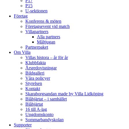
P17
P15
U-sektionen
Företag
Konferens & möten
Företagsevent vid match
Villapartners
Alla partners
Måltjugan
Partnerpaket
Om Villa
Villas histora – år för år
Klubbfakta
Årsredovisningar
Bildgalleri
Våra policyer
Styrelsen
Kontakt
Skaraborgsandan made by Villa Lidköping
Blåhjärtat – i samhället
Blåhjärtat
16 till A-lag
Ungdomskonto
Sommarbandyskolan
Supporter