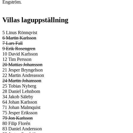
Engström.
Villas laguppställning
5 Linus Rönnqvist
6 Martin Karlsson
7 Lars Fall
9 Erik Rosengren
10 David Karlsson
12 Tim Persson
20 Mattias Johansson
21 Jesper Bryngelson
22 Martin Andreasson
24 Martin Johansson
25 Tobias Nyberg
28 Daniel Lehnbom
34 Jakob Säleby
64 Johan Karlsson
71 Johan Malmquist
75 Jesper Eriksson
79 Jon Karlsson
80 Filip Florén
83 Daniel Andersson