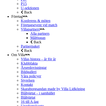
P15
U-sektionen
Back
Företag
Konferens & möten
Företagsevent vid match
Villapartners
Alla partners
Måltjugan
Back
Partnerpaket
Back
Om Villa
Villas histora – år för år
Klubbfakta
Årsredovisningar
Bildgalleri
Våra policyer
Styrelsen
Kontakt
Skaraborgsandan made by Villa Lidköping
Blåhjärtat – i samhället
Blåhjärtat
16 till A-lag
Ungdomskonto