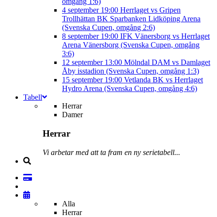
omgång 1:6)
4 september
19:00
Herrlaget vs Gripen
Trollhättan BK
Sparbanken Lidköping Arena
(Svenska Cupen, omgång 2:6)
8 september
19:00
IFK Vänersborg vs Herrlaget
Arena Vänersborg (Svenska Cupen, omgång
3:6)
12 september
13:00
Mölndal DAM vs Damlaget
Åby isstadion (Svenska Cupen, omgång 1:3)
15 september
19:00
Vetlanda BK vs Herrlaget
Hydro Arena (Svenska Cupen, omgång 4:6)
Tabell
Herrar
Damer
Herrar
Vi arbetar med att ta fram en ny serietabell...
Alla
Herrar