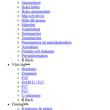
Säsongskort
Boka biljett
Boka säsongsplats
Mat och dryck
Hitta till arenan
Säkerhet
Väskförbud
Herrmatcher
Dammatcher
Prenumerera på matchkalendern
Arenabuss
Prisinfo och bokning
Pressinformation
Back
Våra lag
Herrlaget
Damlaget
P19
DAM U / F17
P17
P15
U-sektionen
Back
Företag
Konferens & möten