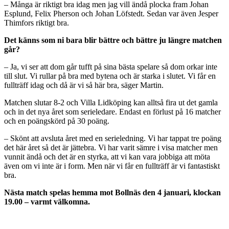
– Många är riktigt bra idag men jag vill ändå plocka fram Johan
Esplund, Felix Pherson och Johan Löfstedt. Sedan var även Jesper
Thimfors riktigt bra.
Det känns som ni bara blir bättre och bättre ju längre matchen
går?
– Ja, vi ser att dom går tufft på sina bästa spelare så dom orkar inte
till slut. Vi rullar på bra med bytena och är starka i slutet. Vi får en
fullträff idag och då är vi så här bra, säger Martin.
Matchen slutar 8-2 och Villa Lidköping kan alltså fira ut det gamla
och in det nya året som serieledare. Endast en förlust på 16 matcher
och en poängskörd på 30 poäng.
– Skönt att avsluta året med en serieledning. Vi har tappat tre poäng
det här året så det är jättebra. Vi har varit sämre i visa matcher men
vunnit ändå och det är en styrka, att vi kan vara jobbiga att möta
även om vi inte är i form. Men när vi får en fullträff är vi fantastiskt
bra.
Nästa match spelas hemma mot Bollnäs den 4 januari, klockan
19.00 – varmt välkomna.