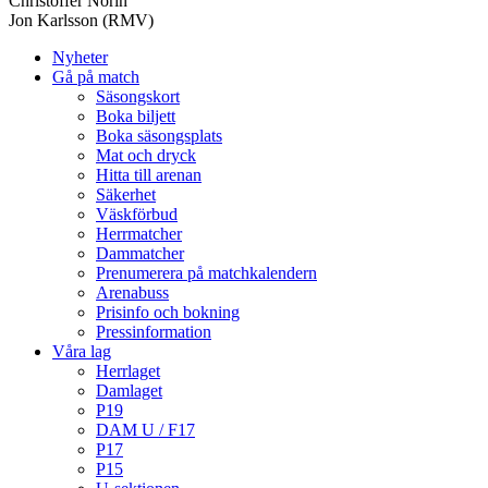
Christoffer Norin
Jon Karlsson (RMV)
Nyheter
Gå på match
Säsongskort
Boka biljett
Boka säsongsplats
Mat och dryck
Hitta till arenan
Säkerhet
Väskförbud
Herrmatcher
Dammatcher
Prenumerera på matchkalendern
Arenabuss
Prisinfo och bokning
Pressinformation
Våra lag
Herrlaget
Damlaget
P19
DAM U / F17
P17
P15