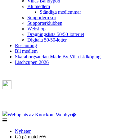
Villas Bandypod
Bli medlem
Ständiga medlemmar
Supporterresor
Supporterklubben
Webshop
Dragningslista 50/50-lotteriet
Digitala 50/50-lotter
Restaurang
Bli medlem
Skaraborgsandan Made By Villa Lidköping
Lischcupen 2026
Nyheter
Gå på match