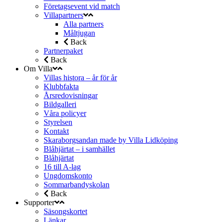
Företagsevent vid match
Villapartners
Alla partners
Måltjugan
Back
Partnerpaket
Back
Om Villa
Villas histora – år för år
Klubbfakta
Årsredovisningar
Bildgalleri
Våra policyer
Styrelsen
Kontakt
Skaraborgsandan made by Villa Lidköping
Blåhjärtat – i samhället
Blåhjärtat
16 till A-lag
Ungdomskonto
Sommarbandyskolan
Back
Supporter
Säsongskortet
Länkar