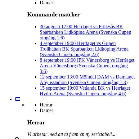
Damer
Kommande matcher
30 augusti
17:00
Herrlaget vs Frillesås BK
Sparbanken Lidköping Arena (Svenska Cupen
omgång 1:6)
4 september
19:00
Herrlaget vs Gripen
Trollhättan BK
Sparbanken Lidköping Arena
(Svenska Cupen, omgång 2:6)
8 september
19:00
IFK Vänersborg vs Herrlaget
Arena Vänersborg (Svenska Cupen, omgång
3:6)
12 september
13:00
Mölndal DAM vs Damlaget
Åby isstadion (Svenska Cupen, omgång 1:3)
15 september
19:00
Vetlanda BK vs Herrlaget
Hydro Arena (Svenska Cupen, omgång 4:6)
Herrar
Damer
Herrar
Vi arbetar med att ta fram en ny serietabell...