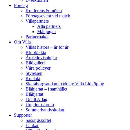
U-sektionen
Företag
Konferens & möten
Företagsevent vid match
Villapartners
Alla partners
Måltjugan
Partnerpaket
Om Villa
Villas histora – år för år
Klubbfakta
Årsredovisningar
Bildgalleri
Våra policyer
Styrelsen
Kontakt
Skaraborgsandan made by Villa Lidköping
Blåhjärtat – i samhället
Blåhjärtat
16 till A-lag
Ungdomskonto
Sommarbandyskolan
Supporter
Säsongskortet
Länkar