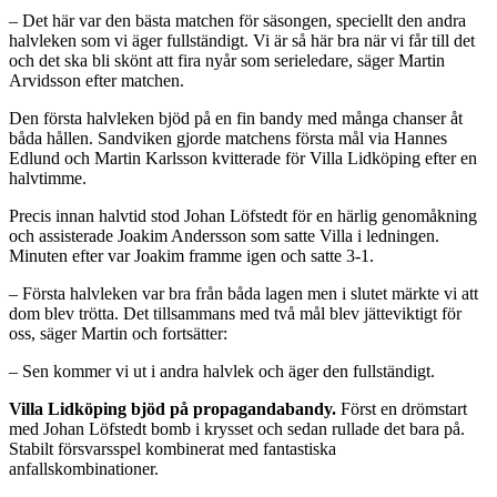
– Det här var den bästa matchen för säsongen, speciellt den andra
halvleken som vi äger fullständigt. Vi är så här bra när vi får till det
och det ska bli skönt att fira nyår som serieledare, säger Martin
Arvidsson efter matchen.
Den första halvleken bjöd på en fin bandy med många chanser åt
båda hållen. Sandviken gjorde matchens första mål via Hannes
Edlund och Martin Karlsson kvitterade för Villa Lidköping efter en
halvtimme.
Precis innan halvtid stod Johan Löfstedt för en härlig genomåkning
och assisterade Joakim Andersson som satte Villa i ledningen.
Minuten efter var Joakim framme igen och satte 3-1.
– Första halvleken var bra från båda lagen men i slutet märkte vi att
dom blev trötta. Det tillsammans med två mål blev jätteviktigt för
oss, säger Martin och fortsätter:
– Sen kommer vi ut i andra halvlek och äger den fullständigt.
Villa Lidköping bjöd på propagandabandy.
Först en drömstart
med Johan Löfstedt bomb i krysset och sedan rullade det bara på.
Stabilt försvarsspel kombinerat med fantastiska
anfallskombinationer.