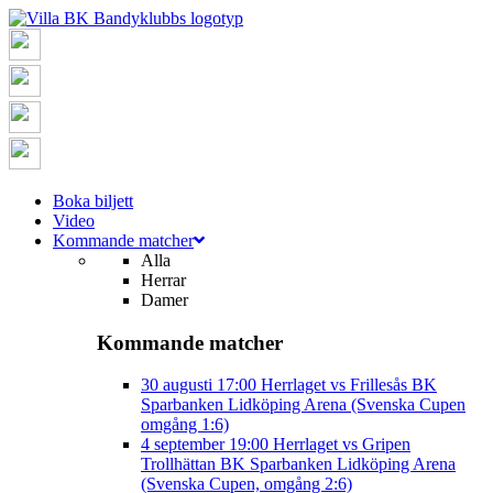
Boka biljett
Video
Kommande matcher
Alla
Herrar
Damer
Kommande matcher
30 augusti
17:00
Herrlaget vs Frillesås BK
Sparbanken Lidköping Arena (Svenska Cupen
omgång 1:6)
4 september
19:00
Herrlaget vs Gripen
Trollhättan BK
Sparbanken Lidköping Arena
(Svenska Cupen, omgång 2:6)