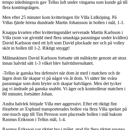
tempo inledningsvis gav Tellus luft under vingarna som kunde gå till
flera kontringslägen.
Men efter 25 minuter kom kvitteringen för Villa Lidköping. På
Villas fjärde hörna dundrade Martin Johansson in bollen i mål, 1-1.
Knappa kvarten efter kvitteringsmålet serverade Martin Karlsson i
Villa (som var givmild med flera smaskiga passningar under kvällen)
David Karlsson med ett lyft som David plockade ner och på volley
sköt in bollen till 1-2. Riktigt snyggt!
Målmaskinen David Karlsson fortsatte sitt målskytte genom att strax
innan halvtid sätt 1-3 vilket blev halvtidsresultatet.
-Tellus är ganska bra defensivt när dom är med i matchen och de
lägen dom får skapar vi på något vis åt dom. Vi sätter lite svåra
passningar som dom bryter och skapar halvlägen. Men det tycker
jag vi ändrade på ganska snabbt. Vi äger och kontrollerar matchen i
80 minuter, fortsätter Johan.
Andra halvlek började Villa mer aggressivt. Efter ett riktigt fint
förarbete av Esplund transporterades bollen via flera Villa spelare på
one-touch upp till Tim Persson som placerade bollen i mål bakom
Rasmus Eriksson i Tellus mål, 1-4.
Rasmus Eriksson var riktigt bra i målet, stod för flera riktigt snygga