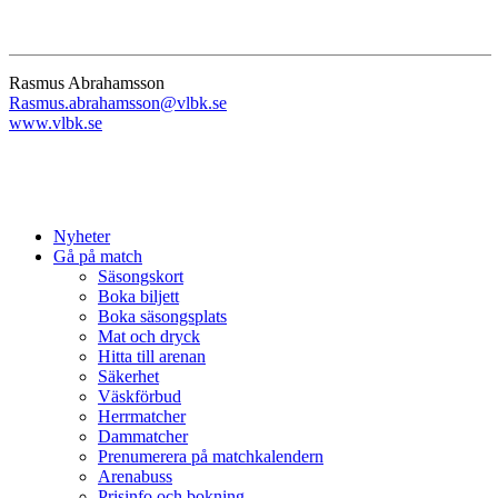
Rasmus Abrahamsson
Rasmus.abrahamsson@vlbk.se
www.vlbk.se
Nyheter
Gå på match
Säsongskort
Boka biljett
Boka säsongsplats
Mat och dryck
Hitta till arenan
Säkerhet
Väskförbud
Herrmatcher
Dammatcher
Prenumerera på matchkalendern
Arenabuss
Prisinfo och bokning