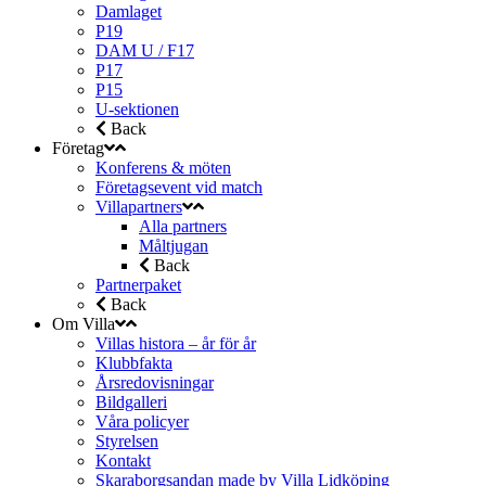
Damlaget
P19
DAM U / F17
P17
P15
U-sektionen
Back
Företag
Konferens & möten
Företagsevent vid match
Villapartners
Alla partners
Måltjugan
Back
Partnerpaket
Back
Om Villa
Villas histora – år för år
Klubbfakta
Årsredovisningar
Bildgalleri
Våra policyer
Styrelsen
Kontakt
Skaraborgsandan made by Villa Lidköping