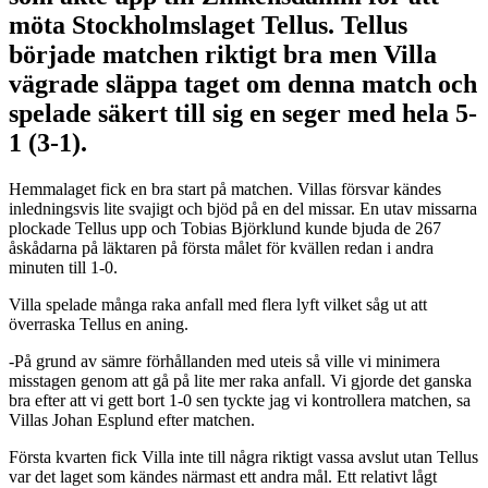
möta Stockholmslaget Tellus. Tellus
började matchen riktigt bra men Villa
vägrade släppa taget om denna match och
spelade säkert till sig en seger med hela 5-
1 (3-1).
Hemmalaget fick en bra start på matchen. Villas försvar kändes
inledningsvis lite svajigt och bjöd på en del missar. En utav missarna
plockade Tellus upp och Tobias Björklund kunde bjuda de 267
åskådarna på läktaren på första målet för kvällen redan i andra
minuten till 1-0.
Villa spelade många raka anfall med flera lyft vilket såg ut att
överraska Tellus en aning.
-På grund av sämre förhållanden med uteis så ville vi minimera
misstagen genom att gå på lite mer raka anfall. Vi gjorde det ganska
bra efter att vi gett bort 1-0 sen tyckte jag vi kontrollera matchen, sa
Villas Johan Esplund efter matchen.
Första kvarten fick Villa inte till några riktigt vassa avslut utan Tellus
var det laget som kändes närmast ett andra mål. Ett relativt lågt