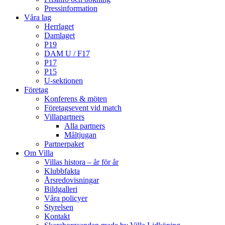
Pressinformation
Våra lag
Herrlaget
Damlaget
P19
DAM U / F17
P17
P15
U-sektionen
Företag
Konferens & möten
Företagsevent vid match
Villapartners
Alla partners
Måltjugan
Partnerpaket
Om Villa
Villas histora – år för år
Klubbfakta
Årsredovisningar
Bildgalleri
Våra policyer
Styrelsen
Kontakt