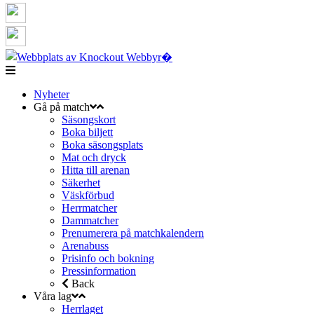
Nyheter
Gå på match
Säsongskort
Boka biljett
Boka säsongsplats
Mat och dryck
Hitta till arenan
Säkerhet
Väskförbud
Herrmatcher
Dammatcher
Prenumerera på matchkalendern
Arenabuss
Prisinfo och bokning
Pressinformation
Back
Våra lag
Herrlaget