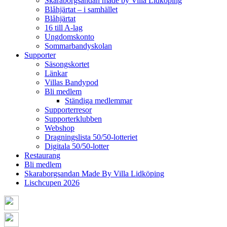
Skaraborgsandan made by Villa Lidköping
Blåhjärtat – i samhället
Blåhjärtat
16 till A-lag
Ungdomskonto
Sommarbandyskolan
Supporter
Säsongskortet
Länkar
Villas Bandypod
Bli medlem
Ständiga medlemmar
Supporterresor
Supporterklubben
Webshop
Dragningslista 50/50-lotteriet
Digitala 50/50-lotter
Restaurang
Bli medlem
Skaraborgsandan Made By Villa Lidköping
Lischcupen 2026