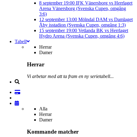
8 september
19:00
IFK Vänersborg vs Herrlaget
Arena Vänersborg (Svenska Cupen, omgång
3:6)
12 september
13:00
Mölndal DAM vs Damlaget
Åby isstadion (Svenska Cupen, omgång 1:3)
15 september
19:00
Vetlanda BK vs Herrlaget
Hydro Arena (Svenska Cupen, omgång 4:6)
Tabell
Herrar
Damer
Herrar
Vi arbetar med att ta fram en ny serietabell...
Alla
Herrar
Damer
Kommande matcher