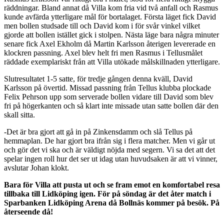
räddningar. Bland annat då Villa kom fria vid två anfall och Rasmus
kunde avfärda ytterligare mål för bortalaget. Första läget fick David
men bollen studsade till och David kom i för svår vinkel vilket
gjorde att bollen istället gick i stolpen. Nästa läge bara några minuter
senare fick Axel Ekholm då Martin Karlsson återigen levererade en
klockren passning. Axel blev helt fri men Rasmus i Tellusmålet
räddade exemplariskt från att Villa utökade målskillnaden ytterligare.
Slutresultatet 1-5 satte, för tredje gången denna kväll, David
Karlsson på övertid. Missad passning från Tellus klubba plockade
Felix Pehrson upp som serverade bollen vidare till David som blev
fri på högerkanten och så klart inte missade utan satte bollen där den
skall sitta.
-Det är bra gjort att gå in på Zinkensdamm och slå Tellus på
hemmaplan. De har gjort bra ifrån sig i flera matcher. Men vi går ut
och gör det vi ska och är väldigt nöjda med segern. Vi sa det att det
spelar ingen roll hur det ser ut idag utan huvudsaken är att vi vinner,
avslutar Johan klokt.
Bara för Villa att pusta ut och se fram emot en komfortabel resa
tillbaka till Lidköping igen. För på söndag är det åter match i
Sparbanken Lidköping Arena då Bollnäs kommer på besök. På
återseende då!