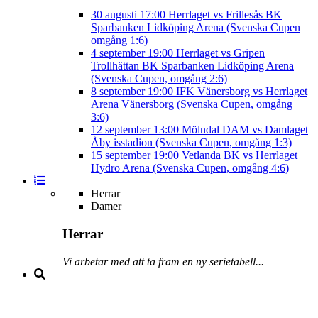
30 augusti
17:00
Herrlaget vs Frillesås BK
Sparbanken Lidköping Arena (Svenska Cupen
omgång 1:6)
4 september
19:00
Herrlaget vs Gripen
Trollhättan BK
Sparbanken Lidköping Arena
(Svenska Cupen, omgång 2:6)
8 september
19:00
IFK Vänersborg vs Herrlaget
Arena Vänersborg (Svenska Cupen, omgång
3:6)
12 september
13:00
Mölndal DAM vs Damlaget
Åby isstadion (Svenska Cupen, omgång 1:3)
15 september
19:00
Vetlanda BK vs Herrlaget
Hydro Arena (Svenska Cupen, omgång 4:6)
Herrar
Damer
Herrar
Vi arbetar med att ta fram en ny serietabell...