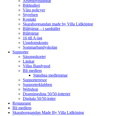
Årsredovisningar
Bildgalleri
Våra policyer
Styrelsen
Kontakt
Skaraborgsandan made by Villa Lidköping
Blåhjärtat – i samhället
Blåhjärtat
16 till A-lag
Ungdomskonto
Sommarbandyskolan
Supporter
Säsongskortet
Länkar
Villas Bandypod
Bli medlem
Ständiga medlemmar
Supporterresor
Supporterklubben
Webshop
Dragningslista 50/50-lotteriet
Digitala 50/50-lotter
Restaurang
Bli medlem
Skaraborgsandan Made By Villa Lidköping