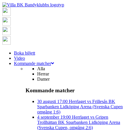
Boka biljett
Video
Kommande matcher
Alla
Herrar
Damer
Kommande matcher
30 augusti
17:00
Herrlaget vs Frillesås BK
Sparbanken Lidköping Arena (Svenska Cupen
omgång 1:6)
4 september
19:00
Herrlaget vs Gripen
Trollhättan BK
Sparbanken Lidköping Arena
(Svenska Cupen, omgång 2:6)