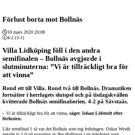
Förlust borta mot Bollnäs
10 mars 2020 20:00
4-2 (3-1)
Villa Lidköping föll i den andra
semifinalen – Bollnäs avgjorde i
slutminuterna: ”Vi är tillräckligt bra för
att vinna”
Rond ett till Villa. Rond två till Bollnäs. Dramatiken
fortsätter i herrlagets slutspel och på tisdagskvällen
kvitterade Bollnäs semifinalserien. 4-2 på Sävstaås.
– Vi är tillräckligt bra för att vinna,
säger Johan Löfstedt efter
förlusten.
Likt semifinal 1 så var det Bollnäs som tog ledningen. Oskar Westh
petade in 1-0 på passning av Per Hellmyrs i en inledning som