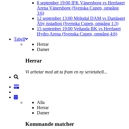
8 september
19:00
IFK Vänersborg vs Herrlaget
Arena Vänersborg (Svenska Cupen, omgång
3:6)
12 september
13:00
Mölndal DAM vs Damlaget
Åby isstadion (Svenska Cupen, omgång 1:3)
15 september
19:00
Vetlanda BK vs Herrlaget
Hydro Arena (Svenska Cupen, omgång 4:6)
Tabell
Herrar
Damer
Herrar
Vi arbetar med att ta fram en ny serietabell...
Alla
Herrar
Damer
Kommande matcher