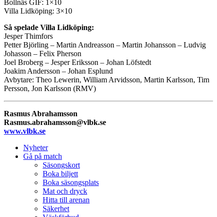
Bollnäs GIF: 1×10
Villa Lidköping: 3×10
Så spelade Villa Lidköping:
Jesper Thimfors
Petter Björling – Martin Andreasson – Martin Johansson – Ludvig
Johasson – Felix Pherson
Joel Broberg – Jesper Eriksson – Johan Löfstedt
Joakim Andersson – Johan Esplund
Avbytare: Theo Lewerin, William Arvidsson, Martin Karlsson, Tim
Persson, Jon Karlsson (RMV)
Rasmus Abrahamsson
Rasmus.abrahamsson@vlbk.se
www.vlbk.se
Nyheter
Gå på match
Säsongskort
Boka biljett
Boka säsongsplats
Mat och dryck
Hitta till arenan
Säkerhet