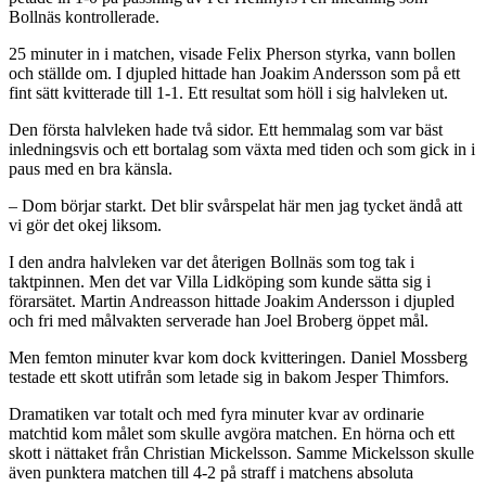
Bollnäs kontrollerade.
25 minuter in i matchen, visade Felix Pherson styrka, vann bollen
och ställde om. I djupled hittade han Joakim Andersson som på ett
fint sätt kvitterade till 1-1. Ett resultat som höll i sig halvleken ut.
Den första halvleken hade två sidor. Ett hemmalag som var bäst
inledningsvis och ett bortalag som växta med tiden och som gick in i
paus med en bra känsla.
– Dom börjar starkt. Det blir svårspelat här men jag tycket ändå att
vi gör det okej liksom.
I den andra halvleken var det återigen Bollnäs som tog tak i
taktpinnen. Men det var Villa Lidköping som kunde sätta sig i
förarsätet. Martin Andreasson hittade Joakim Andersson i djupled
och fri med målvakten serverade han Joel Broberg öppet mål.
Men femton minuter kvar kom dock kvitteringen. Daniel Mossberg
testade ett skott utifrån som letade sig in bakom Jesper Thimfors.
Dramatiken var totalt och med fyra minuter kvar av ordinarie
matchtid kom målet som skulle avgöra matchen. En hörna och ett
skott i nättaket från Christian Mickelsson. Samme Mickelsson skulle
även punktera matchen till 4-2 på straff i matchens absoluta