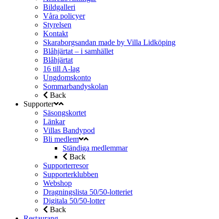
Bildgalleri
Våra policyer
Styrelsen
Kontakt
Skaraborgsandan made by Villa Lidköping
Blåhjärtat – i samhället
Blåhjärtat
16 till A-lag
Ungdomskonto
Sommarbandyskolan
Back
Supporter
Säsongskortet
Länkar
Villas Bandypod
Bli medlem
Ständiga medlemmar
Back
Supporterresor
Supporterklubben
Webshop
Dragningslista 50/50-lotteriet
Digitala 50/50-lotter
Back
Restaurang