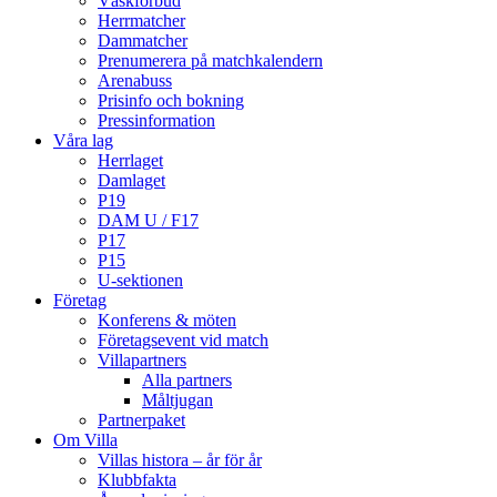
Väskförbud
Herrmatcher
Dammatcher
Prenumerera på matchkalendern
Arenabuss
Prisinfo och bokning
Pressinformation
Våra lag
Herrlaget
Damlaget
P19
DAM U / F17
P17
P15
U-sektionen
Företag
Konferens & möten
Företagsevent vid match
Villapartners
Alla partners
Måltjugan
Partnerpaket
Om Villa
Villas histora – år för år
Klubbfakta