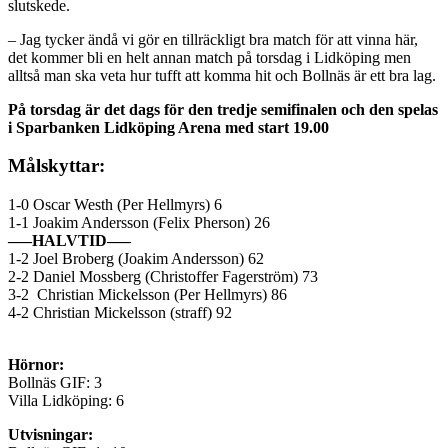
slutskede.
– Jag tycker ändå vi gör en tillräckligt bra match för att vinna här,
det kommer bli en helt annan match på torsdag i Lidköping men
alltså man ska veta hur tufft att komma hit och Bollnäs är ett bra lag.
På torsdag är det dags för den tredje semifinalen och den spelas
i Sparbanken Lidköping Arena med start 19.00
Målskyttar:
1-0 Oscar Westh (Per Hellmyrs) 6
1-1 Joakim Andersson (Felix Pherson) 26
—–HALVTID—–
1-2 Joel Broberg (Joakim Andersson) 62
2-2 Daniel Mossberg (Christoffer Fagerström) 73
3-2 Christian Mickelsson (Per Hellmyrs) 86
4-2 Christian Mickelsson (straff) 92
Hörnor:
Bollnäs GIF: 3
Villa Lidköping: 6
Utvisningar: