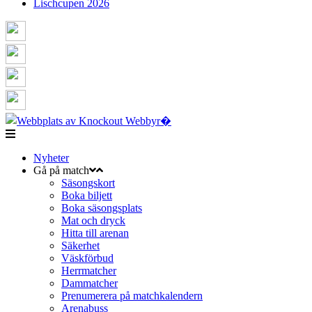
Lischcupen 2026
Nyheter
Gå på match
Säsongskort
Boka biljett
Boka säsongsplats
Mat och dryck
Hitta till arenan
Säkerhet
Väskförbud
Herrmatcher
Dammatcher
Prenumerera på matchkalendern
Arenabuss