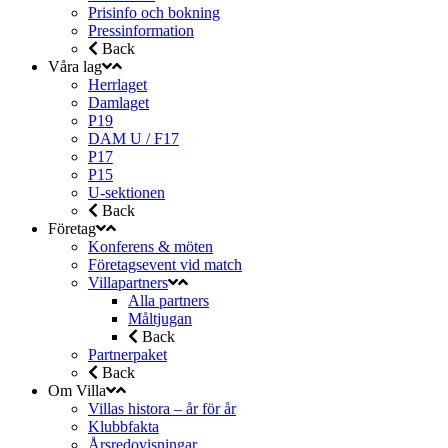
Prisinfo och bokning
Pressinformation
Back
Våra lag
Herrlaget
Damlaget
P19
DAM U / F17
P17
P15
U-sektionen
Back
Företag
Konferens & möten
Företagsevent vid match
Villapartners
Alla partners
Måltjugan
Back
Partnerpaket
Back
Om Villa
Villas histora – år för år
Klubbfakta
Årsredovisningar