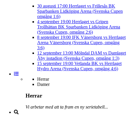
30 augusti
17:00
Herrlaget vs Frillesås BK
Sparbanken Lidköping Arena (Svenska Cupen
omgång 1:6)
4 september
19:00
Herrlaget vs Gripen
Trollhättan BK
Sparbanken Lidköping Arena
(Svenska Cupen, omgång 2:6)
8 september
19:00
IFK Vänersborg vs Herrlaget
Arena Vänersborg (Svenska Cupen, omgång
3:6)
12 september
13:00
Mölndal DAM vs Damlaget
Åby isstadion (Svenska Cupen, omgång 1:3)
15 september
19:00
Vetlanda BK vs Herrlaget
Hydro Arena (Svenska Cupen, omgång 4:6)
Herrar
Damer
Herrar
Vi arbetar med att ta fram en ny serietabell...