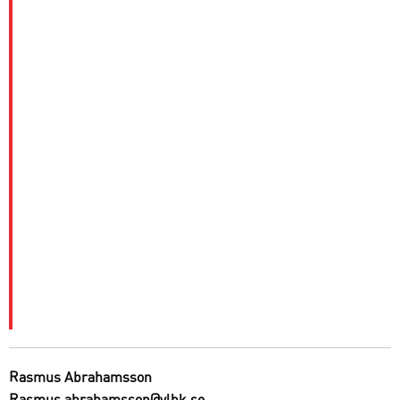
Villa Lidköping BK: 3×10
Publiksiffra: 786
Digital 50/50-lott: B26 (1400kr)
Truppen:
Jesper Thimfors
Felix Pherson – Martin Andreasson – Martin
Hammarberg – Ludvig Johansson – Erik Säfström
Martin Karlsson (K) – Petter Björling
Johan Löfstedt – Christoffer Edlund – Joel Broberg
Avbytare
: Tim Persson, Gustav Friman, Tobias
Augustsson, Anton Johansson (RMV)
Rasmus Abrahamsson
Rasmus.abrahamsson@vlbk.se