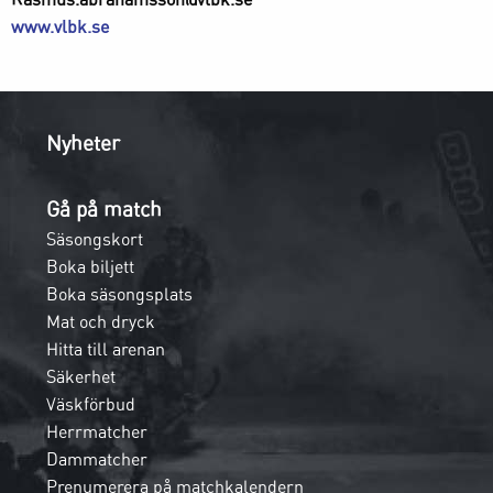
www.vlbk.se
Nyheter
Gå på match
Säsongskort
Boka biljett
Boka säsongsplats
Mat och dryck
Hitta till arenan
Säkerhet
Väskförbud
Herrmatcher
Dammatcher
Prenumerera på matchkalendern