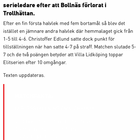
serieledare efter att Bollnäs förlorat i
Trollhättan.
Efter en fin första halvlek med fem bortamål så blev det
istället en jämnare andra halvlek där hemmalaget gick från
1-5 till 4-6. Christoffer Edlund satte dock punkt för
tillställningen när han satte 4-7 på straff. Matchen slutade 5-
7 och de två poängen betyder att Villa Lidköping toppar
Elitserien efter 10 omgångar.
Texten uppdateras.
MATCHFAKTA:
LAGUPPSTÄLLNING / MATCHFAKTA
0-1 Christoffer Edlund (Felix Pherson) 2
0-2 Martin Andreasson hörna 10
1-2 Axel Ekholm 19