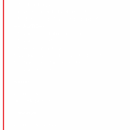
1-3 Joel Broberg 21
1-4 Gustav Friman (Felix Pherson) 30
1-5 Johan Löfstedt (Christoffer Edlund) 38
—–HALVTID—-
2-5 Emil Fedorov (Filip Bringe) 47
3-5 Emil Fedorov 65
3-6 Gustav Friman (Erik Säfström) 67
4-6 Joakim Carlström (Pontus Blomberg) 77
4-7 Christoffer Edlund (straff) 86
5-7 Emil Fedorov 90
Hörnor:
Vetlanda BK: 9
Villa Lidköping BK: 11
Utvisningar
:
Vetlanda BK: 1×5 / 2×10