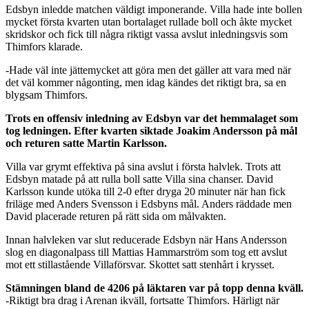
Edsbyn inledde matchen väldigt imponerande. Villa hade inte bollen
mycket första kvarten utan bortalaget rullade boll och åkte mycket
skridskor och fick till några riktigt vassa avslut inledningsvis som
Thimfors klarade.
-Hade väl inte jättemycket att göra men det gäller att vara med när
det väl kommer någonting, men idag kändes det riktigt bra, sa en
blygsam Thimfors.
Trots en offensiv inledning av Edsbyn var det hemmalaget som
tog ledningen. Efter kvarten siktade Joakim Andersson på mål
och returen satte Martin Karlsson.
Villa var grymt effektiva på sina avslut i första halvlek. Trots att
Edsbyn matade på att rulla boll satte Villa sina chanser. David
Karlsson kunde utöka till 2-0 efter dryga 20 minuter när han fick
friläge med Anders Svensson i Edsbyns mål. Anders räddade men
David placerade returen på rätt sida om målvakten.
Innan halvleken var slut reducerade Edsbyn när Hans Andersson
slog en diagonalpass till Mattias Hammarström som tog ett avslut
mot ett stillastående Villaförsvar. Skottet satt stenhårt i krysset.
Stämningen bland de 4206 på läktaren var på topp denna kväll.
-Riktigt bra drag i Arenan ikväll, fortsatte Thimfors. Härligt när