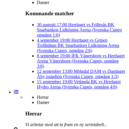
Damer
Kommande matcher
30 augusti
17:00
Herrlaget vs Frillesås BK
Sparbanken Lidköping Arena (Svenska Cupen
omgång 1:6)
4 september
19:00
Herrlaget vs Gripen
Trollhättan BK
Sparbanken Lidköping Arena
(Svenska Cupen, omgång 2:6)
8 september
19:00
IFK Vänersborg vs Herrlaget
Arena Vänersborg (Svenska Cupen, omgång
3:6)
12 september
13:00
Mölndal DAM vs Damlaget
Åby isstadion (Svenska Cupen, omgång 1:3)
15 september
19:00
Vetlanda BK vs Herrlaget
Hydro Arena (Svenska Cupen, omgång 4:6)
Herrar
Damer
Herrar
Vi arbetar med att ta fram en ny serietabell...