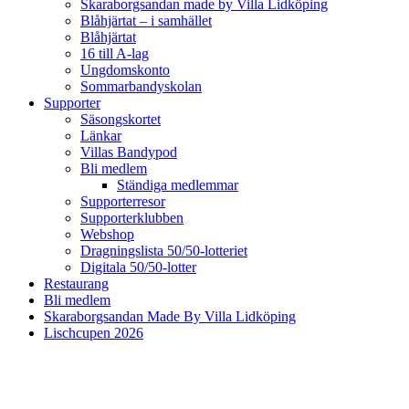
Skaraborgsandan made by Villa Lidköping
Blåhjärtat – i samhället
Blåhjärtat
16 till A-lag
Ungdomskonto
Sommarbandyskolan
Supporter
Säsongskortet
Länkar
Villas Bandypod
Bli medlem
Ständiga medlemmar
Supporterresor
Supporterklubben
Webshop
Dragningslista 50/50-lotteriet
Digitala 50/50-lotter
Restaurang
Bli medlem
Skaraborgsandan Made By Villa Lidköping
Lischcupen 2026