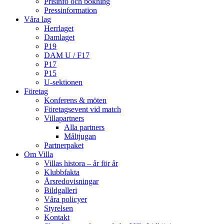
Prisinfo och bokning
Pressinformation
Våra lag
Herrlaget
Damlaget
P19
DAM U / F17
P17
P15
U-sektionen
Företag
Konferens & möten
Företagsevent vid match
Villapartners
Alla partners
Måltjugan
Partnerpaket
Om Villa
Villas histora – år för år
Klubbfakta
Årsredovisningar
Bildgalleri
Våra policyer
Styrelsen
Kontakt