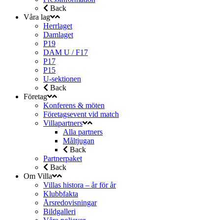
Back
Våra lag
Herrlaget
Damlaget
P19
DAM U / F17
P17
P15
U-sektionen
Back
Företag
Konferens & möten
Företagsevent vid match
Villapartners
Alla partners
Måltjugan
Back
Partnerpaket
Back
Om Villa
Villas histora – år för år
Klubbfakta
Årsredovisningar
Bildgalleri