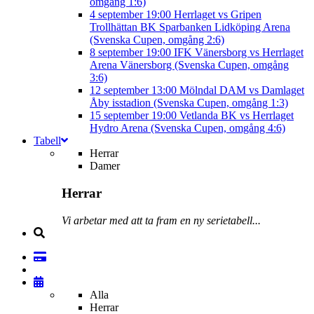
omgång 1:6)
4 september
19:00
Herrlaget vs Gripen
Trollhättan BK
Sparbanken Lidköping Arena
(Svenska Cupen, omgång 2:6)
8 september
19:00
IFK Vänersborg vs Herrlaget
Arena Vänersborg (Svenska Cupen, omgång
3:6)
12 september
13:00
Mölndal DAM vs Damlaget
Åby isstadion (Svenska Cupen, omgång 1:3)
15 september
19:00
Vetlanda BK vs Herrlaget
Hydro Arena (Svenska Cupen, omgång 4:6)
Tabell
Herrar
Damer
Herrar
Vi arbetar med att ta fram en ny serietabell...
Alla
Herrar