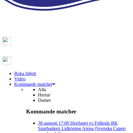
Boka biljett
Video
Kommande matcher
Alla
Herrar
Damer
Kommande matcher
30 augusti
17:00
Herrlaget vs Frillesås BK
Sparbanken Lidköping Arena (Svenska Cupen