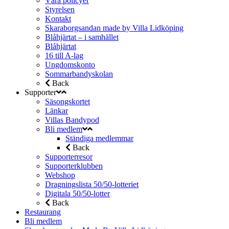
Våra policyer
Styrelsen
Kontakt
Skaraborgsandan made by Villa Lidköping
Blåhjärtat – i samhället
Blåhjärtat
16 till A-lag
Ungdomskonto
Sommarbandyskolan
Back
Supporter
Säsongskortet
Länkar
Villas Bandypod
Bli medlem
Ständiga medlemmar
Back
Supporterresor
Supporterklubben
Webshop
Dragningslista 50/50-lotteriet
Digitala 50/50-lotter
Back
Restaurang
Bli medlem