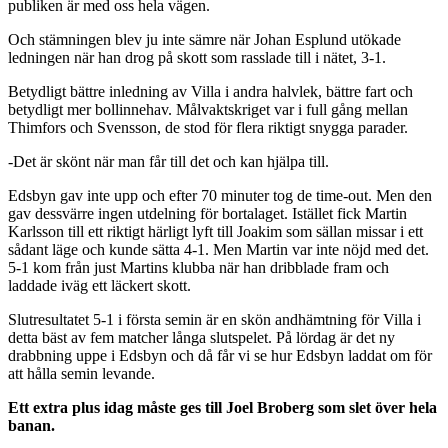
publiken är med oss hela vägen.
Och stämningen blev ju inte sämre när Johan Esplund utökade
ledningen när han drog på skott som rasslade till i nätet, 3-1.
Betydligt bättre inledning av Villa i andra halvlek, bättre fart och
betydligt mer bollinnehav. Målvaktskriget var i full gång mellan
Thimfors och Svensson, de stod för flera riktigt snygga parader.
-Det är skönt när man får till det och kan hjälpa till.
Edsbyn gav inte upp och efter 70 minuter tog de time-out. Men den
gav dessvärre ingen utdelning för bortalaget. Istället fick Martin
Karlsson till ett riktigt härligt lyft till Joakim som sällan missar i ett
sådant läge och kunde sätta 4-1. Men Martin var inte nöjd med det.
5-1 kom från just Martins klubba när han dribblade fram och
laddade iväg ett läckert skott.
Slutresultatet 5-1 i första semin är en skön andhämtning för Villa i
detta bäst av fem matcher långa slutspelet. På lördag är det ny
drabbning uppe i Edsbyn och då får vi se hur Edsbyn laddat om för
att hålla semin levande.
Ett extra plus idag måste ges till Joel Broberg som slet över hela
banan.