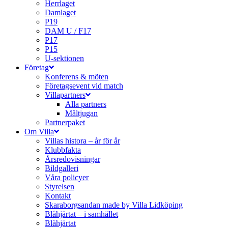
Herrlaget
Damlaget
P19
DAM U / F17
P17
P15
U-sektionen
Företag
Konferens & möten
Företagsevent vid match
Villapartners
Alla partners
Måltjugan
Partnerpaket
Om Villa
Villas histora – år för år
Klubbfakta
Årsredovisningar
Bildgalleri
Våra policyer
Styrelsen
Kontakt
Skaraborgsandan made by Villa Lidköping
Blåhjärtat – i samhället
Blåhjärtat