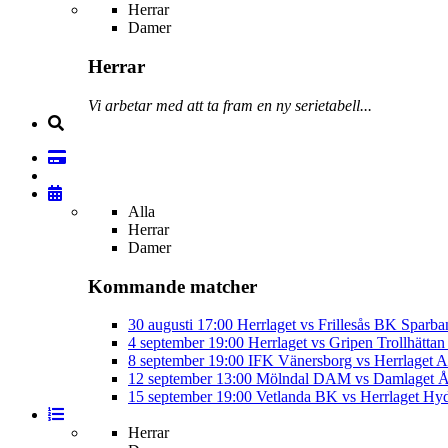
Herrar
Damer
Herrar
Vi arbetar med att ta fram en ny serietabell...
Alla
Herrar
Damer
Kommande matcher
30 augusti
17:00
Herrlaget vs Frillesås BK
Sparba
4 september
19:00
Herrlaget vs Gripen Trollhätt
8 september
19:00
IFK Vänersborg vs Herrlaget
A
12 september
13:00
Mölndal DAM vs Damlaget
Å
15 september
19:00
Vetlanda BK vs Herrlaget
Hyd
Herrar