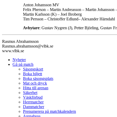
Anton Johansson MV
Felix Pherson – Martin Andreasson – Martin Johansson 
Martin Karlsson (K) – Joel Broberg
Tim Persson – Christoffer Edlund– Alexander Härndahl
Avbytare
: Gustav Nygren (J), Petter Björling, Gustav F
Rasmus Abrahamsson
Rasmus.abrahamsson@vlbk.se
www.vlbk.se
Nyheter
Gå på match
Säsongskort
Boka biljett
Boka säsongsplats
Mat och dryck
Hitta till arenan
Säkerhet
Väskförbud
Herrmatcher
Dammatcher
Prenumerera på matchkalendern
Arenabuss