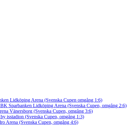
nken Lidköping Arena (Svenska Cupen omgång 1:6)
an BK
Sparbanken Lidköping Arena (Svenska Cupen, omgång 2:6)
rena Vänersborg (Svenska Cupen, omgång 3:6)
by isstadion (Svenska Cupen, omgång 1:3)
ro Arena (Svenska Cupen, omgång 4:6)