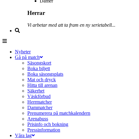
Damer
Herrar
Vi arbetar med att ta fram en ny serietabell...
Nyheter
Gå på match
Säsongskort
Boka biljett
Boka säsongsplats
Mat och dryck
Hitta till arenan
Säkerhet
Väskförbud
Herrmatcher
Dammatcher
Prenumerera på matchkalendern
Arenabuss
Prisinfo och bokning
Pressinformation
Våra lag