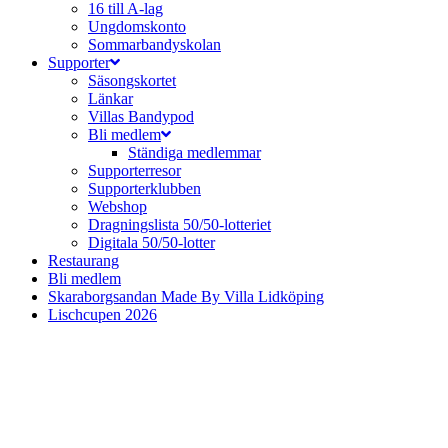
16 till A-lag
Ungdomskonto
Sommarbandyskolan
Supporter
Säsongskortet
Länkar
Villas Bandypod
Bli medlem
Ständiga medlemmar
Supporterresor
Supporterklubben
Webshop
Dragningslista 50/50-lotteriet
Digitala 50/50-lotter
Restaurang
Bli medlem
Skaraborgsandan Made By Villa Lidköping
Lischcupen 2026