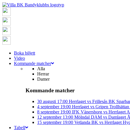
Boka biljett
Video
Kommande matcher
Alla
Herrar
Damer
Kommande matcher
30 augusti
17:00
Herrlaget vs Frillesås BK
Sparba
4 september
19:00
Herrlaget vs Gripen Trollhätt
8 september
19:00
IFK Vänersborg vs Herrlaget
A
12 september
13:00
Mölndal DAM vs Damlaget
Å
15 september
19:00
Vetlanda BK vs Herrlaget
Hyd
Tabell