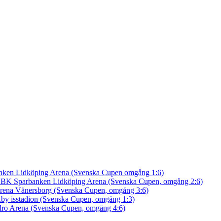
nken Lidköping Arena (Svenska Cupen omgång 1:6)
an BK
Sparbanken Lidköping Arena (Svenska Cupen, omgång 2:6)
rena Vänersborg (Svenska Cupen, omgång 3:6)
by isstadion (Svenska Cupen, omgång 1:3)
ro Arena (Svenska Cupen, omgång 4:6)