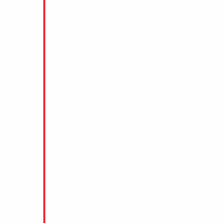
1-0 Tilda Ström
Assist: 11. Sanna Gustafsson
1-1 Charlotte Selbekk (K)
Assist: 44. Kajsa Ericsson
2-1 Ida Friman
Assist: 11. Sanna Gustafsson
2-2 Kajsa Ericsson
Assist: 8. Maja Odén
3-2 Malin Kall
Assist: 78. Viktoria Karlsson
4-2 Tilda Ström
Assist: 94. Matilda Svenler Östh
5-2 Sanna Gustafsson
Assist: 79. Emma Ahlander
—–HALVTID—–
6-2 Ida Friman
Assist: 77. Moa Friman
7-2
Tilda Ström