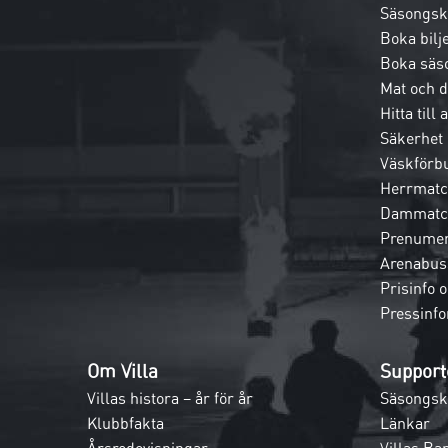
Säsongsk
Boka bilje
Boka säs
Mat och 
Hitta till
Säkerhet
Väskförb
Herrmatc
Dammatc
Prenumer
Arenabus
Prisinfo 
Pressinfo
Om Villa
Support
Villas histora – år för år
Säsongsk
Klubbfakta
Länkar