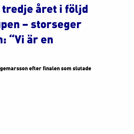
tredje året i följd
upen – storseger
: “Vi är en
gemarsson efter finalen som slutade
idköping vs. Västerås SK)