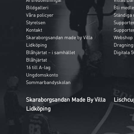
Årsredovisningar
Villas Ba
Bildgalleri
Bli medl
Våra policyer
Ständiga
Styrelsen
Supporte
Kontakt
Supporte
Skaraborgsandan made by Villa
Webshop
Lidköping
Dragnings
Blåhjärtat – i samhället
Digitala 5
Blåhjärtat
16 till A-lag
Ungdomskonto
Sommarbandyskolan
Skaraborgsandan Made By Villa
Lischcu
Lidköping