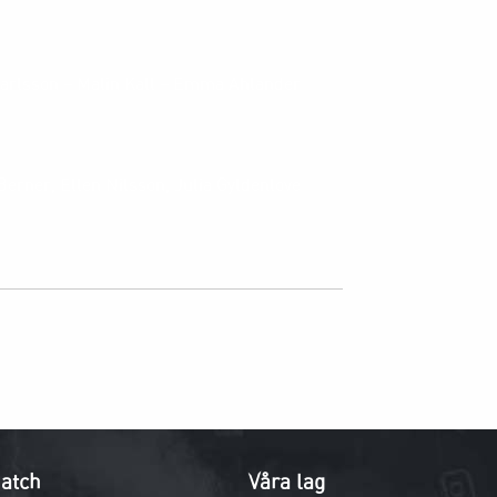
Karlsson – Malin Kall – Emma Ahlander
 Berner, Ellen Nilsson, Julia Gyldenlove
atch
Våra lag