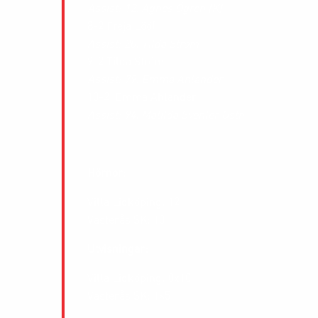
Assist: 12. Agnes Ögren (K)
8-2 Freja Lööf
Assist: 20. Tilda Ström
9-2 Tilda Ström
Assist: 79. Emma Ahlander
10-2 Emma Ahlander
Assist: 94. Matilda Svenler Östh
Hörnor
:
Villa Lidköping: 12
Västerås SK: 10
Utvisningar:
Villa Lidköping: 0x10
Västerås SK: 1×5