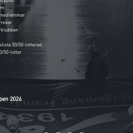
ndypod
em
 medlemmar
rresor
rklubben
lista 50/50-lotteriet
0/50-lotter
pen 2026