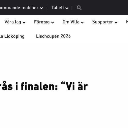
ommande matcher
Tabell
Våra lag
Företag
Om Villa
Supporter
la Lidköping
Lischcupen 2026
s i finalen: “Vi är