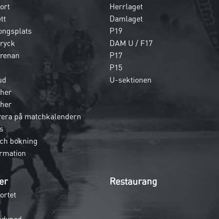
ort
Herrlaget
tt
Damlaget
ongsplats
P19
dryck
DAM U / F17
 arenan
P17
P15
ud
U-sektionen
her
her
era på matchkalendern
s
och bokning
rmation
er
Restaurang
ortet