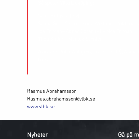
Så spelar Villa Lidköping:
Sofie Millqvist (mv)
Sanna Gustafsson – Frida Wiklund – Viktoria 
Ida Friman– Agnes Ögren (K) – Moa Friman
Tilda Ström – Matilda Svenler
Avbytare
: Julia Wallgren, Freja Lööf (J), Annie
(rmv)
Rasmus Abrahamsson
Rasmus.abrahamsson@vlbk.se
www.vlbk.se
Nyheter
Gå på m