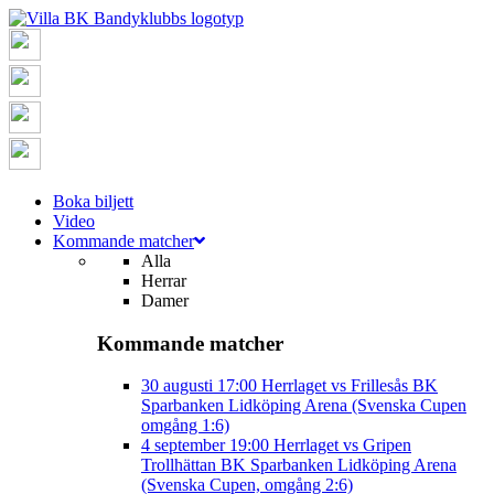
Boka biljett
Video
Kommande matcher
Alla
Herrar
Damer
Kommande matcher
30 augusti
17:00
Herrlaget vs Frillesås BK
Sparbanken Lidköping Arena (Svenska Cupen
omgång 1:6)
4 september
19:00
Herrlaget vs Gripen
Trollhättan BK
Sparbanken Lidköping Arena
(Svenska Cupen, omgång 2:6)