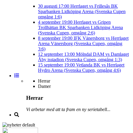
30 augusti
17:00
Herrlaget vs Frillesås BK
Sparbanken Lidköping Arena (Svenska Cupen
omgång 1:6)
4 september
19:00
Herrlaget vs Gripen
Trollhättan BK
Sparbanken Lidköping Arena
(Svenska Cupen, omgång 2:6)
8 september
19:00
IFK Vänersborg vs Herrlaget
Arena Vänersborg (Svenska Cupen, omgång
3:6)
12 september
13:00
Mölndal DAM vs Damlaget
Åby isstadion (Svenska Cupen, omgång 1:3)
15 september
19:00
Vetlanda BK vs Herrlaget
Hydro Arena (Svenska Cupen, omgång 4:6)
Herrar
Damer
Herrar
Vi arbetar med att ta fram en ny serietabell...