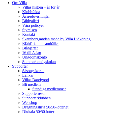
Om Villa
Villas histora – år för år
Klubbfakta
Årsredovisningar
Bildgalleri
Våra policyer
Styrelsen
Kontakt
Skaraborgsandan made by Villa Lidköping
Blåhjärtat – i samhället
Blåhjärtat
16 till A-lag
Ungdomskonto
Sommarbandyskolan
Supporter
Säsongskortet
Länkar
Villas Bandypod
Bli medlem
Ständiga medlemmar
Supporterresor
Supporterklubben
Webshop
Dragningslista 50/50-lotteriet
Digitala 50/50-lotter