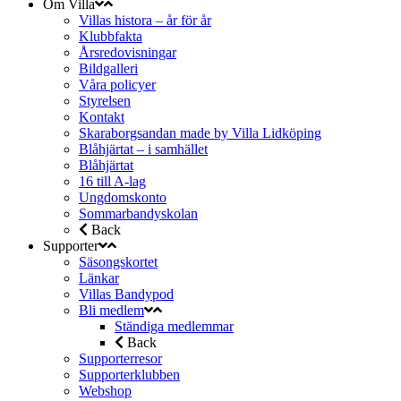
Om Villa
Villas histora – år för år
Klubbfakta
Årsredovisningar
Bildgalleri
Våra policyer
Styrelsen
Kontakt
Skaraborgsandan made by Villa Lidköping
Blåhjärtat – i samhället
Blåhjärtat
16 till A-lag
Ungdomskonto
Sommarbandyskolan
Back
Supporter
Säsongskortet
Länkar
Villas Bandypod
Bli medlem
Ständiga medlemmar
Back
Supporterresor
Supporterklubben
Webshop