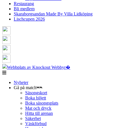
Restaurang
Bli medlem
Skaraborgsandan Made By Villa Lidköping
Lischcupen 2026
Nyheter
Gå på match
Säsongskort
Boka biljett
Boka säsongsplats
Mat och dryck
Hitta till arenan
Säkerhet
Väskförbud