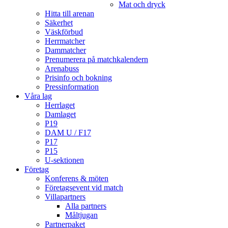
Mat och dryck
Hitta till arenan
Säkerhet
Väskförbud
Herrmatcher
Dammatcher
Prenumerera på matchkalendern
Arenabuss
Prisinfo och bokning
Pressinformation
Våra lag
Herrlaget
Damlaget
P19
DAM U / F17
P17
P15
U-sektionen
Företag
Konferens & möten
Företagsevent vid match
Villapartners
Alla partners
Måltjugan
Partnerpaket