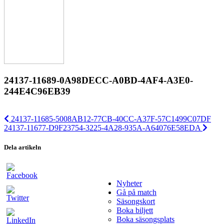
24137-11689-0A98DECC-A0BD-4AF4-A3E0-
244E4C96EB39
24137-11685-5008AB12-77CB-40CC-A37F-57C1499C07DF
24137-11677-D9F23754-3225-4A28-935A-A64076E58EDA
Dela artikeln
Nyheter
Gå på match
Säsongskort
Boka biljett
Boka säsongsplats