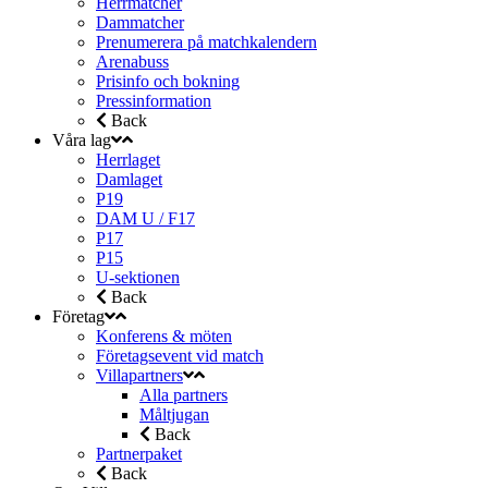
Herrmatcher
Dammatcher
Prenumerera på matchkalendern
Arenabuss
Prisinfo och bokning
Pressinformation
Back
Våra lag
Herrlaget
Damlaget
P19
DAM U / F17
P17
P15
U-sektionen
Back
Företag
Konferens & möten
Företagsevent vid match
Villapartners
Alla partners
Måltjugan
Back
Partnerpaket
Back