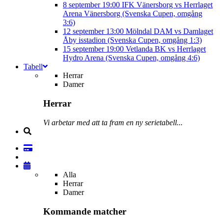
8 september
19:00
IFK Vänersborg vs Herrlaget
Arena Vänersborg (Svenska Cupen, omgång
3:6)
12 september
13:00
Mölndal DAM vs Damlaget
Åby isstadion (Svenska Cupen, omgång 1:3)
15 september
19:00
Vetlanda BK vs Herrlaget
Hydro Arena (Svenska Cupen, omgång 4:6)
Tabell
Herrar
Damer
Herrar
Vi arbetar med att ta fram en ny serietabell...
Alla
Herrar
Damer
Kommande matcher