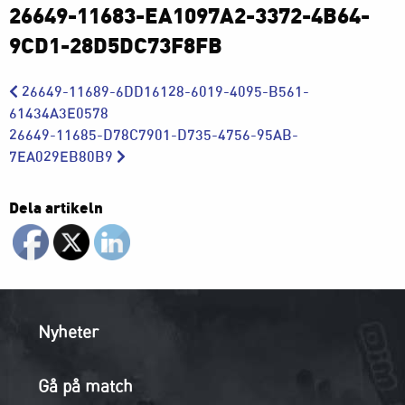
26649-11683-EA1097A2-3372-4B64-
9CD1-28D5DC73F8FB
26649-11689-6DD16128-6019-4095-B561-
61434A3E0578
26649-11685-D78C7901-D735-4756-95AB-
7EA029EB80B9
Dela artikeln
Nyheter
Gå på match