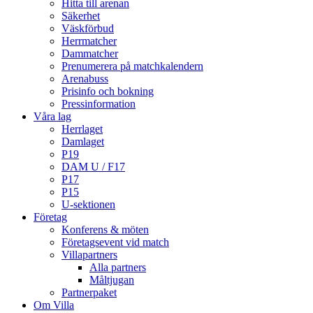
Hitta till arenan
Säkerhet
Väskförbud
Herrmatcher
Dammatcher
Prenumerera på matchkalendern
Arenabuss
Prisinfo och bokning
Pressinformation
Våra lag
Herrlaget
Damlaget
P19
DAM U / F17
P17
P15
U-sektionen
Företag
Konferens & möten
Företagsevent vid match
Villapartners
Alla partners
Måltjugan
Partnerpaket
Om Villa