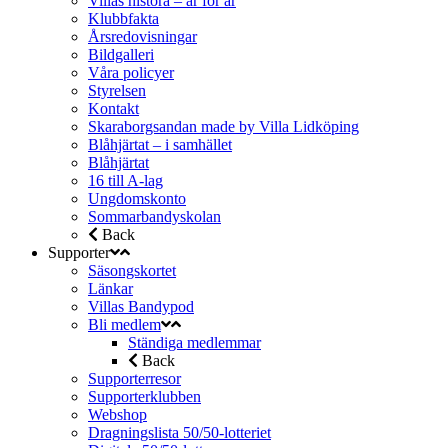
Villas histora – år för år
Klubbfakta
Årsredovisningar
Bildgalleri
Våra policyer
Styrelsen
Kontakt
Skaraborgsandan made by Villa Lidköping
Blåhjärtat – i samhället
Blåhjärtat
16 till A-lag
Ungdomskonto
Sommarbandyskolan
Back
Supporter
Säsongskortet
Länkar
Villas Bandypod
Bli medlem
Ständiga medlemmar
Back
Supporterresor
Supporterklubben
Webshop
Dragningslista 50/50-lotteriet