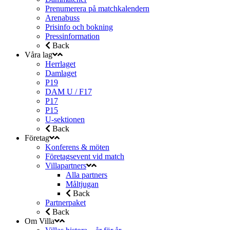
Prenumerera på matchkalendern
Arenabuss
Prisinfo och bokning
Pressinformation
Back
Våra lag
Herrlaget
Damlaget
P19
DAM U / F17
P17
P15
U-sektionen
Back
Företag
Konferens & möten
Företagsevent vid match
Villapartners
Alla partners
Måltjugan
Back
Partnerpaket
Back
Om Villa