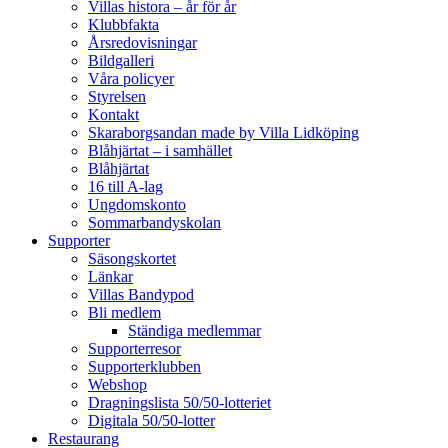
Villas histora – år för år
Klubbfakta
Årsredovisningar
Bildgalleri
Våra policyer
Styrelsen
Kontakt
Skaraborgsandan made by Villa Lidköping
Blåhjärtat – i samhället
Blåhjärtat
16 till A-lag
Ungdomskonto
Sommarbandyskolan
Supporter
Säsongskortet
Länkar
Villas Bandypod
Bli medlem
Ständiga medlemmar
Supporterresor
Supporterklubben
Webshop
Dragningslista 50/50-lotteriet
Digitala 50/50-lotter
Restaurang