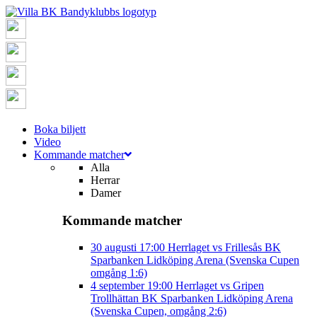
Boka biljett
Video
Kommande matcher
Alla
Herrar
Damer
Kommande matcher
30 augusti
17:00
Herrlaget vs Frillesås BK
Sparbanken Lidköping Arena (Svenska Cupen
omgång 1:6)
4 september
19:00
Herrlaget vs Gripen
Trollhättan BK
Sparbanken Lidköping Arena
(Svenska Cupen, omgång 2:6)