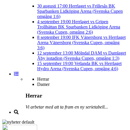
30 augusti
17:00
Herrlaget vs Frillesås BK
Sparbanken Lidköping Arena (Svenska Cupen
omgång 1:6)
4 september
19:00
Herrlaget vs Gripen
Trollhättan BK
Sparbanken Lidköping Arena
(Svenska Cupen, omgång 2:6)
8 september
19:00
IFK Vänersborg vs Herrlaget
Arena Vänersborg (Svenska Cupen, omgång
3:6)
12 september
13:00
Mölndal DAM vs Damlaget
Åby isstadion (Svenska Cupen, omgång 1:3)
15 september
19:00
Vetlanda BK vs Herrlaget
Hydro Arena (Svenska Cupen, omgång 4:6)
Herrar
Damer
Herrar
Vi arbetar med att ta fram en ny serietabell...