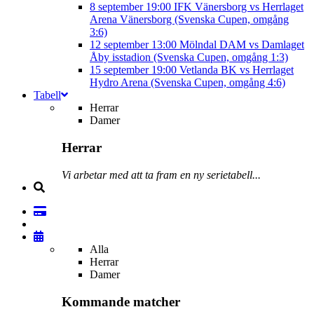
8 september
19:00
IFK Vänersborg vs Herrlaget
Arena Vänersborg (Svenska Cupen, omgång
3:6)
12 september
13:00
Mölndal DAM vs Damlaget
Åby isstadion (Svenska Cupen, omgång 1:3)
15 september
19:00
Vetlanda BK vs Herrlaget
Hydro Arena (Svenska Cupen, omgång 4:6)
Tabell
Herrar
Damer
Herrar
Vi arbetar med att ta fram en ny serietabell...
Alla
Herrar
Damer
Kommande matcher