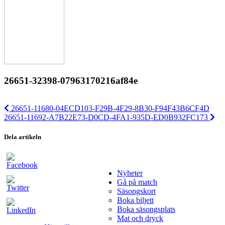
26651-32398-07963170216af84e
26651-11680-04ECD103-F29B-4F29-8B30-F94F43B6CF4D
26651-11692-A7B22E73-D0CD-4FA1-935D-ED0B932FC173
Dela artikeln
Nyheter
Gå på match
Säsongskort
Boka biljett
Boka säsongsplats
Mat och dryck