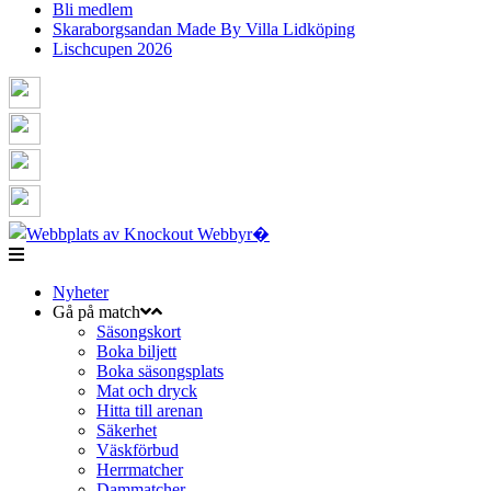
Bli medlem
Skaraborgsandan Made By Villa Lidköping
Lischcupen 2026
Nyheter
Gå på match
Säsongskort
Boka biljett
Boka säsongsplats
Mat och dryck
Hitta till arenan
Säkerhet
Väskförbud
Herrmatcher
Dammatcher