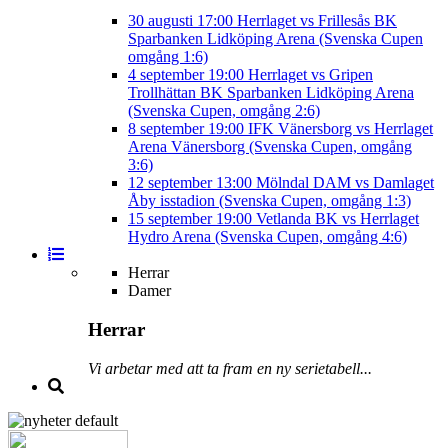
30 augusti
17:00
Herrlaget vs Frillesås BK
Sparbanken Lidköping Arena (Svenska Cupen
omgång 1:6)
4 september
19:00
Herrlaget vs Gripen
Trollhättan BK
Sparbanken Lidköping Arena
(Svenska Cupen, omgång 2:6)
8 september
19:00
IFK Vänersborg vs Herrlaget
Arena Vänersborg (Svenska Cupen, omgång
3:6)
12 september
13:00
Mölndal DAM vs Damlaget
Åby isstadion (Svenska Cupen, omgång 1:3)
15 september
19:00
Vetlanda BK vs Herrlaget
Hydro Arena (Svenska Cupen, omgång 4:6)
Herrar
Damer
Herrar
Vi arbetar med att ta fram en ny serietabell...