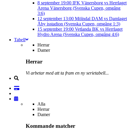
8 september
19:00
IFK Vänersborg vs Herrlaget
Arena Vänersborg (Svenska Cupen, omgång
3:6)
12 september
13:00
Mölndal DAM vs Damlaget
Åby isstadion (Svenska Cupen, omgång 1:3)
15 september
19:00
Vetlanda BK vs Herrlaget
Hydro Arena (Svenska Cupen, omgång 4:6)
Tabell
Herrar
Damer
Herrar
Vi arbetar med att ta fram en ny serietabell...
Alla
Herrar
Damer
Kommande matcher