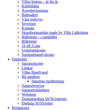
Villas histora – år för år
Klubbfakta
Årsredovisningar
Bildgalleri
Våra policyer
Styrelsen
Kontakt
Skaraborgsandan made by Villa Lidköping
Blåhjärtat – i samhället
Blåhjärtat
16 till A-lag
Ungdomskonto
Sommarbandyskolan
Supporter
Säsongskortet
Länkar
Villas Bandypod
Bli medlem
Ständiga medlemmar
Supporterresor
Supporterklubben
Webshop
Dragningslista 50/50-lotteriet
Digitala 50/50-lotter
Restaurang