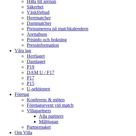
Hitta till arenan
Säkerhet
Väskförbud
Herrmatcher
Dammatcher
Prenumerera på matchkalendern
Arenabuss
Prisinfo och bokning
Pressinformation
Våra lag
Herrlaget
Damlaget
P19
DAM U / F17
P17
P15
U-sektionen
Företag
Konferens & möten
Företagsevent vid match
Villapartners
Alla partners
Måltjugan
Partnerpaket
Om Villa