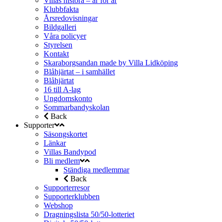
Villas histora – år för år
Klubbfakta
Årsredovisningar
Bildgalleri
Våra policyer
Styrelsen
Kontakt
Skaraborgsandan made by Villa Lidköping
Blåhjärtat – i samhället
Blåhjärtat
16 till A-lag
Ungdomskonto
Sommarbandyskolan
Back
Supporter
Säsongskortet
Länkar
Villas Bandypod
Bli medlem
Ständiga medlemmar
Back
Supporterresor
Supporterklubben
Webshop
Dragningslista 50/50-lotteriet