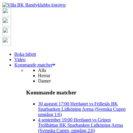
Boka biljett
Video
Kommande matcher
Alla
Herrar
Damer
Kommande matcher
30 augusti
17:00
Herrlaget vs Frillesås BK
Sparbanken Lidköping Arena (Svenska Cupen
omgång 1:6)
4 september
19:00
Herrlaget vs Gripen
Trollhättan BK
Sparbanken Lidköping Arena
(Svenska Cupen, omgång 2:6)