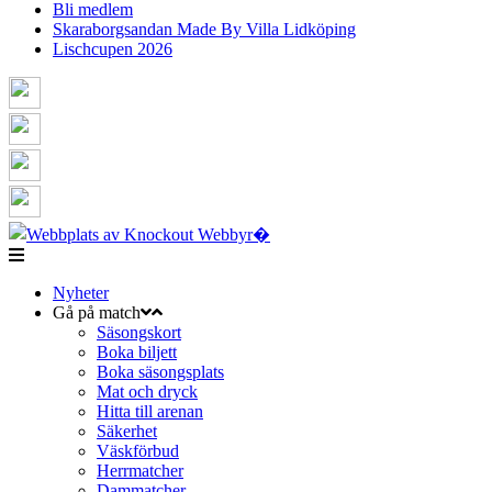
Bli medlem
Skaraborgsandan Made By Villa Lidköping
Lischcupen 2026
Nyheter
Gå på match
Säsongskort
Boka biljett
Boka säsongsplats
Mat och dryck
Hitta till arenan
Säkerhet
Väskförbud
Herrmatcher
Dammatcher