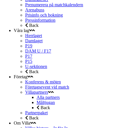
Prenumerera på matchkalendern
Arenabuss
Prisinfo och bokning
Pressinformation
Back
Våra lag
Herrlaget
Damlaget
P19
DAM U / F17
P17
P15
U-sektionen
Back
Företag
Konferens & möten
Företagsevent vid match
Villapartners
Alla partners
Måltjugan
Back
Partnerpaket
Back
Om Villa