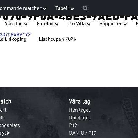
ommande matcher
Tabell
7070-9F0A-4BE3-9AED-F
Våra lag
Företag
Om Villa
Supporter
1337584B6193
la Lidköping
Lischcupen 2026
atch
Våra lag
ort
Herrlaget
tt
Damlaget
ongsplats
P19
dryck
DAM U / F17