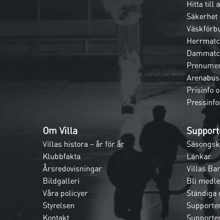
Hitta till
Säkerhet
Väskförb
Herrmatc
Dammatc
Prenumer
Arenabus
Prisinfo 
Pressinfo
Om Villa
Support
Villas histora – år för år
Säsongsk
Klubbfakta
Länkar
Årsredovisningar
Villas Ba
Bildgalleri
Bli medl
Våra policyer
Ständiga
Styrelsen
Supporte
Kontakt
Supporte