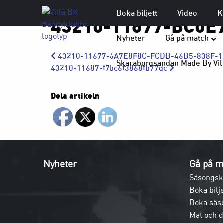
Boka biljett
Video
K
43210-11677-BC0E
Nyheter
Gå på match
43210-11677-6A7E8F8C-FCDB-46B5-838F-
Skaraborgsandan Made By Vil
43210-11687-f7bc6f3868fb77dc
Dela artikeln
Nyheter
Gå på m
Säsongsk
Boka bilje
Boka säs
Mat och 