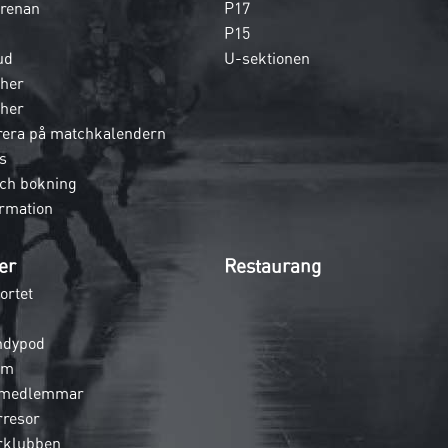
 arenan
P17
P15
ud
U-sektionen
her
her
era på matchkalendern
s
och bokning
rmation
er
Restaurang
ortet
ndypod
em
 medlemmar
rresor
rklubben