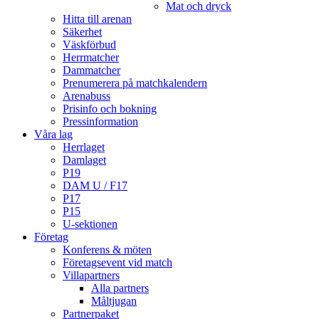
Mat och dryck
Hitta till arenan
Säkerhet
Väskförbud
Herrmatcher
Dammatcher
Prenumerera på matchkalendern
Arenabuss
Prisinfo och bokning
Pressinformation
Våra lag
Herrlaget
Damlaget
P19
DAM U / F17
P17
P15
U-sektionen
Företag
Konferens & möten
Företagsevent vid match
Villapartners
Alla partners
Måltjugan
Partnerpaket