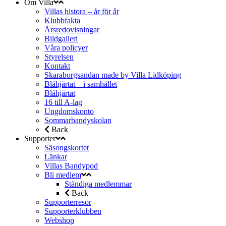
Om Villa
Villas histora – år för år
Klubbfakta
Årsredovisningar
Bildgalleri
Våra policyer
Styrelsen
Kontakt
Skaraborgsandan made by Villa Lidköping
Blåhjärtat – i samhället
Blåhjärtat
16 till A-lag
Ungdomskonto
Sommarbandyskolan
Back
Supporter
Säsongskortet
Länkar
Villas Bandypod
Bli medlem
Ständiga medlemmar
Back
Supporterresor
Supporterklubben
Webshop