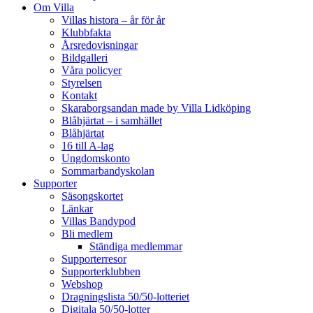
Om Villa
Villas histora – år för år
Klubbfakta
Årsredovisningar
Bildgalleri
Våra policyer
Styrelsen
Kontakt
Skaraborgsandan made by Villa Lidköping
Blåhjärtat – i samhället
Blåhjärtat
16 till A-lag
Ungdomskonto
Sommarbandyskolan
Supporter
Säsongskortet
Länkar
Villas Bandypod
Bli medlem
Ständiga medlemmar
Supporterresor
Supporterklubben
Webshop
Dragningslista 50/50-lotteriet
Digitala 50/50-lotter