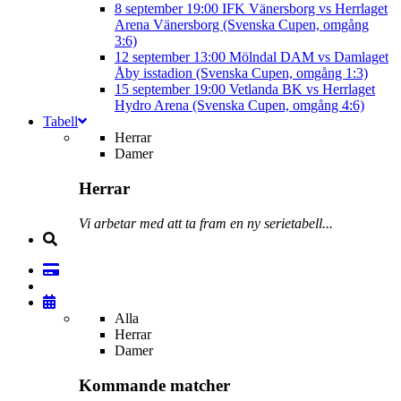
8 september
19:00
IFK Vänersborg vs Herrlaget
Arena Vänersborg (Svenska Cupen, omgång
3:6)
12 september
13:00
Mölndal DAM vs Damlaget
Åby isstadion (Svenska Cupen, omgång 1:3)
15 september
19:00
Vetlanda BK vs Herrlaget
Hydro Arena (Svenska Cupen, omgång 4:6)
Tabell
Herrar
Damer
Herrar
Vi arbetar med att ta fram en ny serietabell...
Alla
Herrar
Damer
Kommande matcher