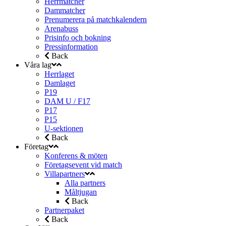
Herrmatcher
Dammatcher
Prenumerera på matchkalendern
Arenabuss
Prisinfo och bokning
Pressinformation
Back
Våra lag
Herrlaget
Damlaget
P19
DAM U / F17
P17
P15
U-sektionen
Back
Företag
Konferens & möten
Företagsevent vid match
Villapartners
Alla partners
Måltjugan
Back
Partnerpaket
Back