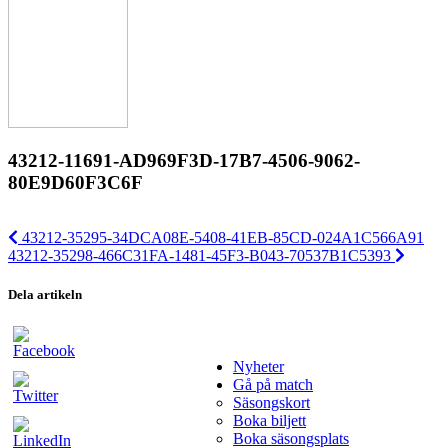
43212-11691-AD969F3D-17B7-4506-9062-
80E9D60F3C6F
43212-35295-34DCA08E-5408-41EB-85CD-024A1C566A91
43212-35298-466C31FA-1481-45F3-B043-70537B1C5393
Dela artikeln
Nyheter
Gå på match
Säsongskort
Boka biljett
Boka säsongsplats