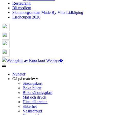
Restaurang
Bli medlem
Skaraborgsandan Made By Villa Lidköping
Lischcupen 2026
Nyheter
Gå på match
Säsongskort
Boka biljett
Boka säsongsplats
Mat och dryck
Hitta till arenan
Säkerhet
Väskförbud