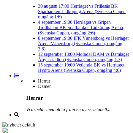
30 augusti
17:00
Herrlaget vs Frillesås BK
Sparbanken Lidköping Arena (Svenska Cupen
omgång 1:6)
4 september
19:00
Herrlaget vs Gripen
Trollhättan BK
Sparbanken Lidköping Arena
(Svenska Cupen, omgång 2:6)
8 september
19:00
IFK Vänersborg vs Herrlaget
Arena Vänersborg (Svenska Cupen, omgång
3:6)
12 september
13:00
Mölndal DAM vs Damlaget
Åby isstadion (Svenska Cupen, omgång 1:3)
15 september
19:00
Vetlanda BK vs Herrlaget
Hydro Arena (Svenska Cupen, omgång 4:6)
Herrar
Damer
Herrar
Vi arbetar med att ta fram en ny serietabell...