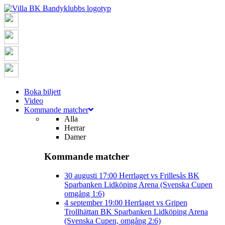
Boka biljett
Video
Kommande matcher
Alla
Herrar
Damer
Kommande matcher
30 augusti
17:00
Herrlaget vs Frillesås BK
Sparbanken Lidköping Arena (Svenska Cupen
omgång 1:6)
4 september
19:00
Herrlaget vs Gripen
Trollhättan BK
Sparbanken Lidköping Arena
(Svenska Cupen, omgång 2:6)