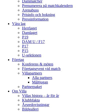
Dammatcher
Prenumerera på matchkalendern
Arenabuss
Prisinfo och bokning
Pressinformation
Våra lag
Herrlaget
Damlaget
P19
DAM U / F17
P17
P15
U-sektionen
Företag
Konferens & möten
Företagsevent vid match
Villapartners
Alla partners
Måltjugan
Partnerpaket
Om Villa
Villas histora – år för år
Klubbfakta
Årsredovisningar
Bildgalleri