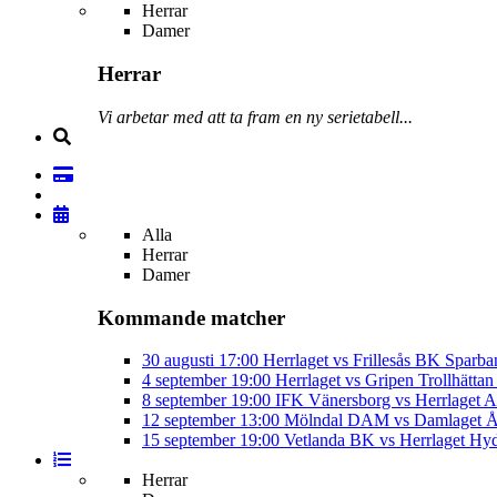
Herrar
Damer
Herrar
Vi arbetar med att ta fram en ny serietabell...
Alla
Herrar
Damer
Kommande matcher
30 augusti
17:00
Herrlaget vs Frillesås BK
Sparba
4 september
19:00
Herrlaget vs Gripen Trollhätt
8 september
19:00
IFK Vänersborg vs Herrlaget
A
12 september
13:00
Mölndal DAM vs Damlaget
Å
15 september
19:00
Vetlanda BK vs Herrlaget
Hyd
Herrar