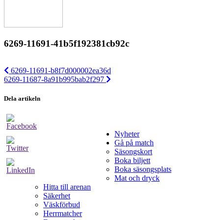
6269-11691-41b5f192381cb92c
6269-11691-b8f7d000002ea36d
6269-11687-8a91b995bab2f297
Dela artikeln
Nyheter
Gå på match
Säsongskort
Boka biljett
Boka säsongsplats
Mat och dryck
Hitta till arenan
Säkerhet
Väskförbud
Herrmatcher