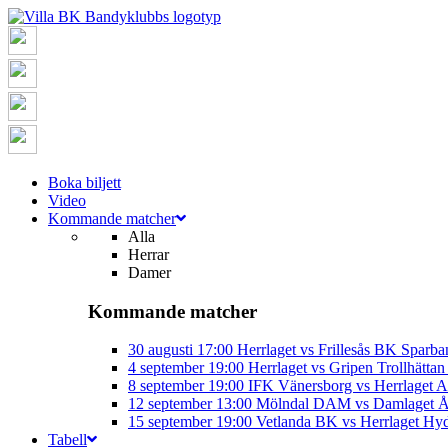
Boka biljett
Video
Kommande matcher
Alla
Herrar
Damer
Kommande matcher
30 augusti
17:00
Herrlaget vs Frillesås BK
Sparba
4 september
19:00
Herrlaget vs Gripen Trollhätt
8 september
19:00
IFK Vänersborg vs Herrlaget
A
12 september
13:00
Mölndal DAM vs Damlaget
Å
15 september
19:00
Vetlanda BK vs Herrlaget
Hyd
Tabell