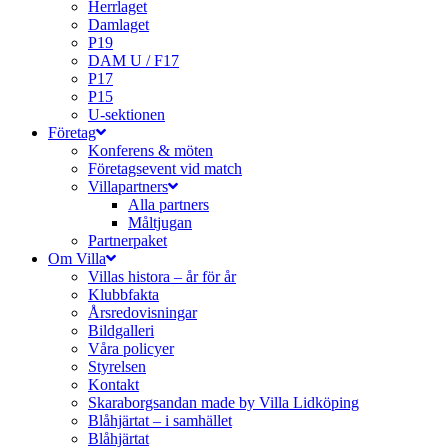
Herrlaget
Damlaget
P19
DAM U / F17
P17
P15
U-sektionen
Företag
Konferens & möten
Företagsevent vid match
Villapartners
Alla partners
Måltjugan
Partnerpaket
Om Villa
Villas histora – år för år
Klubbfakta
Årsredovisningar
Bildgalleri
Våra policyer
Styrelsen
Kontakt
Skaraborgsandan made by Villa Lidköping
Blåhjärtat – i samhället
Blåhjärtat