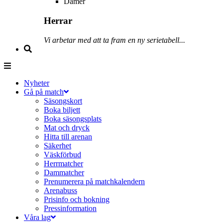
Damer
Herrar
Vi arbetar med att ta fram en ny serietabell...
Nyheter
Gå på match
Säsongskort
Boka biljett
Boka säsongsplats
Mat och dryck
Hitta till arenan
Säkerhet
Väskförbud
Herrmatcher
Dammatcher
Prenumerera på matchkalendern
Arenabuss
Prisinfo och bokning
Pressinformation
Våra lag