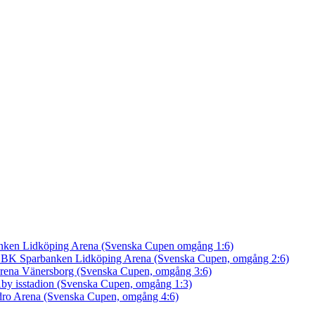
nken Lidköping Arena (Svenska Cupen omgång 1:6)
an BK
Sparbanken Lidköping Arena (Svenska Cupen, omgång 2:6)
rena Vänersborg (Svenska Cupen, omgång 3:6)
by isstadion (Svenska Cupen, omgång 1:3)
ro Arena (Svenska Cupen, omgång 4:6)