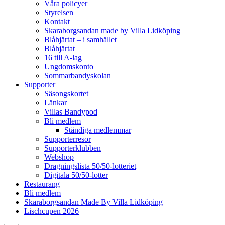
Våra policyer
Styrelsen
Kontakt
Skaraborgsandan made by Villa Lidköping
Blåhjärtat – i samhället
Blåhjärtat
16 till A-lag
Ungdomskonto
Sommarbandyskolan
Supporter
Säsongskortet
Länkar
Villas Bandypod
Bli medlem
Ständiga medlemmar
Supporterresor
Supporterklubben
Webshop
Dragningslista 50/50-lotteriet
Digitala 50/50-lotter
Restaurang
Bli medlem
Skaraborgsandan Made By Villa Lidköping
Lischcupen 2026