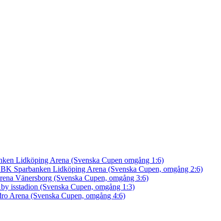
nken Lidköping Arena (Svenska Cupen omgång 1:6)
an BK
Sparbanken Lidköping Arena (Svenska Cupen, omgång 2:6)
rena Vänersborg (Svenska Cupen, omgång 3:6)
by isstadion (Svenska Cupen, omgång 1:3)
ro Arena (Svenska Cupen, omgång 4:6)