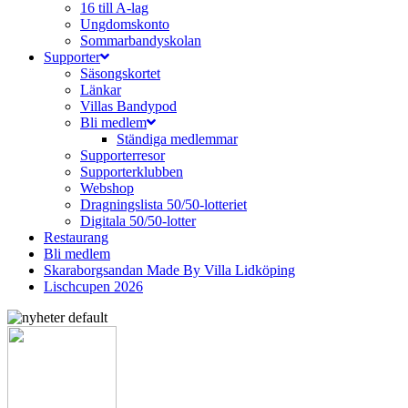
16 till A-lag
Ungdomskonto
Sommarbandyskolan
Supporter
Säsongskortet
Länkar
Villas Bandypod
Bli medlem
Ständiga medlemmar
Supporterresor
Supporterklubben
Webshop
Dragningslista 50/50-lotteriet
Digitala 50/50-lotter
Restaurang
Bli medlem
Skaraborgsandan Made By Villa Lidköping
Lischcupen 2026