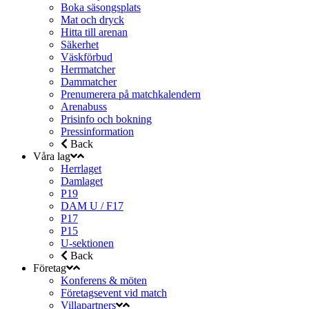
Boka säsongsplats
Mat och dryck
Hitta till arenan
Säkerhet
Väskförbud
Herrmatcher
Dammatcher
Prenumerera på matchkalendern
Arenabuss
Prisinfo och bokning
Pressinformation
Back
Våra lag
Herrlaget
Damlaget
P19
DAM U / F17
P17
P15
U-sektionen
Back
Företag
Konferens & möten
Företagsevent vid match
Villapartners