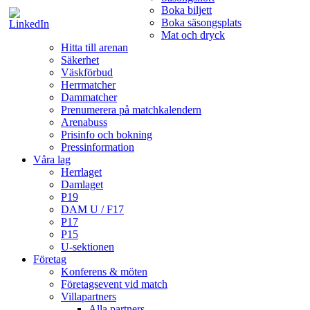
Boka biljett
Boka säsongsplats
Mat och dryck
Hitta till arenan
Säkerhet
Väskförbud
Herrmatcher
Dammatcher
Prenumerera på matchkalendern
Arenabuss
Prisinfo och bokning
Pressinformation
Våra lag
Herrlaget
Damlaget
P19
DAM U / F17
P17
P15
U-sektionen
Företag
Konferens & möten
Företagsevent vid match
Villapartners
Alla partners