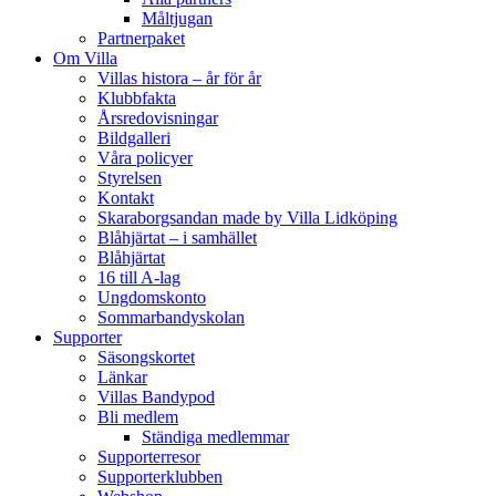
Måltjugan
Partnerpaket
Om Villa
Villas histora – år för år
Klubbfakta
Årsredovisningar
Bildgalleri
Våra policyer
Styrelsen
Kontakt
Skaraborgsandan made by Villa Lidköping
Blåhjärtat – i samhället
Blåhjärtat
16 till A-lag
Ungdomskonto
Sommarbandyskolan
Supporter
Säsongskortet
Länkar
Villas Bandypod
Bli medlem
Ständiga medlemmar
Supporterresor
Supporterklubben