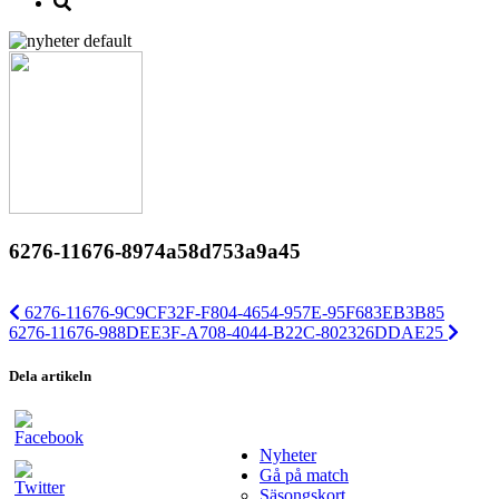
6276-11676-8974a58d753a9a45
6276-11676-9C9CF32F-F804-4654-957E-95F683EB3B85
6276-11676-988DEE3F-A708-4044-B22C-802326DDAE25
Dela artikeln
Nyheter
Gå på match
Säsongskort