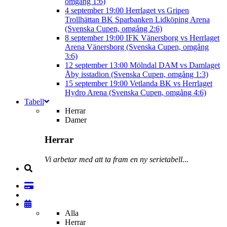
omgång 1:6)
4 september
19:00
Herrlaget vs Gripen
Trollhättan BK
Sparbanken Lidköping Arena
(Svenska Cupen, omgång 2:6)
8 september
19:00
IFK Vänersborg vs Herrlaget
Arena Vänersborg (Svenska Cupen, omgång
3:6)
12 september
13:00
Mölndal DAM vs Damlaget
Åby isstadion (Svenska Cupen, omgång 1:3)
15 september
19:00
Vetlanda BK vs Herrlaget
Hydro Arena (Svenska Cupen, omgång 4:6)
Tabell
Herrar
Damer
Herrar
Vi arbetar med att ta fram en ny serietabell...
Alla
Herrar