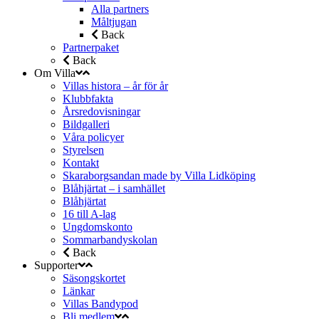
Alla partners
Måltjugan
Back
Partnerpaket
Back
Om Villa
Villas histora – år för år
Klubbfakta
Årsredovisningar
Bildgalleri
Våra policyer
Styrelsen
Kontakt
Skaraborgsandan made by Villa Lidköping
Blåhjärtat – i samhället
Blåhjärtat
16 till A-lag
Ungdomskonto
Sommarbandyskolan
Back
Supporter
Säsongskortet
Länkar
Villas Bandypod
Bli medlem