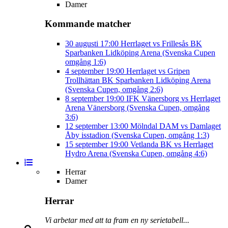
Damer
Kommande matcher
30 augusti
17:00
Herrlaget vs Frillesås BK
Sparbanken Lidköping Arena (Svenska Cupen
omgång 1:6)
4 september
19:00
Herrlaget vs Gripen
Trollhättan BK
Sparbanken Lidköping Arena
(Svenska Cupen, omgång 2:6)
8 september
19:00
IFK Vänersborg vs Herrlaget
Arena Vänersborg (Svenska Cupen, omgång
3:6)
12 september
13:00
Mölndal DAM vs Damlaget
Åby isstadion (Svenska Cupen, omgång 1:3)
15 september
19:00
Vetlanda BK vs Herrlaget
Hydro Arena (Svenska Cupen, omgång 4:6)
Herrar
Damer
Herrar
Vi arbetar med att ta fram en ny serietabell...