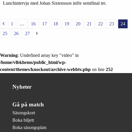
Lunchintervju med Johan Sixtensson inför semifinal tre.
1
…
16
17
18
19
20
21
22
23
24
25
26
27
Warning
: Undefined array key "video" in
/home/vlbkhems/public_html/wp-
content/themes/knockout/archive-webbtv.php
on line
252
Nyheter
Gå på match
Säsongskort
Boka biljett
Boka säsongsplats