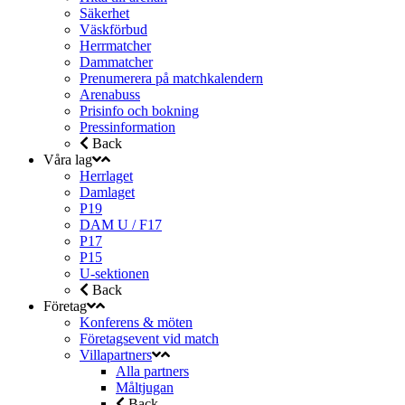
Säkerhet
Väskförbud
Herrmatcher
Dammatcher
Prenumerera på matchkalendern
Arenabuss
Prisinfo och bokning
Pressinformation
Back
Våra lag
Herrlaget
Damlaget
P19
DAM U / F17
P17
P15
U-sektionen
Back
Företag
Konferens & möten
Företagsevent vid match
Villapartners
Alla partners
Måltjugan
Back