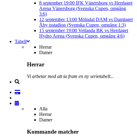
8 september
19:00
IFK Vänersborg vs Herrlaget
Arena Vänersborg (Svenska Cupen, omgång
3:6)
12 september
13:00
Mölndal DAM vs Damlaget
Åby isstadion (Svenska Cupen, omgång 1:3)
15 september
19:00
Vetlanda BK vs Herrlaget
Hydro Arena (Svenska Cupen, omgång 4:6)
Tabell
Herrar
Damer
Herrar
Vi arbetar med att ta fram en ny serietabell...
Alla
Herrar
Damer
Kommande matcher