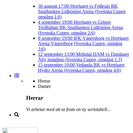
30 augusti
17:00
Herrlaget vs Frillesås BK
Sparbanken Lidköping Arena (Svenska Cupen
omgång 1:6)
4 september
19:00
Herrlaget vs Gripen
Trollhättan BK
Sparbanken Lidköping Arena
(Svenska Cupen, omgång 2:6)
8 september
19:00
IFK Vänersborg vs Herrlaget
Arena Vänersborg (Svenska Cupen, omgång
3:6)
12 september
13:00
Mölndal DAM vs Damlaget
Åby isstadion (Svenska Cupen, omgång 1:3)
15 september
19:00
Vetlanda BK vs Herrlaget
Hydro Arena (Svenska Cupen, omgång 4:6)
Herrar
Damer
Herrar
Vi arbetar med att ta fram en ny serietabell...