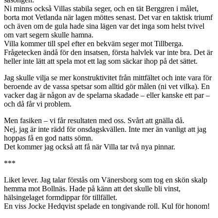
Ni minns också Villas stabila seger, och en tät Berggren i målet,
borta mot Vetlanda när lagen möttes senast. Det var en taktisk triumf
och även om de gula hade sina lägen var det inga som helst tvivel
om vart segern skulle hamna.
Villa kommer till spel efter en bekväm seger mot Tillberga.
Frågetecken ändå för den insatsen, första halvlek var inte bra. Det är
heller inte lätt att spela mot ett lag som säckar ihop på det sättet.
Jag skulle vilja se mer konstruktivitet från mittfältet och inte vara för
beroende av de vassa spetsar som alltid gör målen (ni vet vilka). En
vacker dag är någon av de spelarna skadade – eller kanske ett par –
och då får vi problem.
Men fasiken – vi får resultaten med oss. Svårt att gnälla då.
Nej, jag är inte rädd för onsdagskvällen. Inte mer än vanligt att jag
hoppas få en god natts sömn.
Det kommer jag också att få när Villa tar två nya pinnar.
***
Liket lever. Jag talar förstås om Vänersborg som tog en skön skalp
hemma mot Bollnäs. Hade på känn att det skulle bli vinst,
hälsingelaget formdippar för tillfället.
En viss Jocke Hedqvist spelade en tongivande roll. Kul för honom!