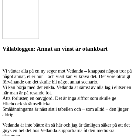
Villabloggen: Annat än vinst är otänkbart
Vi väntar alla på en ny seger mot Vetlanda – knappast någon tror på
något annat, eller hur – och visst kan vi kräva det. Det vore otroligt
förvånande om det skulle bli något annat scenario.
Vi kan börja med det enkla. Vetlanda är sämst av alla lag i elitserien
när man är på resande fot.
Åtta förluster, en oavgjord. Det är inga siffror som skulle ge
Hitchcock skrämselhicka.
Smålänningarna är näst sist i tabellen och – som alltid – den ljuger
aldrig.
Vetlanda är inte bättre än så här och jag är tämligen säker på att det
gnys en hel del hos Vetlanda-supportrarna åt den mediokra
säsongen.