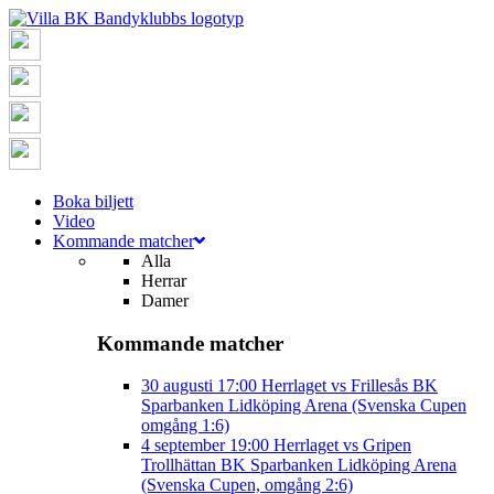
Boka biljett
Video
Kommande matcher
Alla
Herrar
Damer
Kommande matcher
30 augusti
17:00
Herrlaget vs Frillesås BK
Sparbanken Lidköping Arena (Svenska Cupen
omgång 1:6)
4 september
19:00
Herrlaget vs Gripen
Trollhättan BK
Sparbanken Lidköping Arena
(Svenska Cupen, omgång 2:6)