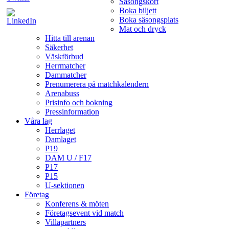
Säsongskort
Boka biljett
Boka säsongsplats
Mat och dryck
Hitta till arenan
Säkerhet
Väskförbud
Herrmatcher
Dammatcher
Prenumerera på matchkalendern
Arenabuss
Prisinfo och bokning
Pressinformation
Våra lag
Herrlaget
Damlaget
P19
DAM U / F17
P17
P15
U-sektionen
Företag
Konferens & möten
Företagsevent vid match
Villapartners