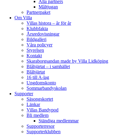
Alla partners
Måltjugan
Partnerpaket
Om Villa
Villas histora – år för år
Klubbfakta
Årsredovisningar
Bildgalleri
Våra policyer
Styrelsen
Kontakt
Skaraborgsandan made by Villa Lidköping
Blåhjärtat – i samhället
Blåhjärtat
16 till A-lag
Ungdomskonto
Sommarbandyskolan
Supporter
Säsongskortet
Länkar
Villas Bandypod
Bli medlem
Ständiga medlemmar
Supporterresor
Supporterklubben