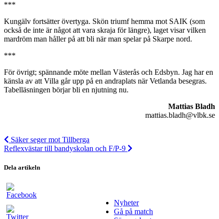
***
Kungälv fortsätter övertyga. Skön triumf hemma mot SAIK (som
också de inte är något att vara skraja för längre), laget visar vilken
mardröm man håller på att bli när man spelar på Skarpe nord.
***
För övrigt; spännande möte mellan Västerås och Edsbyn. Jag har en
känsla av att Villa går upp på en andraplats när Vetlanda besegras.
Tabelläsningen börjar bli en njutning nu.
Mattias Bladh
mattias.bladh@vlbk.se
Säker seger mot Tillberga
Reflexvästar till bandyskolan och F/P-9
Dela artikeln
Nyheter
Gå på match