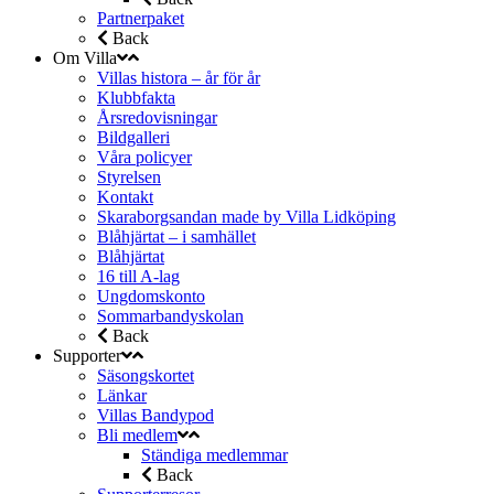
Partnerpaket
Back
Om Villa
Villas histora – år för år
Klubbfakta
Årsredovisningar
Bildgalleri
Våra policyer
Styrelsen
Kontakt
Skaraborgsandan made by Villa Lidköping
Blåhjärtat – i samhället
Blåhjärtat
16 till A-lag
Ungdomskonto
Sommarbandyskolan
Back
Supporter
Säsongskortet
Länkar
Villas Bandypod
Bli medlem
Ständiga medlemmar
Back