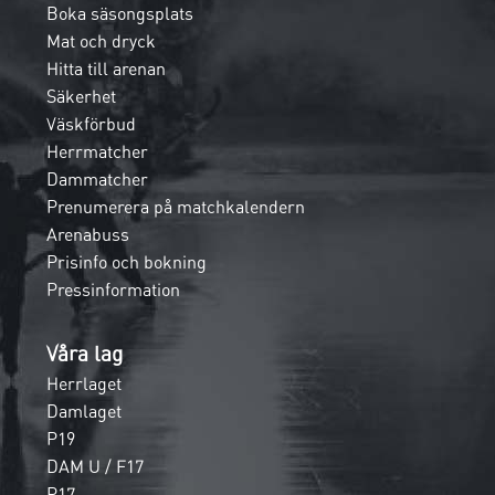
Boka säsongsplats
Mat och dryck
Hitta till arenan
Säkerhet
Väskförbud
Herrmatcher
Dammatcher
Prenumerera på matchkalendern
Arenabuss
Prisinfo och bokning
Pressinformation
Våra lag
Herrlaget
Damlaget
P19
DAM U / F17
P17