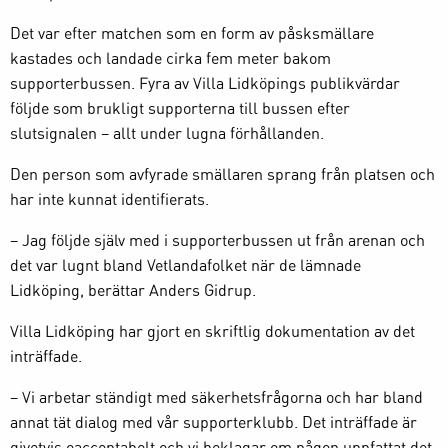
Det var efter matchen som en form av påsksmällare
kastades och landade cirka fem meter bakom
supporterbussen. Fyra av Villa Lidköpings publikvärdar
följde som brukligt supporterna till bussen efter
slutsignalen – allt under lugna förhållanden.
Den person som avfyrade smällaren sprang från platsen och
har inte kunnat identifierats.
– Jag följde själv med i supporterbussen ut från arenan och
det var lugnt bland Vetlandafolket när de lämnade
Lidköping, berättar Anders Gidrup.
Villa Lidköping har gjort en skriftlig dokumentation av det
inträffade.
– Vi arbetar ständigt med säkerhetsfrågorna och har bland
annat tät dialog med vår supporterklubb. Det inträffade är
givetvis oacceptabelt och vi beklagar om någon uppfattat det