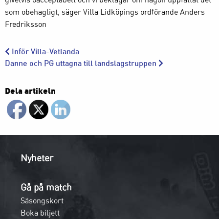
som obehagligt, säger Villa Lidköpings ordförande Anders
Fredriksson
Inför Villa-Vetlanda
Danne och PG uttagna till landslagstruppen
Dela artikeln
Nyheter
Gå på match
Säsongskort
Boka biljett