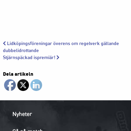
Lidköpingsföreningar överens om regelverk gällande
dubbelidrottande
Stjärnspäckad ispremiär!
Dela artikeln
Nyheter