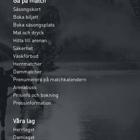
Gå på match
Säsongskort
Boka biljett
Boka säsongsplats
Mat och dryck
Hitta till arenan
Säkerhet
Väskförbud
Herrmatcher
Dammatcher
Prenumerera på matchkalendern
Arenabuss
Prisinfo och bokning
Pressinformation
Våra lag
Herrlaget
Damlaget