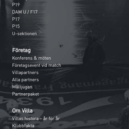
P19
DAM U / F17
P17
P15
U-sektionen
Företag
Konferens & möten
Företagsevent vid match
Villapartners
Alla partners
Måltjugan
Partnerpaket
Om Villa
Villas histora – år för år
Klubbfakta