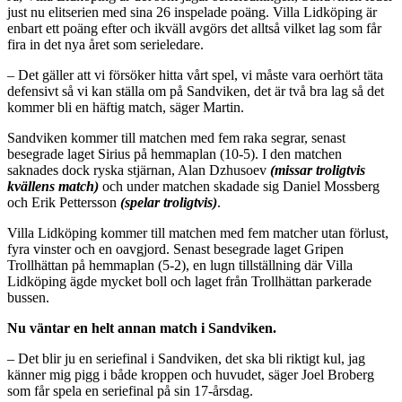
just nu elitserien med sina 26 inspelade poäng. Villa Lidköping är
enbart ett poäng efter och ikväll avgörs det alltså vilket lag som får
fira in det nya året som serieledare.
– Det gäller att vi försöker hitta vårt spel, vi måste vara oerhört täta
defensivt så vi kan ställa om på Sandviken, det är två bra lag så det
kommer bli en häftig match, säger Martin.
Sandviken kommer till matchen med fem raka segrar, senast
besegrade laget Sirius på hemmaplan (10-5). I den matchen
saknades dock ryska stjärnan, Alan Dzhusoev
(missar troligtvis
kvällens match)
och under matchen skadade sig Daniel Mossberg
och Erik Pettersson
(spelar troligtvis)
.
Villa Lidköping kommer till matchen med fem matcher utan förlust,
fyra vinster och en oavgjord. Senast besegrade laget Gripen
Trollhättan på hemmaplan (5-2), en lugn tillställning där Villa
Lidköping ägde mycket boll och laget från Trollhättan parkerade
bussen.
Nu väntar en helt annan match i Sandviken.
– Det blir ju en seriefinal i Sandviken, det ska bli riktigt kul, jag
känner mig pigg i både kroppen och huvudet, säger Joel Broberg
som får spela en seriefinal på sin 17-årsdag.