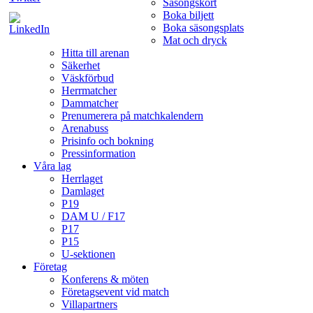
Säsongskort
Boka biljett
Boka säsongsplats
Mat och dryck
Hitta till arenan
Säkerhet
Väskförbud
Herrmatcher
Dammatcher
Prenumerera på matchkalendern
Arenabuss
Prisinfo och bokning
Pressinformation
Våra lag
Herrlaget
Damlaget
P19
DAM U / F17
P17
P15
U-sektionen
Företag
Konferens & möten
Företagsevent vid match
Villapartners