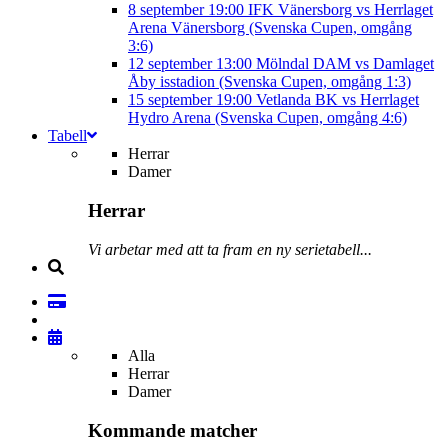
8 september
19:00
IFK Vänersborg vs Herrlaget
Arena Vänersborg (Svenska Cupen, omgång
3:6)
12 september
13:00
Mölndal DAM vs Damlaget
Åby isstadion (Svenska Cupen, omgång 1:3)
15 september
19:00
Vetlanda BK vs Herrlaget
Hydro Arena (Svenska Cupen, omgång 4:6)
Tabell
Herrar
Damer
Herrar
Vi arbetar med att ta fram en ny serietabell...
Alla
Herrar
Damer
Kommande matcher