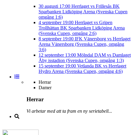
30 augusti
17:00
Herrlaget vs Frillesås BK
Sparbanken Lidköping Arena (Svenska Cupen
omgång 1:6)
4 september
19:00
Herrlaget vs Gripen
Trollhättan BK
Sparbanken Lidköping Arena
(Svenska Cupen, omgång 2:6)
8 september
19:00
IFK Vänersborg vs Herrlaget
Arena Vänersborg (Svenska Cupen, omgång
3:6)
12 september
13:00
Mölndal DAM vs Damlaget
Åby isstadion (Svenska Cupen, omgång 1:3)
15 september
19:00
Vetlanda BK vs Herrlaget
Hydro Arena (Svenska Cupen, omgång 4:6)
Herrar
Damer
Herrar
Vi arbetar med att ta fram en ny serietabell...