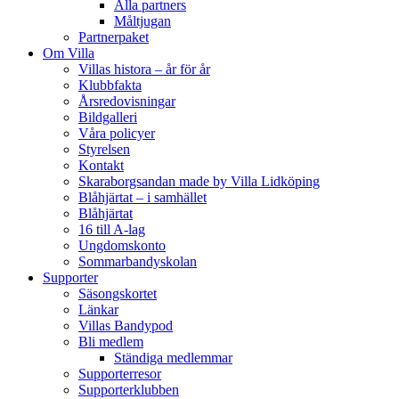
Alla partners
Måltjugan
Partnerpaket
Om Villa
Villas histora – år för år
Klubbfakta
Årsredovisningar
Bildgalleri
Våra policyer
Styrelsen
Kontakt
Skaraborgsandan made by Villa Lidköping
Blåhjärtat – i samhället
Blåhjärtat
16 till A-lag
Ungdomskonto
Sommarbandyskolan
Supporter
Säsongskortet
Länkar
Villas Bandypod
Bli medlem
Ständiga medlemmar
Supporterresor
Supporterklubben