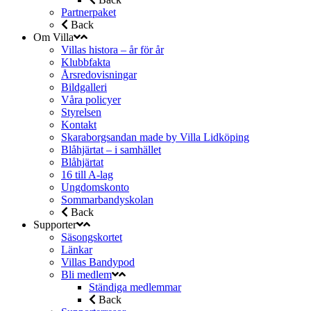
Partnerpaket
Back
Om Villa
Villas histora – år för år
Klubbfakta
Årsredovisningar
Bildgalleri
Våra policyer
Styrelsen
Kontakt
Skaraborgsandan made by Villa Lidköping
Blåhjärtat – i samhället
Blåhjärtat
16 till A-lag
Ungdomskonto
Sommarbandyskolan
Back
Supporter
Säsongskortet
Länkar
Villas Bandypod
Bli medlem
Ständiga medlemmar
Back