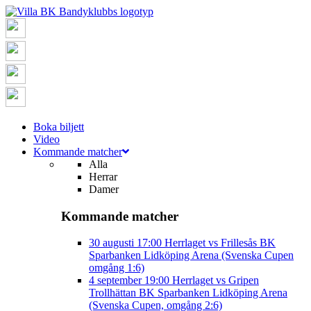
Boka biljett
Video
Kommande matcher
Alla
Herrar
Damer
Kommande matcher
30 augusti
17:00
Herrlaget vs Frillesås BK
Sparbanken Lidköping Arena (Svenska Cupen
omgång 1:6)
4 september
19:00
Herrlaget vs Gripen
Trollhättan BK
Sparbanken Lidköping Arena
(Svenska Cupen, omgång 2:6)