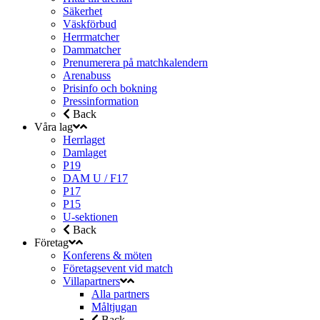
Säkerhet
Väskförbud
Herrmatcher
Dammatcher
Prenumerera på matchkalendern
Arenabuss
Prisinfo och bokning
Pressinformation
Back
Våra lag
Herrlaget
Damlaget
P19
DAM U / F17
P17
P15
U-sektionen
Back
Företag
Konferens & möten
Företagsevent vid match
Villapartners
Alla partners
Måltjugan
Back