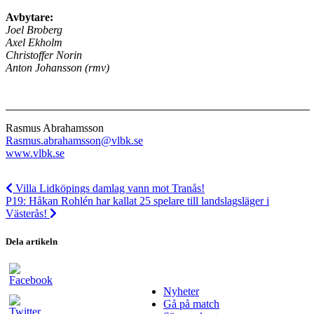
Avbytare:
Joel Broberg
Axel Ekholm
Christoffer Norin
Anton Johansson (rmv)
Rasmus Abrahamsson
Rasmus.abrahamsson@vlbk.se
www.vlbk.se
Villa Lidköpings damlag vann mot Tranås!
P19: Håkan Rohlén har kallat 25 spelare till landslagsläger i
Västerås!
Dela artikeln
Nyheter
Gå på match